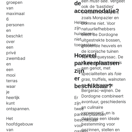
een
must-see
. Vergeet
groepen
de
ook de ‘bastides’
van
accommodatie?
(versterkte dorpen)
maximaal
zoals Monpazier en
6
Helaas
Domme niet. Voor
personen
zijn
natuurliefhebbers
en
huisdieren
biedt de Dordogne
beschikt
niet
uitgestrekte bossen,
over
toegestaan.
glooiende heuvels en
een
de iconische tuinen
privé
Hoeveel
van Marqueyssac. De
zwembad
lokale gastronomie is
parkeerplaatsen
en
een genot, met
een
zijn
specialiteiten als
foie
mooi
er
gras
, truffels, walnoten
terras
en de beroemde
beschikbaar?
waar
Bergerac-wijnen. De
je
Dordogne combineert
heerlijk
Er
avontuur, geschiedenis
kunt
zijn
en culinaire
ontspannen.
twee
verwennerij, en is
parkeerplaatsen
daarmee een ideale
Het
beschikbaar
bestemming voor
hoofdgebouw
voor
gezinnen, stellen en
van
gasten.