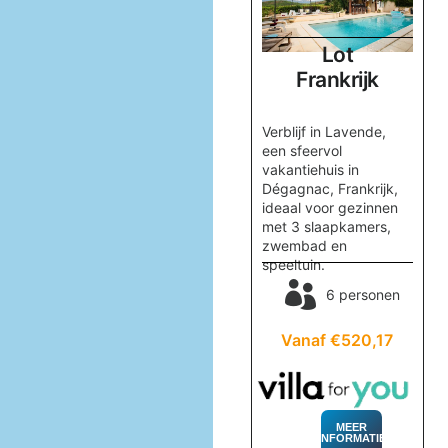
Var
Lot
Frankrijk
Frankrijk
ige
Verblijf in Villa
Verblijf in Lavende,
nes,
Cocotiers, een
een sfeervol
oor
prachtig vakantiehuis
vakantiehuis in
n
in Les Issambres, met
Dégagnac, Frankrijk,
een verwarmd
ideaal voor gezinnen
zwembad en stijlvol
met 3 slaapkamers,
interieur, op 10
zwembad en
en
minuten van het
speeltuin.
strand.
6 personen
67
6 personen
Vanaf €520,17
Vanaf €2.712,53
MEER
INFORMATIE
MEER