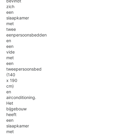
bevindt
zich
een
slaapkamer
met
twee
eenpersoonsbedden
en
een
vide
met
een
tweepersoonsbed
(140
x 190
cm)
en
airconditioning.
Het
bijgebouw
heeft
een
slaapkamer
met