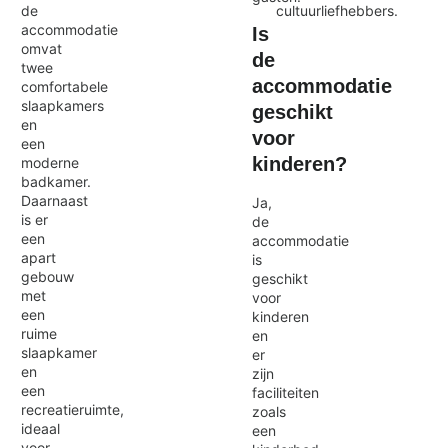
cultuurliefhebbers.
de
accommodatie
Is
omvat
de
twee
accommodatie
comfortabele
slaapkamers
geschikt
en
voor
een
kinderen?
moderne
badkamer.
Daarnaast
Ja,
is er
de
een
accommodatie
apart
is
gebouw
geschikt
met
voor
een
kinderen
ruime
en
slaapkamer
er
en
zijn
een
faciliteiten
recreatieruimte,
zoals
ideaal
een
voor