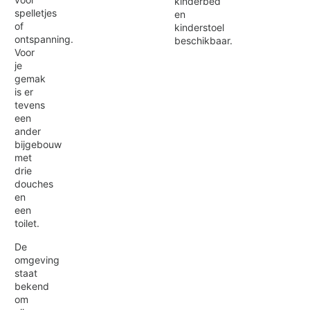
kinderbed
spelletjes
en
of
kinderstoel
ontspanning.
beschikbaar.
Voor
je
gemak
is er
tevens
een
ander
bijgebouw
met
drie
douches
en
een
toilet.
De
omgeving
staat
bekend
om