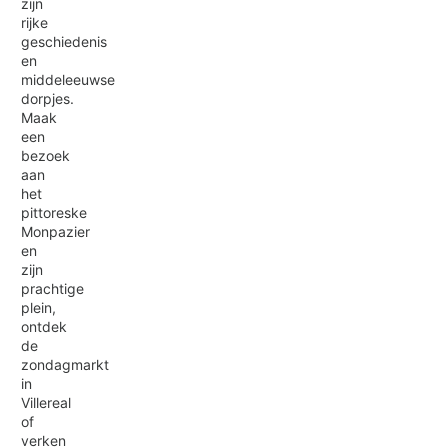
zijn
rijke
geschiedenis
en
middeleeuwse
dorpjes.
Maak
een
bezoek
aan
het
pittoreske
Monpazier
en
zijn
prachtige
plein,
ontdek
de
zondagmarkt
in
Villereal
of
verken