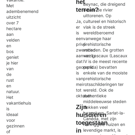
het
Beynac, die dreigend
Met
terrein?
boven de rivier
adembenemend
uittorenen. Op
uitzicht
cultureel en historisch
Ja,
over 7
vlak is de streek
er
hectare
wereldberoemd
is
aan
vanwege haar
een
velden
prehistorische
privé
en
verleden. De grotten
zwembad
bos
van Lascaux (Lascaux
aanwezig
geniet
IV is de meest recente
dat
je hier
replica) bevatten
geopend
van
enkele van de mooiste
is
de
prehistorische
van
rust
rotsschilderingen ter
mei
en
wereld. Ook de
tot
natuur.
authentieke
oktober.
Het
middeleeuwse steden
vakantiehuis
Zijn
trekken veel
is
bezoekers. Sarlat-la-
huisdieren
ideaal
Canéda, met zijn
voor
toegestaan
honinggele huizen en
gezinnen
in
levendige markt, is
of