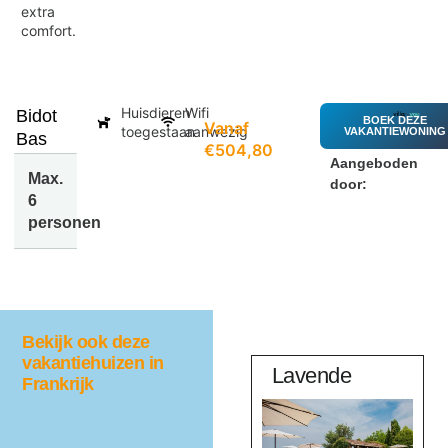
extra
comfort.
Huisdieren
Wifi
Bidot
BOEK DEZE
Vanaf
toegestaan
aanwezig
VAKANTIEWONING
Bas
€504,80
Aangeboden
Max.
door:
6
personen
Bekijk ook deze
vakantiehuizen in
Cocotiers
Lavende
Frankrijk