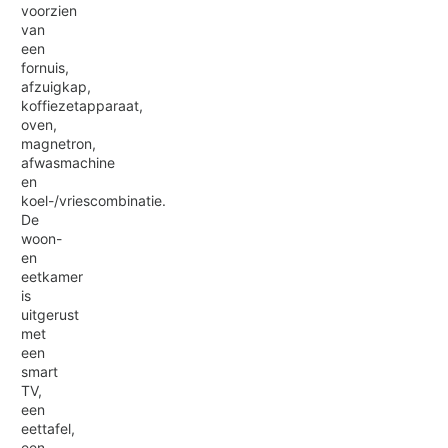
voorzien
van
een
fornuis,
afzuigkap,
koffiezetapparaat,
oven,
magnetron,
afwasmachine
en
koel-/vriescombinatie.
De
woon-
en
eetkamer
is
uitgerust
met
een
smart
TV,
een
eettafel,
een