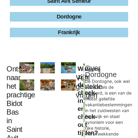
Saint Avit Sénieur
Dordogne
Frankrijk
Leaflet
|
©
Over
Ontsnap
Wat
Ligging
+
OpenStreetMap
Dordogne
contributors
naar
zijn
Veel
−
De Dordogne, ook wel
de
het
gestelde
bekend als de
check-
Périgord, is een van de
prachtige
vragen
Bidot Bas
meest geliefde
in
×
Bidot
vakantiebestemmingen
en
Bas
in het zuidwesten van
check-
Frankrijk en staat
in
synoniem voor een
out
Saint
rijke historie,
tijden?
indrukwekkende
Avit