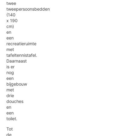
twee
tweepersoonsbedden
(140
x 190
cm)
en
een
recreatieruimte
met
tafeltennistafel.
Daarnaast
is er
nog
een
bijgebouw
met
drie
douches
en
een
toilet.
Tot
de