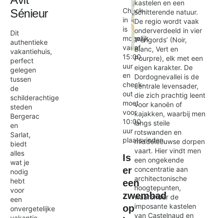
kastelen en een
Check-
Sénieur
schitterende natuur.
in
De regio wordt vaak
is
onderverdeeld in vier
Dit
mogelijk
‘Périgords’ (Noir,
authentieke
vanaf
Blanc, Vert en
vakantiehuis,
Exit map
15:00
Pourpre), elk met een
perfect
uur
eigen karakter. De
gelegen
en
Dordognevallei is de
tussen
check-
centrale levensader,
de
out
die zich prachtig leent
schilderachtige
moet
voor kanoën of
steden
voor
kajakken, waarbij men
Bergerac
10:00
langs steile
en
uur
rotswanden en
Sarlat,
plaatsvinden.
middeleeuwse dorpen
biedt
vaart. Hier vindt men
alles
Is
een ongekende
wat je
concentratie aan
er
nodig
architectonische
hebt
een
hoogtepunten,
voor
zwembad
waaronder de
een
imposante kastelen
op
onvergetelijke
van Castelnaud en
vakantie.