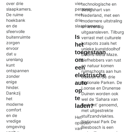
over drie
vier
technologische en
slaapkamers.
personen,
designhart van
De ruime
met
Nederland, met een
hoekbank
drie
modernere uitstraling
en de
slaapkamers.
en levendig
sfeervolle
uitgaansleven. Tilburg
Is
buitenruimte
verrast met culturele
zorgen
hotspots zoals het
het
ervoor
unieke kunstdoolhof
toegestaan
dat u
Doloris Meta Maze.
om
urenlang
Liefhebbers van rust
kunt
en natuur komen
een
ontspannen
ruimschoots aan hun
elektrische
zonder
trekken in de drie
enige
auto
Nationale Parken. De
hinder.
Loonse en Drunense
op
Dankzij
Duinen worden ook
te
het
wel de ‘Sahara van
moderne
Brabant’ genoemd,
laden?
comfort
met uitgestrekte
en de
stuifzandvlaktes.
Het
vredige
Nationaal Park De
opladen
omgeving
Biesbosch is een
van