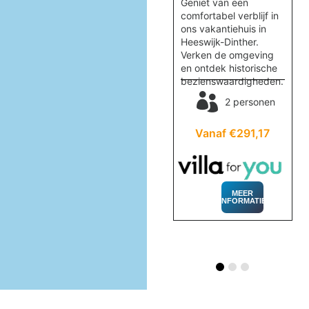
Verblijf in het prachtige
Geniet van een
.
vakantiewoning
comfortabel verblijf in
,
Quercus, omringd door
ons vakantiehuis in
id
natuur nabij
Heeswijk-Dinther.
Valkenswaard. Geniet
Verken de omgeving
van rust en comfort.
en ontdek historische
en
bezienswaardigheden.
2 personen
2 personen
32
Vanaf €406,26
Vanaf €291,17
MEER
INFORMATIE
MEER
INFORMATIE