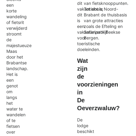
van fietsknooppunten.
dit
een
Tot slot is Noord-
vakantiehuis;
korte
Brabant de thuisbasis
dit
wandeling
van grote attracties
is
of fietsrit
zoals de Efteling en
een
verwijderd
Safaripark Beekse
vakantieverblijf
stroomt
Bergen.
voor
de
toeristische
majestueuze
doeleinden.
Maas
door het
Wat
Brabantse
zijn
landschap.
Het is
de
een
voorzieningen
genot
in
om
langs
De
het
Oeverzwaluw?
water te
wandelen
De
of te
lodge
fietsen
beschikt
over