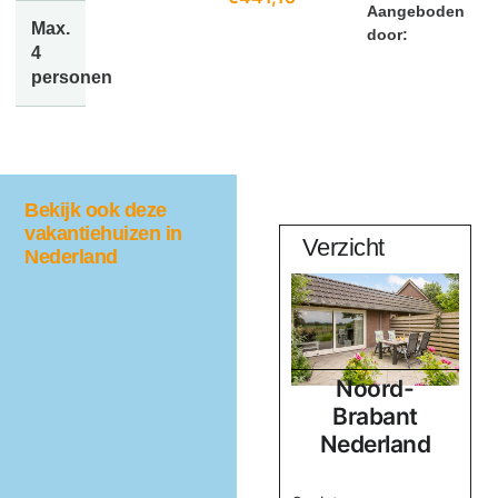
Aangeboden
Max.
door:
4
personen
Bekijk ook deze
vakantiehuizen in
Quercus
Verzicht
Nederland
Noord-
Noord-
d
Brabant
Brabant
Nederland
Nederland
ne
en