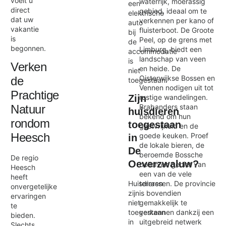
voelt u
waterrijk, moerassig
een
direct
gebied, ideaal om te
elektrische
dat uw
verkennen per kano of
auto
vakantie
fluisterboot. De Groote
bij
is
Peel, op de grens met
de
begonnen.
Limburg, biedt een
accommodatie
landschap van veen
is
Verken
en heide. De
niet
Oisterwijkse Bossen en
de
toegestaan.
Vennen nodigen uit tot
Prachtige
rustige wandelingen.
Zijn
Brabanders staan
Natuur
huisdieren
bekend om hun
rondom
toegestaan
gastvrijheid en de
Heesch
goede keuken. Proef
in
de lokale bieren, de
De
beroemde Bossche
De regio
Oeverzwaluw?
bollen en geniet van
Heesch
een van de vele
heeft
terrassen. De provincie
Huisdieren
onvergetelijke
is bovendien
zijn
ervaringen
gemakkelijk te
niet
te
verkennen dankzij een
toegestaan
bieden.
uitgebreid netwerk
in
Slechts