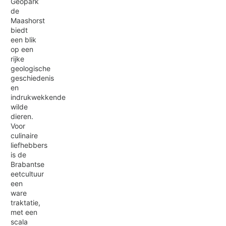
Geopark
de
Maashorst
biedt
een blik
op een
rijke
geologische
geschiedenis
en
indrukwekkende
wilde
dieren.
Voor
culinaire
liefhebbers
is de
Brabantse
eetcultuur
een
ware
traktatie,
met een
scala