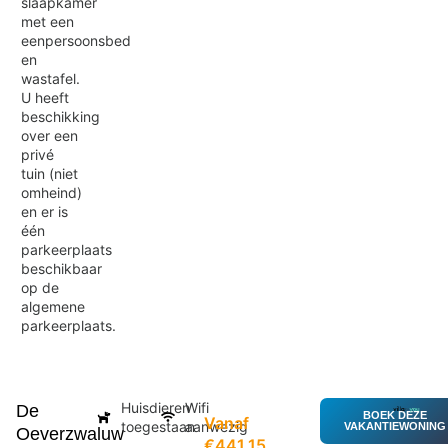
slaapkamer
met een
eenpersoonsbed
en
wastafel.
U heeft
beschikking
over een
privé
tuin (niet
omheind)
en er is
één
parkeerplaats
beschikbaar
op de
algemene
parkeerplaats.
Huisdieren
Wifi
De
BOEK DEZE
Vanaf
toegestaan
aanwezig
VAKANTIEWONING
Oeverzwaluw
€441,15