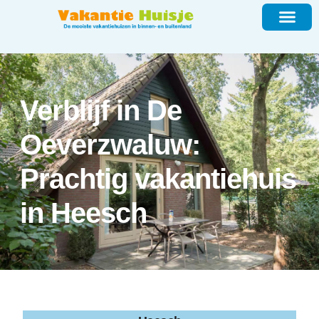
Verblijf in De
Oeverzwaluw:
Prachtig vakantiehuis
in Heesch