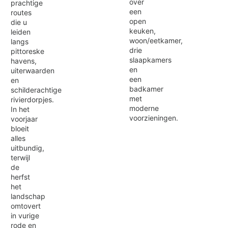
over
prachtige
een
routes
open
die u
keuken,
leiden
woon/eetkamer,
langs
drie
pittoreske
slaapkamers
havens,
en
uiterwaarden
een
en
badkamer
schilderachtige
met
rivierdorpjes.
moderne
In het
voorzieningen.
voorjaar
bloeit
alles
uitbundig,
terwijl
de
herfst
het
landschap
omtovert
in vurige
rode en