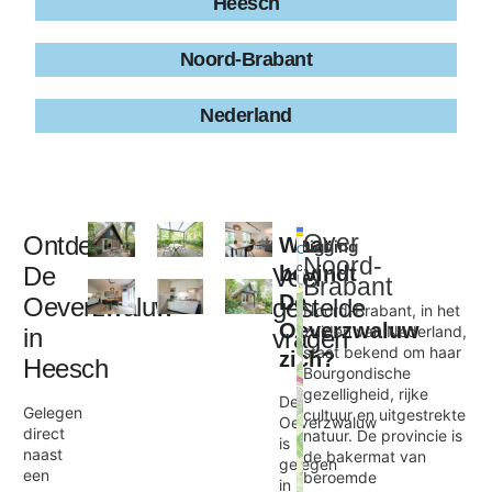
Heesch
Noord-Brabant
Nederland
Leaflet
|
©
Over
Ontdek
Waar
Ligging
+
OpenStreetMap
Noord-
contributors
De
bevindt
Veel
−
Brabant
De
Oeverzwaluw
gestelde
Noord-Brabant, in het
Oeverzwaluw
zuiden van Nederland,
in
vragen
De Oeverzwaluw
staat bekend om haar
zich?
×
Heesch
Bourgondische
gezelligheid, rijke
De
Gelegen
cultuur en uitgestrekte
Oeverzwaluw
direct
natuur. De provincie is
is
naast
de bakermat van
gelegen
een
beroemde
in