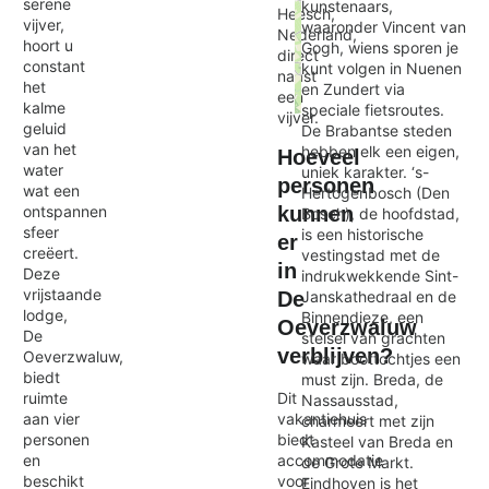
serene
kunstenaars,
Heesch,
vijver,
waaronder Vincent van
Nederland,
hoort u
Gogh, wiens sporen je
direct
constant
kunt volgen in Nuenen
naast
het
en Zundert via
een
kalme
speciale fietsroutes.
vijver.
Exit map
geluid
De Brabantse steden
van het
hebben elk een eigen,
Hoeveel
water
uniek karakter. ‘s-
personen
wat een
Hertogenbosch (Den
ontspannen
kunnen
Bosch), de hoofdstad,
sfeer
is een historische
er
creëert.
vestingstad met de
in
Deze
indrukwekkende Sint-
vrijstaande
Janskathedraal en de
De
lodge,
Binnendieze, een
Oeverzwaluw
De
stelsel van grachten
verblijven?
Oeverzwaluw,
waar boottochtjes een
biedt
must zijn. Breda, de
ruimte
Dit
Nassausstad,
aan vier
vakantiehuis
charmeert met zijn
personen
biedt
Kasteel van Breda en
en
accommodatie
de Grote Markt.
beschikt
voor
Eindhoven is het