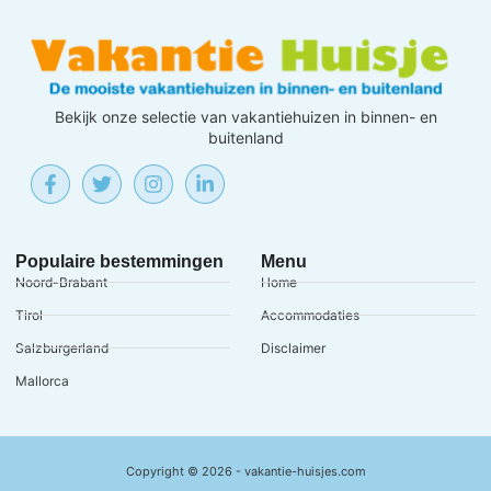
Bekijk onze selectie van vakantiehuizen in binnen- en
buitenland
Populaire bestemmingen
Menu
Noord-Brabant
Home
Tirol
Accommodaties
Salzburgerland
Disclaimer
Mallorca
Copyright © 2026 - vakantie-huisjes.com