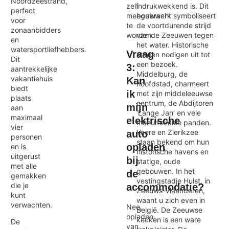
Noordzeestrand,
indrukwekkend is. Dit
zelf
perfect
bouwwerk symboliseert
meegebracht
voor
de voortdurende strijd
te
zonaanbidders
van de Zeeuwen tegen
worden.
en
het water. Historische
watersportliefhebbers.
Vraag
steden nodigen uit tot
Dit
een bezoek.
3:
aantrekkelijke
Middelburg, de
vakantiehuis
Kan
hoofdstad, charmeert
biedt
ik
met zijn middeleeuwse
plaats
centrum, de Abdijtoren
mijn
aan
‘Lange Jan’ en vele
maximaal
elektrische
monumentale panden.
vier
Veere en Zierikzee
auto
personen
staan bekend om hun
opladen
en is
historische havens en
uitgerust
bij
statige, oude
met alle
gebouwen. In het
de
gemakken
vestingstadje Hulst, in
die je
accommodatie?
Zeeuws-Vlaanderen,
kunt
waant u zich even in
verwachten.
Nee,
België. De Zeeuwse
opladen
keuken is een ware
De
van