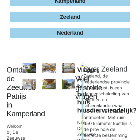
Kamperland
Zeeland
Nederland
Leaflet
|
©
Over
Zeeland
Ontdek
Vraag
Ligging
+
OpenStreetMap
contributors
Zeeland, de
de
1:
Veel
−
Nederlandse provincie
Is
Zeeuwse
gestelde
aan de kust, is een
het
aaneenschakeling van
Patrijs
vragen
De Zeeuwse Patrijs
eilanden en
huis
×
in
schiereilanden waar
huisdiervriendelijk?
water en land elkaar
Kamperland
ontmoeten. Met ruim
Nee,
650 kilometer kustlijn is
Welkom
De
de provincie de
bij De
Zeeuwse
perfecte bestemming
Zeeuwse