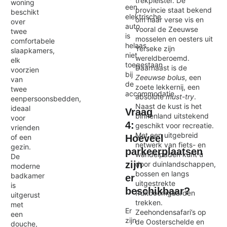
trekpleister. De
woning
een
provincie staat bekend
beschikt
elektrische
om haar verse vis en
over
auto
vooral de Zeeuwse
twee
is
mosselen en oesters uit
comfortabele
helaas
Yerseke zijn
slaapkamers,
niet
wereldberoemd.
elk
toegestaan
Daarnaast is de
voorzien
bij
Zeeuwse bolus
, een
van
de
zoete lekkernij, een
twee
accommodatie.
absolute
must-try
.
eenpersoonsbedden,
Naast de kust is het
ideaal
Vraag
binnenland uitstekend
voor
4:
geschikt voor recreatie.
vrienden
Met een uitgebreid
Hoeveel
of een
netwerk van fiets- en
gezin.
parkeerplaatsen
wandelpaden kunt u
De
zijn
door duinlandschappen,
moderne
bossen en langs
badkamer
er
uitgestrekte
is
beschikbaar?
fruitboomgaarden
uitgerust
trekken.
met
Er
Zeehondensafari’s op
een
zijn
de Oosterschelde en
douche,