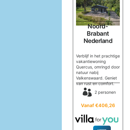
Zeeland
Noord-
Nederland
Brabant
d
Nederland
Verken het moderne
vakantiehuis ‘Zon en
Verblijf in het prachtige
Zee’ in Kattendijke.
II in
vakantiewoning
Geniet van uitzicht,
or
Quercus, omringd door
comfort en nabijheid
r de
natuur nabij
van het strand.
en
Valkenswaard. Geniet
van rust en comfort.
4 personen
nen
2 personen
Vanaf €262,32
02
Vanaf €406,26
MEER
INFORMATIE