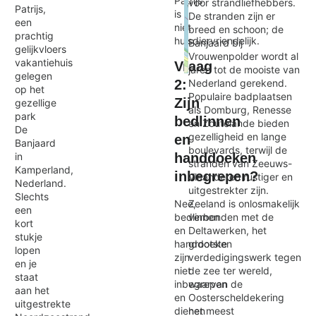
Patrijs
voor strandliefhebbers.
Patrijs,
is
De stranden zijn er
een
niet
breed en schoon; de
prachtig
huisdiervriendelijk.
Banjaard bij
gelijkvloers
Vrouwenpolder wordt al
vakantiehuis
Vraag
jaren tot de mooiste van
gelegen
Exit map
Nederland gerekend.
2:
op het
Populaire badplaatsen
Zijn
gezellige
als Domburg, Renesse
park
bedlinnen
en Zoutelande bieden
De
gezelligheid en lange
en
Banjaard
boulevards, terwijl de
in
handdoeken
stranden van Zeeuws-
Kamperland,
inbegrepen?
Vlaanderen rustiger en
Nederland.
uitgestrekter zijn.
Slechts
Zeeland is onlosmakelijk
Nee,
een
verbonden met de
bedlinnen
kort
Deltawerken, het
en
stukje
grootste
handdoeken
lopen
verdedigingswerk tegen
zijn
en je
de zee ter wereld,
niet
staat
waarvan de
inbegrepen
aan het
Oosterscheldekering
en
uitgestrekte
het meest
dienen