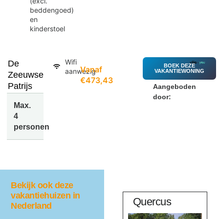
(excl.
beddengoed)
en
kinderstoel
Wifi
De
BOEK DEZE
Vanaf
aanwezig
VAKANTIEWONING
Zeeuwse
€473,43
Patrijs
Aangeboden
door:
Max.
4
personen
Bekijk ook deze
vakantiehuizen in
Zon en Zee
Quercus
Nederland