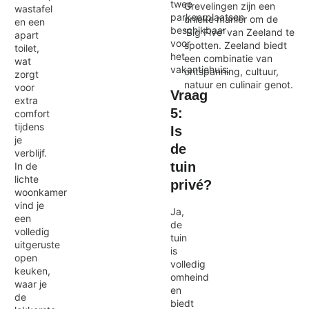
twee
Grevelingen zijn een
wastafel
parkeerplaatsen
unieke manier om de
en een
beschikbaar
‘Big Five’ van Zeeland te
apart
voor
spotten. Zeeland biedt
toilet,
het
een combinatie van
wat
vakantiehuis.
ontspanning, cultuur,
zorgt
natuur en culinair genot.
voor
Vraag
extra
5:
comfort
tijdens
Is
je
de
verblijf.
tuin
In de
lichte
privé?
woonkamer
vind je
Ja,
een
de
volledig
tuin
uitgeruste
is
open
volledig
keuken,
omheind
waar je
en
de
biedt