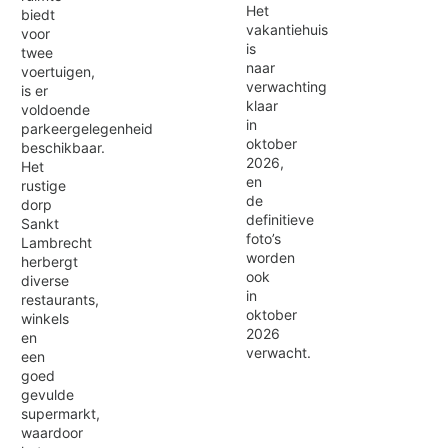
Het
biedt
vakantiehuis
voor
is
twee
naar
voertuigen,
verwachting
is er
klaar
voldoende
in
parkeergelegenheid
oktober
beschikbaar.
2026,
Het
en
rustige
de
dorp
definitieve
Sankt
foto’s
Lambrecht
worden
herbergt
ook
diverse
in
restaurants,
oktober
winkels
2026
en
verwacht.
een
goed
gevulde
supermarkt,
waardoor