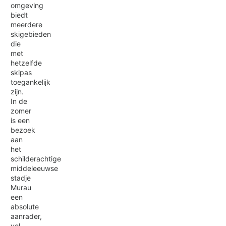
omgeving
biedt
meerdere
skigebieden
die
met
hetzelfde
skipas
toegankelijk
zijn.
In de
zomer
is een
bezoek
aan
het
schilderachtige
middeleeuwse
stadje
Murau
een
absolute
aanrader,
vol