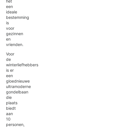
het
een
ideale
bestemming
is
voor
gezinnen
en
vrienden.
Voor
de
winterliefhebbers
is er
een
gloednieuwe
ultramoderne
gondelbaan
die
plaats
biedt
aan
10
personen,