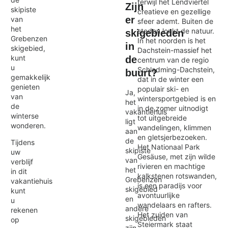
terwijl het Lendviertel
Zijn
skipiste
creatieve en gezellige
er
van
sfeer ademt. Buiten de
het
steden lonkt de natuur.
skigebieden
Grebenzen
In het noorden is het
in
skigebied,
Dachstein-massief het
kunt
de
centrum van de regio
u
Schladming-Dachstein,
buurt?
gemakkelijk
dat in de winter een
genieten
populair ski- en
Ja,
van
wintersportgebied is en
het
de
in de zomer uitnodigt
vakantiehuis
winterse
tot uitgebreide
ligt
wonderen.
wandelingen, klimmen
aan
en gletsjerbezoeken.
de
Tijdens
Het Nationaal Park
skipiste
uw
Gesäuse, met zijn wilde
van
verblijf
rivieren en machtige
het
in dit
kalkstenen rotswanden,
Grebenzen
vakantiehuis
is een paradijs voor
skigebied
kunt
avontuurlijke
en
u
wandelaars en rafters.
andere
rekenen
Het zuiden van
skigebieden
op
Steiermark staat
zijn