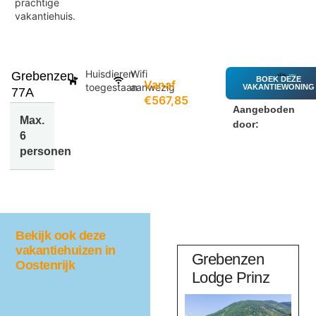
prachtige
vakantiehuis.
Huisdieren
Wifi
Grebenzen
BOEK DEZE
Vanaf
toegestaan
aanwezig
VAKANTIEWONING
77A
€567,85
Aangeboden
Max.
door:
6
personen
Bekijk ook deze
vakantiehuizen in
aus
Haus
Grebenzen
Oostenrijk
Sonnberg
Lodge Prinz