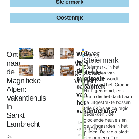
Steiermark
Oostenrijk
Leaflet
|
©
Over
Ontsnap
Wat
Ligging
+
OpenStreetMap
Steiermark
contributors
naar
is
Veel
−
Steiermark, in het
de
de
gestelde
zuidoosten van
maximale
Oostenrijk, wordt
Magnifieke
vragen
Grebenzen 77A
liefkozend het ‘Groene
capaciteit
×
Alpen:
Hart’ genoemd, een
van
Vakantiehuis
naam die het dankt aan
het
de uitgestrekte bossen
in
(die 60% van de regio
vakantiehuis?
Sankt
bedekken), de
glooiende heuvels en
Lambrecht
Het
de wijngaarden in het
vakantiehuis
zuiden. De regio biedt
heeft
Dit
een opmerkelijke