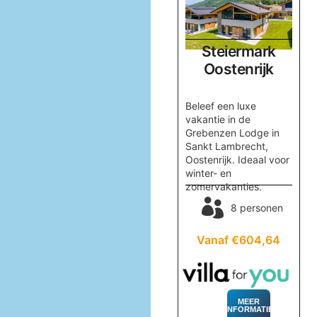
Salzburgerland
Steiermark
k
Oostenrijk
Oostenrijk
Boek Huis Sonnberg in
Beleef een luxe
r,
Maria Alm voor een
vakantie in de
onvergetelijke
Grebenzen Lodge in
vakantie met familie of
Sankt Lambrecht,
n,
vrienden. Geniet van
Oostenrijk. Ideaal voor
skiplezier en
winter- en
ontspanning in de
zomervakanties.
sauna!
nen
8 personen
8 personen
83
Vanaf €604,64
Vanaf €868,12
MEER
INFORMATIE
MEER