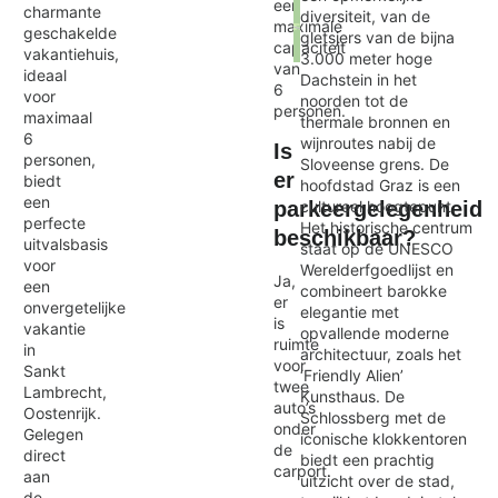
een
charmante
diversiteit, van de
maximale
geschakelde
gletsjers van de bijna
capaciteit
vakantiehuis,
3.000 meter hoge
van
Exit map
ideaal
Dachstein in het
6
voor
noorden tot de
personen.
maximaal
thermale bronnen en
6
wijnroutes nabij de
Is
personen,
Sloveense grens. De
er
biedt
hoofdstad Graz is een
een
cultureel hoogtepunt.
parkeergelegenheid
perfecte
Het historische centrum
beschikbaar?
uitvalsbasis
staat op de UNESCO
voor
Werelderfgoedlijst en
Ja,
een
combineert barokke
er
onvergetelijke
elegantie met
is
vakantie
opvallende moderne
ruimte
in
architectuur, zoals het
voor
Sankt
‘Friendly Alien’
twee
Lambrecht,
Kunsthaus. De
auto’s
Oostenrijk.
Schlossberg met de
onder
Gelegen
iconische klokkentoren
de
direct
biedt een prachtig
carport.
aan
uitzicht over de stad,
de