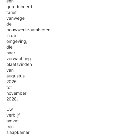
een
gereduceerd
tarief
vanwege
de
bouwwerkzaamheden
in de
omgeving,
die
naar
verwachting
plaatsvinden
van
augustus
2026
tot
november
2028.
Uw
verblijf
omvat
een
slaapkamer