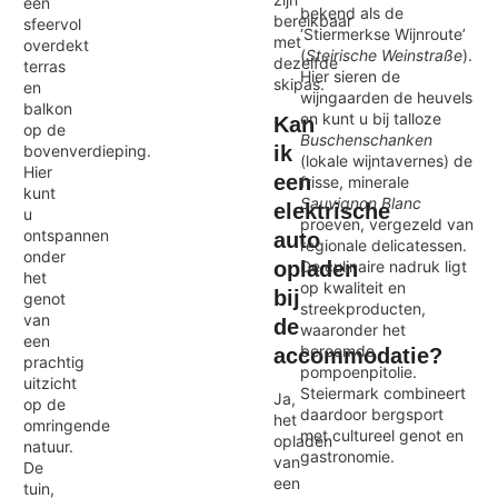
een
bekend als de
bereikbaar
sfeervol
‘Stiermerkse Wijnroute’
met
overdekt
(
Steirische Weinstraße
).
dezelfde
terras
Hier sieren de
skipas.
en
wijngaarden de heuvels
balkon
en kunt u bij talloze
Kan
op de
Buschenschanken
ik
bovenverdieping.
(lokale wijntavernes) de
Hier
een
frisse, minerale
kunt
Sauvignon Blanc
elektrische
u
proeven, vergezeld van
ontspannen
auto
regionale delicatessen.
onder
De culinaire nadruk ligt
opladen
het
op kwaliteit en
bij
genot
streekproducten,
van
de
waaronder het
een
beroemde
accommodatie?
prachtig
pompoenpitolie.
uitzicht
Steiermark combineert
Ja,
op de
daardoor bergsport
het
omringende
met cultureel genot en
opladen
natuur.
gastronomie.
van
De
een
tuin,