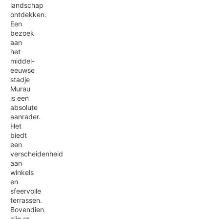
landschap
ontdekken.
Een
bezoek
aan
het
middel-
eeuwse
stadje
Murau
is een
absolute
aanrader.
Het
biedt
een
verscheidenheid
aan
winkels
en
sfeervolle
terrassen.
Bovendien
zijn er