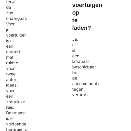
terwijl
voertuigen
de
op
zon
ondergaat.
te
Voor
laden?
je
voertuigen
Ja,
is er
er
een
is
carport
een
met
laadpaal
ruimte
beschikbaar
voor
bij
twee
de
auto’s,
accommodatie
ideaal
tegen
voor
verbruik.
een
zorgeloze
reis.
Daarnaast
is er
voldoende
bergruimte