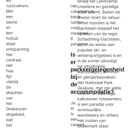
als
terwijl het Lendviertel
rustzoekers.
Het
creatieve en gezellige
Met
vakantiehuis
sfeer ademt. Buiten de
een
biedt
steden lonkt de natuur.
sauna
ruimte
In het noorden is het
en
voor
Dachstein-massief het
een
maximaal
centrum van de regio
hottub
8
Schladming-Dachstein,
staat
personen.
dat in de winter een
ontspanning
populair ski- en
Is
hier
wintersportgebied is en
centraal.
in de zomer uitnodigt
er
Het
tot uitgebreide
parkeergelegenheid
huis
wandelingen, klimmen
bij
ligt
en gletsjerbezoeken.
vlakbij
Het Nationaal Park
de
de
Gesäuse, met zijn wilde
accommodatie?
skipistes
rivieren en machtige
van
kalkstenen rotswanden,
Ja,
het
is een paradijs voor
er
Grebenzen
avontuurlijke
is
skigebied,
wandelaars en rafters.
een
wat
Het zuiden van
carport
het
Steiermark staat