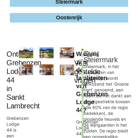
Steiermark
Oostenrijk
Leaflet
|
©
Over
Ontdek
Wat
Ligging
+
OpenStreetMap
Steiermark
contributors
Grebenzen
zijn
Veel
−
Steiermark, in het
de
Lodge
gestelde
zuidoosten van
faciliteiten
Oostenrijk, wordt
44
vragen
Grebenzen Lodge 44
liefkozend het ‘Groene
van
×
in
Hart’ genoemd, een
Grebenzen
Sankt
naam die het dankt aan
Lodge
de uitgestrekte bossen
Lambrecht
(die 60% van de regio
44?
bedekken), de
Grebenzen
glooiende heuvels en
Grebenzen
Lodge
de wijngaarden in het
Lodge
44 is
zuiden. De regio biedt
44
een
een opmerkelijke