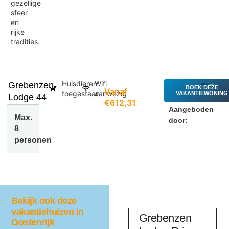
gezellige
sfeer
en
rijke
tradities.
Huisdieren
Wifi
Grebenzen
BOEK DEZE
Vanaf
toegestaan
aanwezig
VAKANTIEWONING
Lodge 44
€612,31
Aangeboden
Max.
door:
8
personen
Bekijk ook deze
vakantiehuizen in
aus
Haus
Grebenzen
Oostenrijk