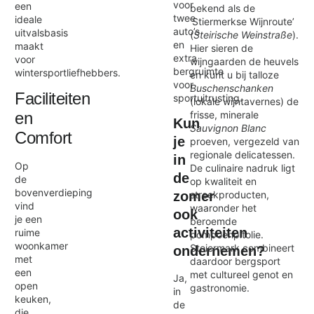
voor
een
bekend als de
twee
ideale
‘Stiermerkse Wijnroute’
auto’s
uitvalsbasis
(
Steirische Weinstraße
).
en
maakt
Hier sieren de
extra
voor
wijngaarden de heuvels
bergruimte
wintersportliefhebbers.
en kunt u bij talloze
voor
Buschenschanken
Faciliteiten
sportuitrusting.
(lokale wijntavernes) de
frisse, minerale
en
Kun
Sauvignon Blanc
Comfort
je
proeven, vergezeld van
regionale delicatessen.
in
Op
De culinaire nadruk ligt
de
de
op kwaliteit en
bovenverdieping
streekproducten,
zomer
vind
waaronder het
ook
je een
beroemde
activiteiten
ruime
pompoenpitolie.
woonkamer
Steiermark combineert
ondernemen?
met
daardoor bergsport
een
met cultureel genot en
Ja,
open
gastronomie.
in
keuken,
de
die