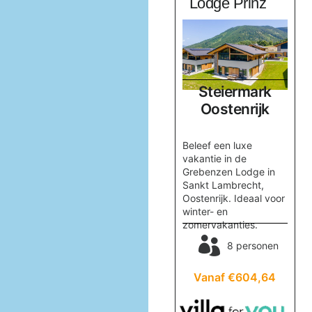
Sonnberg
Lodge Prinz
Salzburgerland
Steiermark
k
Oostenrijk
Oostenrijk
Boek Huis Sonnberg in
Beleef een luxe
r,
Maria Alm voor een
vakantie in de
onvergetelijke
Grebenzen Lodge in
vakantie met familie of
Sankt Lambrecht,
n,
vrienden. Geniet van
Oostenrijk. Ideaal voor
skiplezier en
winter- en
ontspanning in de
zomervakanties.
sauna!
nen
8 personen
8 personen
83
Vanaf €604,64
Vanaf €868,12