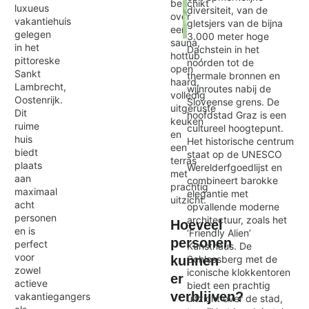
beschikt
luxueus
diversiteit, van de
over
vakantiehuis
gletsjers van de bijna
een
gelegen
3.000 meter hoge
sauna,
Exit map
in het
Dachstein in het
hottub,
pittoreske
noorden tot de
open
Sankt
thermale bronnen en
haard,
Lambrecht,
wijnroutes nabij de
volledig
Oostenrijk.
Sloveense grens. De
uitgeruste
Dit
hoofdstad Graz is een
keuken
ruime
cultureel hoogtepunt.
en
huis
Het historische centrum
een
biedt
staat op de UNESCO
terras
plaats
Werelderfgoedlijst en
met
aan
combineert barokke
prachtig
maximaal
elegantie met
uitzicht.
acht
opvallende moderne
personen
architectuur, zoals het
Hoeveel
en is
‘Friendly Alien’
personen
perfect
Kunsthaus. De
voor
Schlossberg met de
kunnen
zowel
iconische klokkentoren
er
actieve
biedt een prachtig
verblijven?
vakantiegangers
uitzicht over de stad,