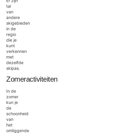
Er zijn
tal
van
andere
skigebieden
in de
regio
die je
kunt
verkennen
met
dezelfde
skipas.
Zomeractiviteiten
In de
zomer
kun je
de
schoonheid
van
het
omliggende