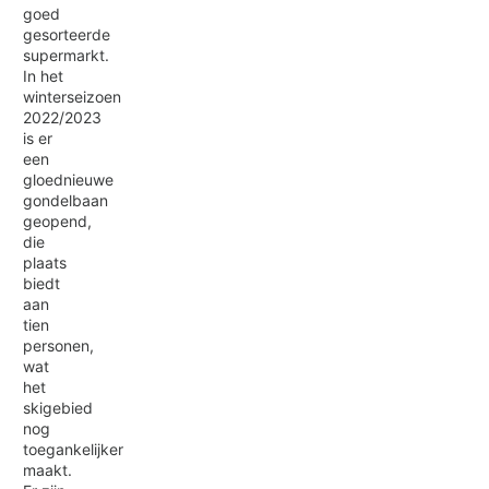
goed
gesorteerde
supermarkt.
In het
winterseizoen
2022/2023
is er
een
gloednieuwe
gondelbaan
geopend,
die
plaats
biedt
aan
tien
personen,
wat
het
skigebied
nog
toegankelijker
maakt.