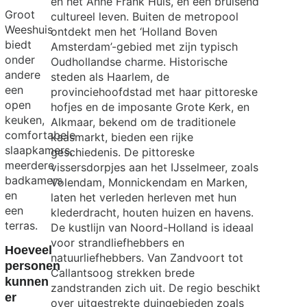
en het Anne Frank Huis, en een bruisend
Groot
cultureel leven. Buiten de metropool
Weeshuis
ontdekt men het ‘Holland Boven
biedt
Amsterdam’-gebied met zijn typisch
onder
Oudhollandse charme. Historische
andere
steden als Haarlem, de
een
provinciehoofdstad met haar pittoreske
open
hofjes en de imposante Grote Kerk, en
keuken,
Alkmaar, bekend om de traditionele
Exit map
comfortabele
kaasmarkt, bieden een rijke
slaapkamers,
geschiedenis. De pittoreske
meerdere
vissersdorpjes aan het IJsselmeer, zoals
badkamers
Volendam, Monnickendam en Marken,
en
laten het verleden herleven met hun
een
klederdracht, houten huizen en havens.
terras.
De kustlijn van Noord-Holland is ideaal
voor strandliefhebbers en
Hoeveel
natuurliefhebbers. Van Zandvoort tot
personen
Callantsoog strekken brede
kunnen
zandstranden zich uit. De regio beschikt
er
over uitgestrekte duingebieden zoals