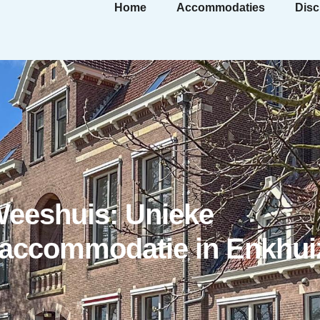
Home
Accommodaties
Disc
Weeshuis: Unieke
accommodatie in Enkhui