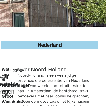
Nederland
Over
Noord-Holland
Wat
Ligging
zijn
Noord-Holland is een veelzijdige
eel
de
provincie die de essentie van Nederland
estelde
voorzieningen
vangt: van wereldstad tot uitgestrekte
ragen
van
natuur. Amsterdam, de hoofdstad, trekt
bezoekers met haar iconische grachten,
Groot
beroemde musea zoals het Rijksmuseum
Weeshuis?