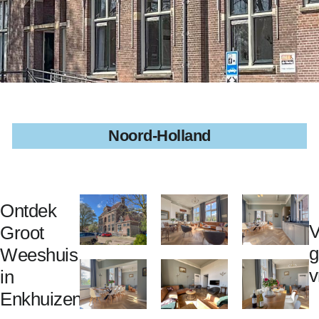
Noord-Holland
Ontdek
V
Groot
g
Weeshuis
v
in
Enkhuizen