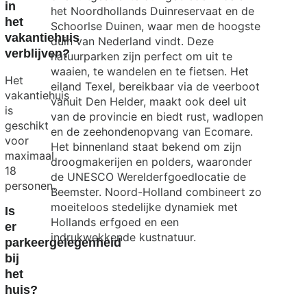
in
het Noordhollands Duinreservaat en de
het
Schoorlse Duinen, waar men de hoogste
vakantiehuis
duin van Nederland vindt. Deze
verblijven?
natuurparken zijn perfect om uit te
waaien, te wandelen en te fietsen. Het
Het
eiland Texel, bereikbaar via de veerboot
vakantiehuis
vanuit Den Helder, maakt ook deel uit
is
van de provincie en biedt rust, wadlopen
geschikt
en de zeehondenopvang van Ecomare.
voor
Het binnenland staat bekend om zijn
maximaal
droogmakerijen en polders, waaronder
18
de UNESCO Werelderfgoedlocatie de
personen.
Beemster. Noord-Holland combineert zo
moeiteloos stedelijke dynamiek met
Is
Hollands erfgoed en een
er
indrukwekkende kustnatuur.
parkeergelegenheid
bij
het
huis?