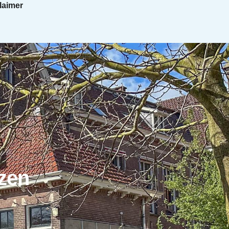
laimer
zen