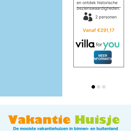
van rust en comfort.
en ontdek historische
en
bezienswaardigheden.
2 personen
2 personen
32
Vanaf €406,26
Vanaf €291,17
MEER
INFORMATIE
MEER
INFORMATIE