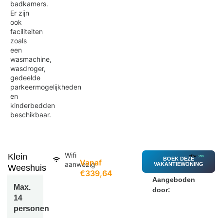
badkamers.
Er zijn
ook
faciliteiten
zoals
een
wasmachine,
wasdroger,
gedeelde
parkeermogelijkheden
en
kinderbedden
beschikbaar.
Wifi
Klein
BOEK DEZE
Vanaf
aanwezig
VAKANTIEWONING
Weeshuis
€339,64
Aangeboden
Max.
door:
14
personen