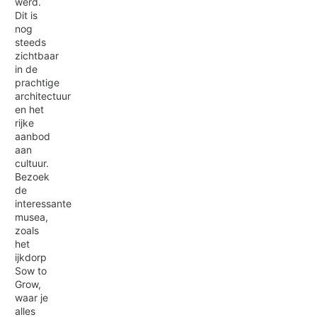
werd.
Dit is
nog
steeds
zichtbaar
in de
prachtige
architectuur
en het
rijke
aanbod
aan
cultuur.
Bezoek
de
interessante
musea,
zoals
het
ijkdorp
Sow to
Grow,
waar je
alles