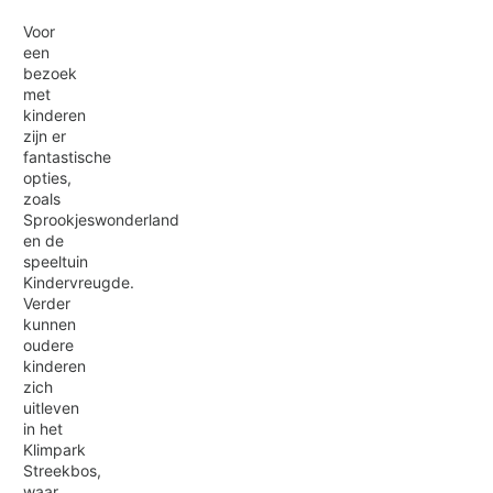
Voor
een
bezoek
met
kinderen
zijn er
fantastische
opties,
zoals
Sprookjeswonderland
en de
speeltuin
Kindervreugde.
Verder
kunnen
oudere
kinderen
zich
uitleven
in het
Klimpark
Streekbos,
waar