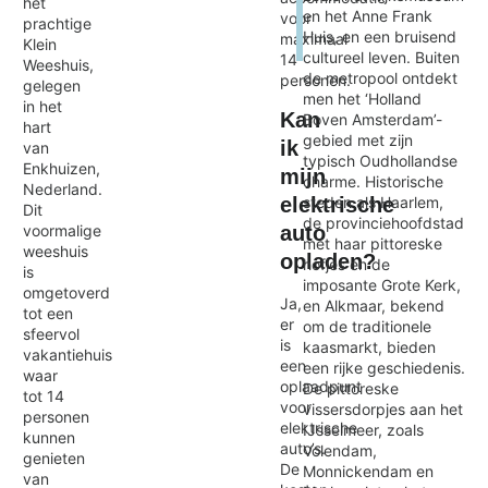
het
en het Anne Frank
voor
prachtige
Huis, en een bruisend
maximaal
Klein
cultureel leven. Buiten
14
Weeshuis,
Exit map
de metropool ontdekt
personen.
gelegen
men het ‘Holland
in het
Kan
Boven Amsterdam’-
hart
gebied met zijn
ik
van
typisch Oudhollandse
Enkhuizen,
mijn
charme. Historische
Nederland.
steden als Haarlem,
elektrische
Dit
de provinciehoofdstad
voormalige
auto
met haar pittoreske
weeshuis
opladen?
hofjes en de
is
imposante Grote Kerk,
omgetoverd
Ja,
en Alkmaar, bekend
tot een
er
om de traditionele
sfeervol
is
kaasmarkt, bieden
vakantiehuis
een
een rijke geschiedenis.
waar
oplaadpunt
De pittoreske
tot 14
voor
vissersdorpjes aan het
personen
elektrische
IJsselmeer, zoals
kunnen
auto’s.
Volendam,
genieten
De
Monnickendam en
van