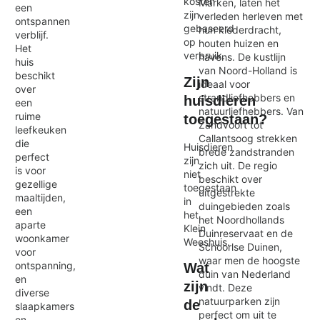
kosten
Marken, laten het
een
zijn
verleden herleven met
ontspannen
gebaseerd
hun klederdracht,
verblijf.
op
houten huizen en
Het
verbruik.
havens. De kustlijn
huis
van Noord-Holland is
beschikt
Zijn
ideaal voor
over
strandliefhebbers en
huisdieren
een
natuurliefhebbers. Van
ruime
toegestaan?
Zandvoort tot
leefkeuken
Callantsoog strekken
die
Huisdieren
brede zandstranden
perfect
zijn
zich uit. De regio
is voor
niet
beschikt over
gezellige
toegestaan
uitgestrekte
maaltijden,
in
duingebieden zoals
een
het
het Noordhollands
aparte
Klein
Duinreservaat en de
woonkamer
Weeshuis.
Schoorlse Duinen,
voor
waar men de hoogste
ontspanning,
Wat
duin van Nederland
en
zijn
vindt. Deze
diverse
natuurparken zijn
de
slaapkamers
perfect om uit te
en