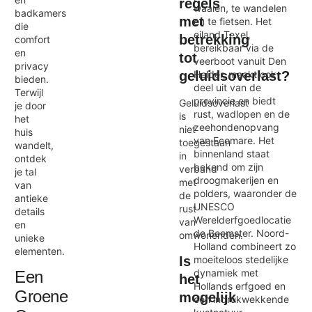
regels
waaien, te wandelen
badkamers
met
en te fietsen. Het
die
eiland Texel,
betrekking
comfort
bereikbaar via de
en
tot
veerboot vanuit Den
privacy
Helder, maakt ook
geluidsoverlast?
bieden.
deel uit van de
Terwijl
provincie en biedt
Geluidsoverlast
je door
rust, wadlopen en de
is
het
zeehondenopvang
niet
huis
van Ecomare. Het
toegestaan
wandelt,
binnenland staat
in
ontdek
bekend om zijn
verband
je tal
droogmakerijen en
met
van
polders, waaronder de
de
antieke
UNESCO
rust
details
Werelderfgoedlocatie
van
en
de Beemster. Noord-
omwonenden.
unieke
Holland combineert zo
elementen.
Is
moeiteloos stedelijke
dynamiek met
Een
het
Hollands erfgoed en
Groene
mogelijk
een indrukwekkende