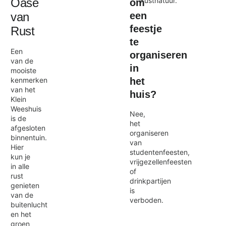
kustnatuur.
Oase
om
een
van
feestje
Rust
te
Een
organiseren
van de
in
mooiste
het
kenmerken
van het
huis?
Klein
Weeshuis
Nee,
is de
het
afgesloten
organiseren
binnentuin.
van
Hier
studentenfeesten,
kun je
vrijgezellenfeesten
in alle
of
rust
drinkpartijen
genieten
is
van de
verboden.
buitenlucht
en het
groen