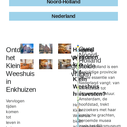
Noord-Holland
Nederland
Leaflet
|
©
Over
Ontdek
Hoeveel
Ligging
+
OpenStreetMap
Noord-
contributors
het
personen
Veel
−
Holland
kan
Klein
gestelde
Noord-Holland is een
het
veelzijdige provincie
Weeshuis
vragen
Klein Weeshuis
die de essentie van
Klein
×
in
Nederland vangt: van
Weeshuis
Enkhuizen
wereldstad tot
huisvesten?
uitgestrekte natuur.
Amsterdam, de
Vervlogen
hoofdstad, trekt
Het
tijden
bezoekers met haar
Klein
komen
iconische grachten,
Weeshuis
tot
beroemde musea
biedt
leven in
zoals het Rijksmuseum
accommodatie