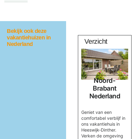
Bekijk ook deze
vakantiehuizen in
Quercus
Verzicht
Nederland
Noord-
Noord-
d
Brabant
Brabant
Nederland
Nederland
ne
en
Verblijf in het prachtige
Geniet van een
.
vakantiewoning
comfortabel verblijf in
,
Quercus, omringd door
ons vakantiehuis in
id
natuur nabij
Heeswijk-Dinther.
Valkenswaard. Geniet
Verken de omgeving