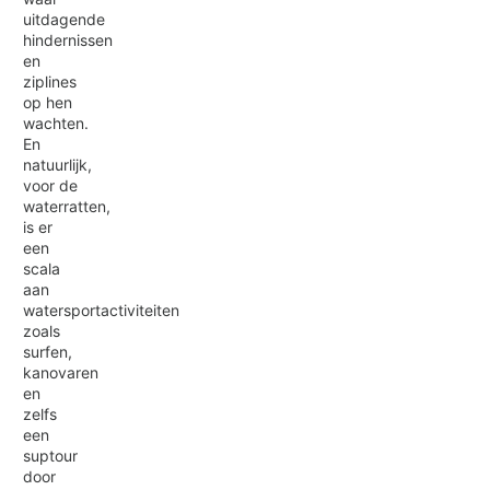
uitdagende
hindernissen
en
ziplines
op hen
wachten.
En
natuurlijk,
voor de
waterratten,
is er
een
scala
aan
watersportactiviteiten
zoals
surfen,
kanovaren
en
zelfs
een
suptour
door