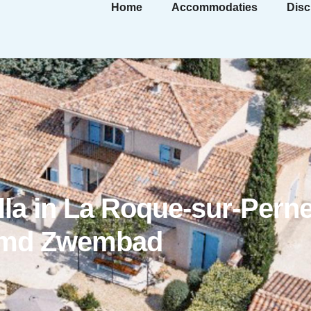
Home
Accommodaties
Disc
lla in La Roque-sur-Pern
rmd Zwembad