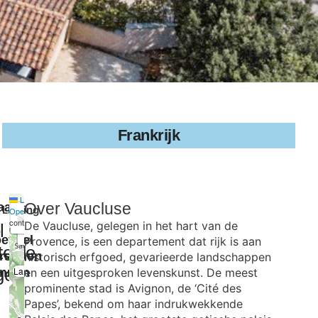
Frankrijk
Leaflet
|
©
Over
Vaucluse
aag
Ligging
+
OpenStreetMap
contributors
De Vaucluse, gelegen in het hart van de
l
−
eveel
Provence, is een departement dat rijk is aan
telde
rsonen
historisch erfgoed, gevarieerde landschappen
gen
La Roque
nnen
en een uitgesproken levenskunst. De meest
×
prominente stad is Avignon, de ‘Cité des
Papes’, bekend om haar indrukwekkende