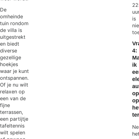
22
De
uu
omheinde
is
tuin rondom
nie
de villa is
to
uitgestrekt
Vr
en biedt
4:
diverse
gezellige
M
hoekjes
ik
waar je kunt
ee
ontspannen.
el
Of je nu wilt
au
relaxen op
op
een van de
o
fijne
he
terrassen,
te
een partijtje
tafeltennis
Ne
wilt spelen
he