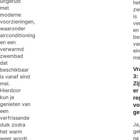
uitgerust
he
met
zw
moderne
is
voorzieningen,
ve
waaronder
en
airconditioning
be
en een
va
verwarmd
ei
zwembad
me
dat
Vr
beschikbaar
3:
is vanaf eind
Zi
mei.
Hierdoor
er
kun je
re
genieten van
vo
een
ge
verfrissende
Ja
duik zodra
ge
het warm
na
weer wordt.