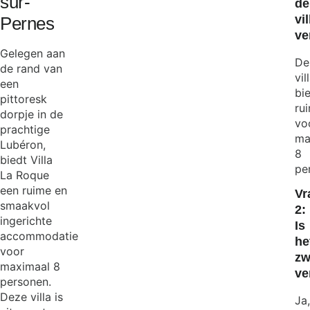
sur-
de
vil
Pernes
ve
Gelegen aan
De
de rand van
vil
een
bi
pittoresk
ru
dorpje in de
vo
prachtige
ma
Lubéron,
8
biedt Villa
pe
La Roque
een ruime en
Vr
smaakvol
2:
ingerichte
Is
accommodatie
he
voor
z
maximaal 8
ve
personen.
Deze villa is
Ja