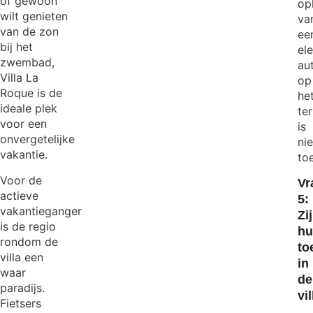
of gewoon
op
wilt genieten
va
van de zon
ee
bij het
el
zwembad,
au
Villa La
op
Roque is de
he
ideale plek
ter
voor een
is
onvergetelijke
nie
vakantie.
to
Voor de
Vr
actieve
5:
vakantieganger
Zi
is de regio
hu
rondom de
to
villa een
in
waar
de
paradijs.
vi
Fietsers