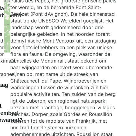
Palais des Papes, het grootste gotische paleis
ter wereld, en de beroemde Pont Saint-
la
Bénézet (Pont d’Avignon). De hele binnenstad
rblijven?
staat op de UNESCO Werelderfgoedlijst. Het
landschap wordt gedomineerd door drie
la
belangrijke gebieden. In het noorden torent
edt
de mythische Mont Ventoux uit, een uitdaging
imte
voor fietsliefhebbers en een plek van unieke
or
flora en fauna. De omgeving, waaronder de
Exit map
ximaal
Dentelles de Montmirail, staat bekend om
haar wijngaarden en levert wereldberoemde
rsonen.
wijnen op, met name uit de streek van
Châteauneuf-du-Pape. Wijnproeverijen en
aag
wandelingen tussen de wijnranken zijn hier
populaire activiteiten. Ten zuiden van de berg
ligt de Luberon, een regionaal natuurpark
t
bezaaid met prachtige, hooggelegen ‘villages
wembad
perchés’. Dorpen zoals Gordes en Roussillon
rwarmd?
behoren tot de mooiste van Frankrijk, met
hun traditionele stenen huizen en
,
adembenemende uitzichten. Roussillon staat