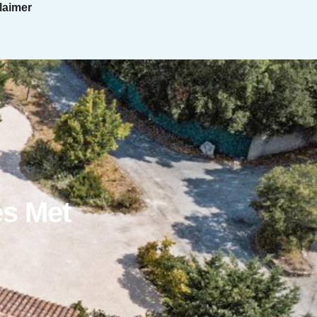
laimer
es Met