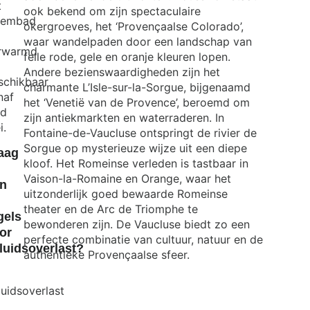
t
ook bekend om zijn spectaculaire
embad
okergroeves, het ‘Provençaalse Colorado’,
waar wandelpaden door een landschap van
rwarmd
felle rode, gele en oranje kleuren lopen.
Andere bezienswaardigheden zijn het
schikbaar
charmante L’Isle-sur-la-Sorgue, bijgenaamd
naf
het ‘Venetië van de Provence’, beroemd om
nd
zijn antiekmarkten en waterraderen. In
i.
Fontaine-de-Vaucluse ontspringt de rivier de
Sorgue op mysterieuze wijze uit een diepe
aag
kloof. Het Romeinse verleden is tastbaar in
Vaison-la-Romaine en Orange, waar het
jn
uitzonderlijk goed bewaarde Romeinse
theater en de Arc de Triomphe te
gels
bewonderen zijn. De Vaucluse biedt zo een
or
perfecte combinatie van cultuur, natuur en de
luidsoverlast?
authentieke Provençaalse sfeer.
,
luidsoverlast