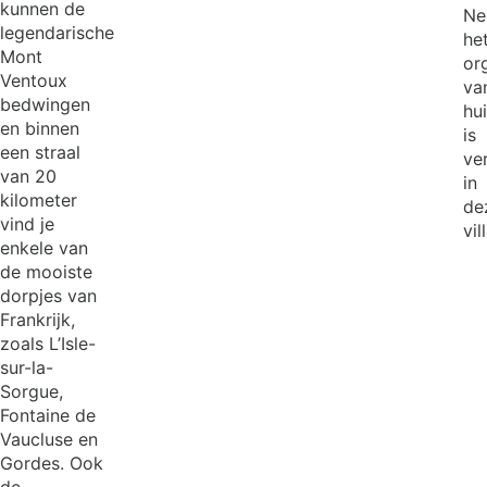
kunnen de
Ne
legendarische
he
Mont
or
Ventoux
va
bedwingen
hu
en binnen
is
een straal
ve
van 20
in
kilometer
de
vind je
vil
enkele van
de mooiste
dorpjes van
Frankrijk,
zoals L’Isle-
sur-la-
Sorgue,
Fontaine de
Vaucluse en
Gordes. Ook
de