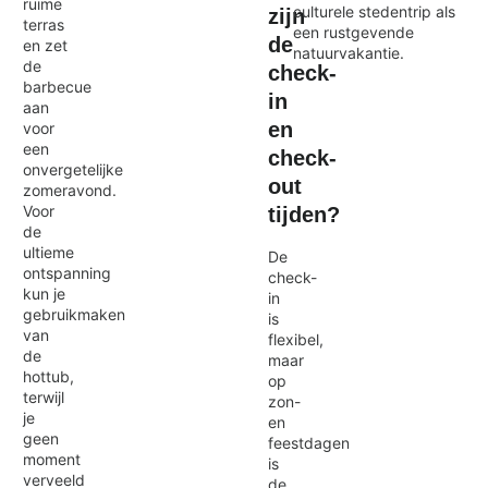
ruime
culturele stedentrip als
zijn
terras
een rustgevende
de
en zet
natuurvakantie.
de
check-
barbecue
in
aan
en
voor
een
check-
onvergetelijke
out
zomeravond.
Voor
tijden?
de
ultieme
De
ontspanning
check-
kun je
in
gebruikmaken
is
van
flexibel,
de
maar
hottub,
op
terwijl
zon-
je
en
geen
feestdagen
moment
is
verveeld
de