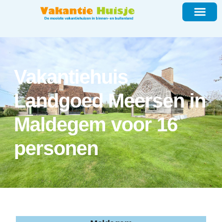
Vakantiehuis
Landgoed Meersen in
Maldegem voor 16
personen