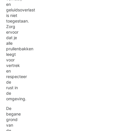
en
geluidsoverlast
is niet
toegestaan.
Zorg
ervoor
dat je
alle
prullenbakken
leegt
voor
vertrek
en
respecteer
de
rust in
de
omgeving.
De
begane
grond
van
de