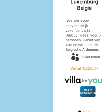
Limburg
Luxemburg
België
België
tige
Verblijf in comfort in
Bois Joli is een
vakantiehuis ’t
ecovriendelijk
ol
Bakhuys in Riemst,
vakantiehuis in
.
Limburg. Ideaal voor 2
Durbuy, ideaal voor 6
personen en omgeving
personen. Geniet van
 je.
geschikt voor
luxe en natuur in de
wandelen en culturele
Belgische Ardennen.
en
uitstapjes.
6 personen
2 personen
67
Vanaf €328,77
Vanaf €162,37
MEER
INFORMATIE
MEER
INFORMATIE