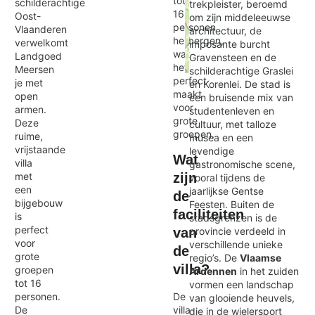
tot
schilderachtige
trekpleister, beroemd
16
Oost-
om zijn middeleeuwse
personen
Vlaanderen
architectuur, de
herbergen,
verwelkomt
imposante burcht
wat
Landgoed
Gravensteen en de
het
Meersen
schilderachtige Graslei
Exit map
perfect
je met
en Korenlei. De stad is
maakt
open
een bruisende mix van
voor
armen.
studentenleven en
grote
Deze
cultuur, met talloze
groepen.
ruime,
musea en een
vrijstaande
levendige
Wat
villa
gastronomische scene,
met
zijn
vooral tijdens de
een
jaarlijkse Gentse
de
bijgebouw
Feesten. Buiten de
faciliteiten
is
stadsgrenzen is de
perfect
provincie verdeeld in
van
voor
verschillende unieke
de
grote
regio’s. De
Vlaamse
villa?
groepen
Ardennen
in het zuiden
tot 16
vormen een landschap
personen.
De
van glooiende heuvels,
De
villa
die in de wielersport