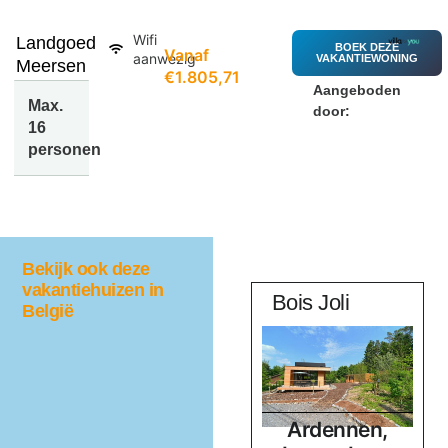
Wifi
Landgoed
BOEK DEZE
Vanaf
aanwezig
VAKANTIEWONING
Meersen
€1.805,71
Aangeboden
Max.
door:
16
personen
Bekijk ook deze
vakantiehuizen in
z
t Bakhuys
Bois Joli
België
Belgisch
Ardennen,