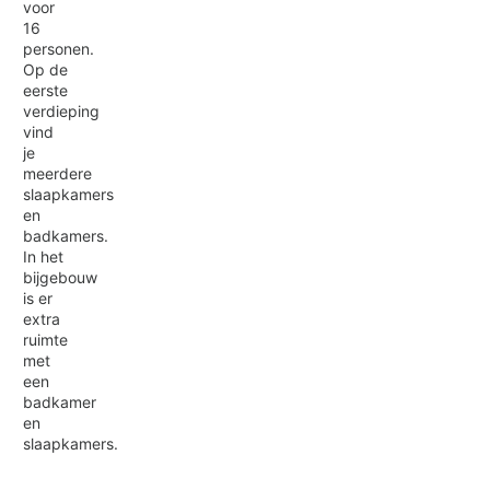
voor
16
personen.
Op de
eerste
verdieping
vind
je
meerdere
slaapkamers
en
badkamers.
In het
bijgebouw
is er
extra
ruimte
met
een
badkamer
en
slaapkamers.