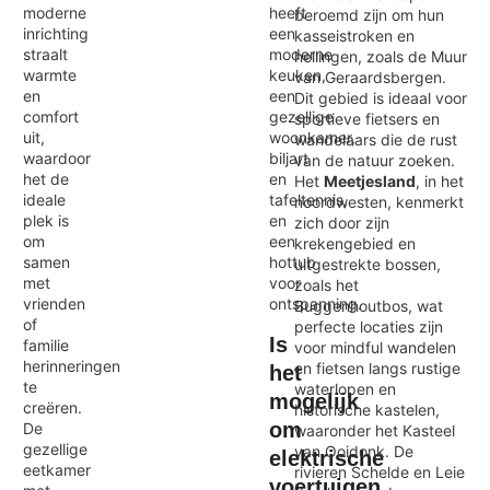
moderne
heeft
beroemd zijn om hun
inrichting
een
kasseistroken en
straalt
moderne
hellingen, zoals de Muur
warmte
keuken,
van Geraardsbergen.
en
een
Dit gebied is ideaal voor
comfort
gezellige
sportieve fietsers en
uit,
woonkamer,
wandelaars die de rust
waardoor
biljart
van de natuur zoeken.
het de
en
Het
Meetjesland
, in het
ideale
tafeltennis,
noordwesten, kenmerkt
plek is
en
zich door zijn
om
een
krekengebied en
samen
hottub
uitgestrekte bossen,
met
voor
zoals het
vrienden
ontspanning.
Buggenhoutbos, wat
of
perfecte locaties zijn
Is
familie
voor mindful wandelen
herinneringen
en fietsen langs rustige
het
te
waterlopen en
mogelijk
creëren.
historische kastelen,
om
De
waaronder het Kasteel
gezellige
van Ooidonk. De
elektrische
eetkamer
rivieren Schelde en Leie
voertuigen