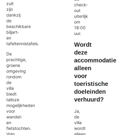
zult
check-
zijn
out
dankzij
uiterlijk
de
om
beschikbare
18:00
biljart-
uur.
en
tafeltennistafels.
Wordt
deze
De
accommodatie
prachtige,
groene
alleen
omgeving
voor
rondom
de
toeristische
villa
doeleinden
biedt
verhuurd?
talloze
mogelijkheden
Ja,
voor
de
wandel-
villa
en
wordt
fietstochten.
alleen
Volg