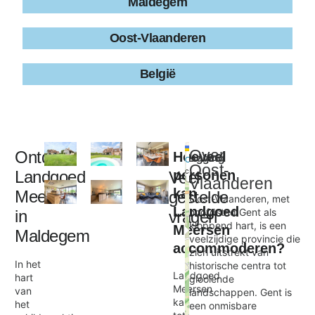
Maldegem
Oost-Vlaanderen
België
Leaflet
|
©
Over
Ontdek
Hoeveel
Ligging
+
OpenStreetMap
Oost-
contributors
Landgoed
personen
Veel
−
Vlaanderen
kan
Meersen
gestelde
Oost-Vlaanderen, met
Landgoed
hoofdstad Gent als
in
vragen
Landgoed Meersen
kloppend hart, is een
Meersen
×
Maldegem
veelzijdige provincie die
accommoderen?
zich uitstrekt van
In het
historische centra tot
Landgoed
hart
glooiende
Meersen
van
landschappen. Gent is
kan
het
een onmisbare