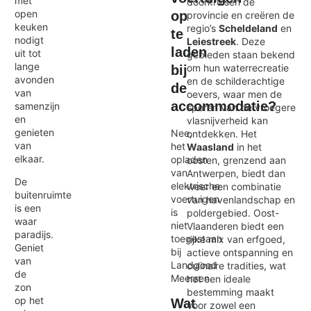
met
doorkruisen de
open
op
provincie en creëren de
keuken
regio’s
Scheldeland
en
te
nodigt
Leiestreek
. Deze
laden
uit tot
gebieden staan bekend
lange
om hun waterrecreatie
bij
avonden
en de schilderachtige
de
van
oevers, waar men de
accommodatie?
samenzijn
sporen van de vroegere
en
vlasnijverheid kan
genieten
Nee,
ontdekken. Het
van
het
Waasland
in het
elkaar.
opladen
oosten, grenzend aan
van
Antwerpen, biedt dan
De
elektrische
weer een combinatie
buitenruimte
voertuigen
van havenlandschap en
is een
is
poldergebied. Oost-
waar
niet
Vlaanderen biedt een
paradijs.
toegestaan
rijke mix van erfgoed,
Geniet
bij
actieve ontspanning en
van
Landgoed
culinaire tradities, wat
de
Meersen.
het een ideale
zon
bestemming maakt
op het
Wat
voor zowel een