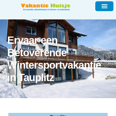
Ervaar een
Betoverende
Wintersportvakantie
in Tauplitz