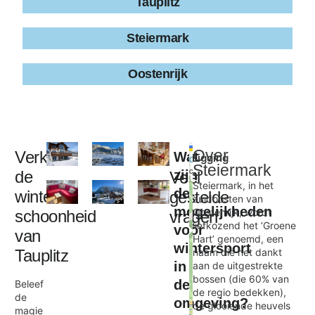
Tauplitz
Steiermark
Oostenrijk
Leaflet
|
©
Over
Verken
Wat
Ligging
+
OpenStreetMap
Steiermark
contributors
de
zijn
Veel
−
Steiermark, in het
de
winterse
gestelde
zuidoosten van
mogelijkheden
Oostenrijk, wordt
schoonheid
vragen
Landhaus Alpenblick Tauplitz
liefkozend het ‘Groene
voor
×
van
Hart’ genoemd, een
wintersport
Tauplitz
naam die het dankt
in
aan de uitgestrekte
bossen (die 60% van
de
Beleef
de regio bedekken),
de
omgeving?
de glooiende heuvels
magie