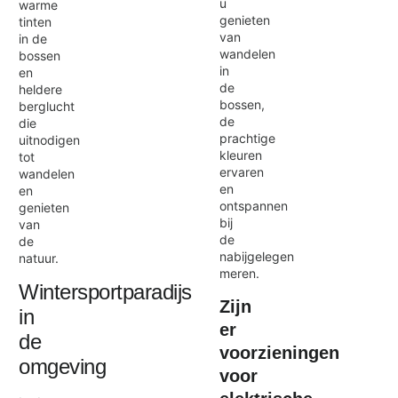
u
warme
genieten
tinten
van
in de
wandelen
bossen
in
en
de
heldere
bossen,
berglucht
de
die
prachtige
uitnodigen
kleuren
tot
ervaren
wandelen
en
en
ontspannen
genieten
bij
van
de
de
nabijgelegen
natuur.
meren.
Wintersportparadijs
Zijn
in
er
de
voorzieningen
omgeving
voor