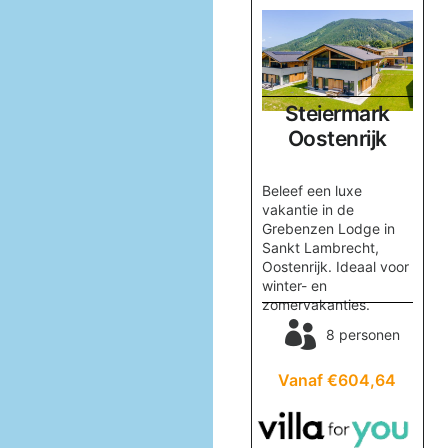
Salzburgerland
Steiermark
k
Oostenrijk
Oostenrijk
Boek Huis Sonnberg in
Beleef een luxe
r,
Maria Alm voor een
vakantie in de
onvergetelijke
Grebenzen Lodge in
vakantie met familie of
Sankt Lambrecht,
n,
vrienden. Geniet van
Oostenrijk. Ideaal voor
skiplezier en
winter- en
ontspanning in de
zomervakanties.
sauna!
nen
8 personen
8 personen
83
Vanaf €604,64
Vanaf €868,12