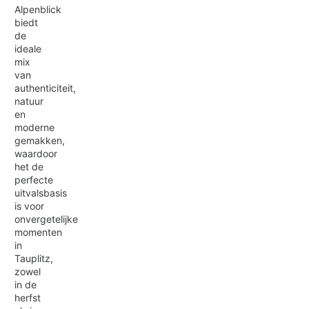
Alpenblick
biedt
de
ideale
mix
van
authenticiteit,
natuur
en
moderne
gemakken,
waardoor
het de
perfecte
uitvalsbasis
is voor
onvergetelijke
momenten
in
Tauplitz,
zowel
in de
herfst