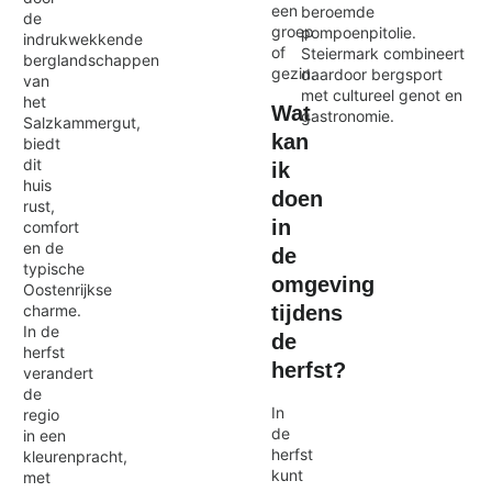
een
beroemde
de
groep
pompoenpitolie.
indrukwekkende
of
Steiermark combineert
berglandschappen
gezin.
daardoor bergsport
van
met cultureel genot en
het
Wat
gastronomie.
Salzkammergut,
kan
biedt
dit
ik
huis
doen
rust,
in
comfort
en de
de
typische
omgeving
Oostenrijkse
tijdens
charme.
In de
de
herfst
herfst?
verandert
de
In
regio
de
in een
herfst
kleurenpracht,
kunt
met