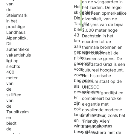
en de wijngaarden in
van
Het
het zuiden. De regio
de
skigebied
biedt een opmerkelijke
Steiermark
Die
diversiteit, van de
in het
Tauplitz
gletsjers van de bijna
prachtige
biedt
3.000 meter hoge
Landhaus
Exit map
43
Dachstein in het
Alpenblick.
km
noorden tot de
Dit
aan
thermale bronnen en
authentieke
geprepareerde
wijnroutes nabij de
vakantiehuis
pistes,
Sloveense grens. De
ligt op
geschikt
hoofdstad Graz is een
slechts
voor
cultureel hoogtepunt.
400
zowel
Het historische
meter
beginners
centrum staat op de
van
als
UNESCO
de
gevorderden.
Werelderfgoedlijst en
skiliften
Er
combineert barokke
van
zijn
elegantie met
de
ook
opvallende moderne
Tauplitzalm
langlaufloipes
architectuur, zoals het
en
en
‘Friendly Alien’
biedt
winterwandelroutes
Kunsthaus. De
de
beschikbaar.
Schlossberg met de