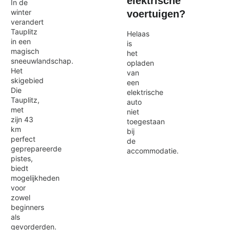
elektrische
In de
winter
voertuigen?
verandert
Tauplitz
Helaas
in een
is
magisch
het
sneeuwlandschap.
opladen
Het
van
skigebied
een
Die
elektrische
Tauplitz,
auto
met
niet
zijn 43
toegestaan
km
bij
perfect
de
geprepareerde
accommodatie.
pistes,
biedt
mogelijkheden
voor
zowel
beginners
als
gevorderden.