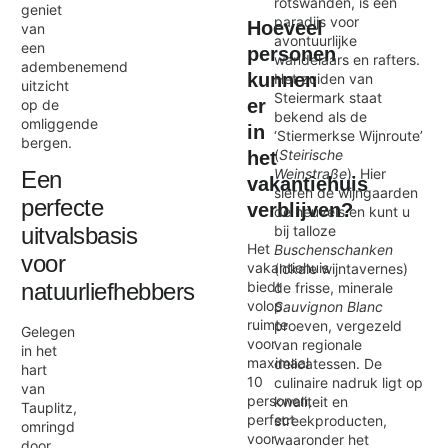
rotswanden, is een
geniet
paradijs voor
Hoeveel
van
avontuurlijke
een
personen
wandelaars en rafters.
adembenemend
kunnen
Het zuiden van
uitzicht
Steiermark staat
er
op de
bekend als de
omliggende
in
‘Stiermerkse Wijnroute’
bergen.
(
Steirische
het
Weinstraße
). Hier
Een
vakantiehuis
sieren de wijngaarden
perfecte
verblijven?
de heuvels en kunt u
bij talloze
uitvalsbasis
Het
Buschenschanken
voor
vakantiehuis
(lokale wijntavernes)
biedt
natuurliefhebbers
de frisse, minerale
volop
Sauvignon Blanc
ruimte
proeven, vergezeld
Gelegen
voor
van regionale
in het
maximaal
delicatessen. De
hart
10
culinaire nadruk ligt op
van
personen,
kwaliteit en
Tauplitz,
perfect
streekproducten,
omringd
voor
waaronder het
door