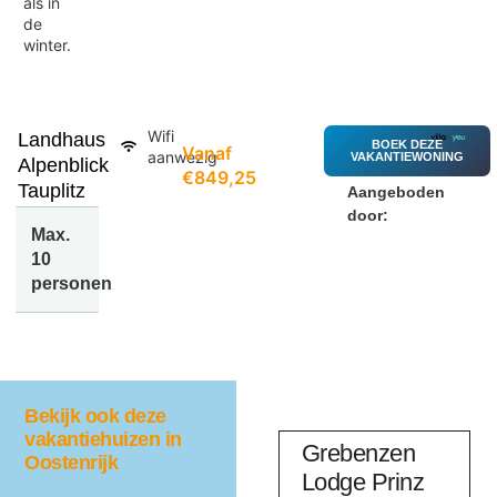
als in
de
winter.
Wifi
Landhaus
BOEK DEZE
Vanaf
aanwezig
VAKANTIEWONING
Alpenblick
€849,25
Tauplitz
Aangeboden
door:
Max.
10
personen
Bekijk ook deze
vakantiehuizen in
aus
Haus
Grebenzen
Oostenrijk
Sonnberg
Lodge Prinz