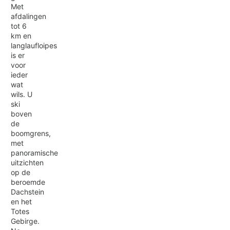
Met
afdalingen
tot 6
km en
langlaufloipes
is er
voor
ieder
wat
wils. U
ski
boven
de
boomgrens,
met
panoramische
uitzichten
op de
beroemde
Dachstein
en het
Totes
Gebirge.