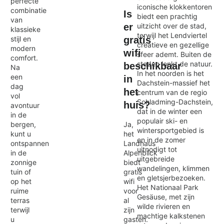
perfecte
iconische klokkentoren
combinatie
Is
biedt een prachtig
van
uitzicht over de stad,
er
klassieke
terwijl het Lendviertel
stijl en
gratis
creatieve en gezellige
modern
wifi
sfeer ademt. Buiten de
comfort.
steden lonkt de natuur.
beschikbaar
Na
In het noorden is het
een
in
Dachstein-massief het
dag
het
centrum van de regio
vol
Schladming-Dachstein,
huis?
avontuur
dat in de winter een
in de
populair ski- en
bergen,
Ja,
wintersportgebied is
kunt u
het
en in de zomer
ontspannen
Landhaus
uitnodigt tot
in de
Alpenblick
uitgebreide
zonnige
biedt
wandelingen, klimmen
tuin of
gratis
en gletsjerbezoeken.
op het
wifi
Het Nationaal Park
ruime
voor
Gesäuse, met zijn
terras
al
wilde rivieren en
terwijl
zijn
machtige kalkstenen
u
gasten.