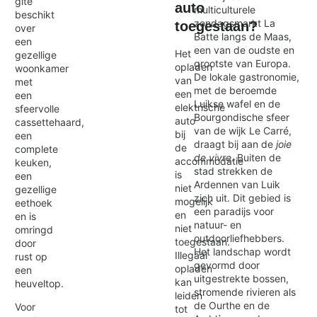
gite
auto
multiculturele
beschikt
zondagsmarkt La
toegestaan?
over
Batte langs de Maas,
een
een van de oudste en
Het
gezellige
grootste van Europa.
opladen
woonkamer
De lokale gastronomie,
van
met
met de beroemde
een
een
Luikse wafel en de
elektrische
sfeervolle
Bourgondische sfeer
auto
cassettehaard,
van de wijk Le Carré,
bij
een
draagt bij aan de
joie
de
complete
de vivre
. Buiten de
accommodatie
keuken,
stad strekken de
is
een
Ardennen van Luik
niet
gezellige
zich uit. Dit gebied is
mogelijk
eethoek
een paradijs voor
en
en is
natuur- en
niet
omringd
outdoorliefhebbers.
toegestaan.
door
Het landschap wordt
Illegaal
rust op
gevormd door
opladen
een
uitgestrekte bossen,
kan
heuveltop.
stromende rivieren als
leiden
de Ourthe en de
Voor
tot