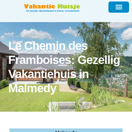
Le Chemin des
Framboises: Gezellig
Vakantiehuis in
Malmedy