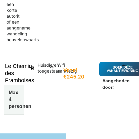
een
korte
autorit
of een
aangename
wandeling
heuvelopwaarts.
Huisdieren
Wifi
Le Chemin
BOEK DEZE
Vanaf
toegestaan
aanwezig
VAKANTIEWONING
des
€245,20
Framboises
Aangeboden
door:
Max.
4
personen