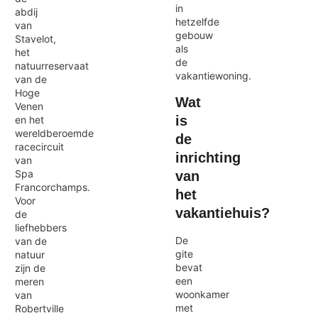
in
abdij
hetzelfde
van
gebouw
Stavelot,
als
het
de
natuurreservaat
vakantiewoning.
van de
Hoge
Wat
Venen
is
en het
wereldberoemde
de
racecircuit
inrichting
van
Spa
van
Francorchamps.
het
Voor
vakantiehuis?
de
liefhebbers
De
van de
gite
natuur
bevat
zijn de
een
meren
woonkamer
van
met
Robertville