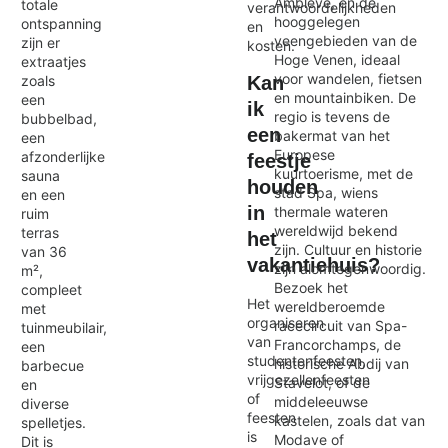
Amblève, en de
totale
verantwoordelijkheden
hooggelegen
ontspanning
en
veengebieden van de
zijn er
kosten.
Hoge Venen, ideaal
extraatjes
voor wandelen, fietsen
Kan
zoals
en mountainbiken. De
een
ik
regio is tevens de
bubbelbad,
een
bakermat van het
een
Europese
afzonderlijke
feestje
kuurtoerisme, met de
sauna
houden
stad Spa, wiens
en een
in
thermale wateren
ruim
wereldwijd bekend
terras
het
zijn. Cultuur en historie
van 36
vakantiehuis?
zijn alomtegenwoordig.
m²,
Bezoek het
compleet
Het
wereldberoemde
met
organiseren
racecircuit van Spa-
tuinmeubilair,
van
Francorchamps, de
een
studentenfeesten,
historische Abdij van
barbecue
vrijgezellenfeesten
Stavelot, of de
en
of
middeleeuwse
diverse
feesten
kastelen, zoals dat van
spelletjes.
is
Modave of
Dit is