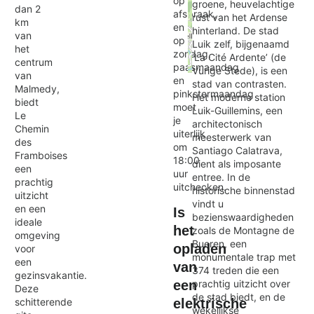
op
groene, heuvelachtige
dan 2
afspraak,
rust van het Ardense
km
en
hinterland. De stad
van
op
Luik zelf, bijgenaamd
het
zondag,
‘La Cité Ardente’ (de
centrum
paasmaandag
Vurige Stede), is een
van
Exit map
en
stad van contrasten.
Malmedy,
pinkstermaandag
Het moderne station
biedt
moet
Luik-Guillemins, een
Le
je
architectonisch
Chemin
uiterlijk
meesterwerk van
des
om
Santiago Calatrava,
Framboises
18:00
dient als imposante
een
uur
entree. In de
prachtig
uitchecken.
historische binnenstad
uitzicht
vindt u
en een
Is
bezienswaardigheden
ideale
het
zoals de Montagne de
omgeving
Bueren, een
opladen
voor
monumentale trap met
een
van
374 treden die een
gezinsvakantie.
prachtig uitzicht over
een
Deze
de stad biedt, en de
schitterende
elektrische
wekelijkse