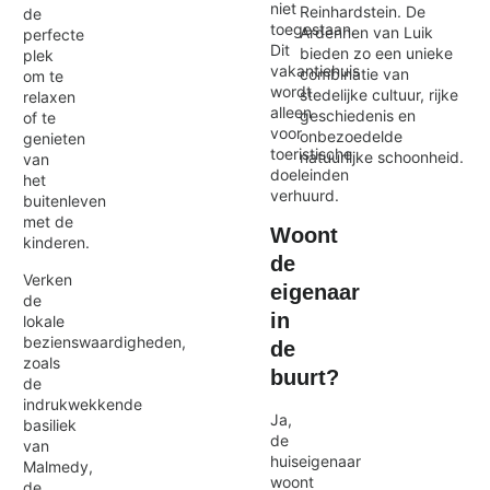
niet
Reinhardstein. De
de
toegestaan.
Ardennen van Luik
perfecte
Dit
bieden zo een unieke
plek
vakantiehuis
combinatie van
om te
wordt
stedelijke cultuur, rijke
relaxen
alleen
geschiedenis en
of te
voor
onbezoedelde
genieten
toeristische
natuurlijke schoonheid.
van
doeleinden
het
verhuurd.
buitenleven
met de
Woont
kinderen.
de
Verken
eigenaar
de
in
lokale
bezienswaardigheden,
de
zoals
buurt?
de
indrukwekkende
Ja,
basiliek
de
van
huiseigenaar
Malmedy,
woont
de