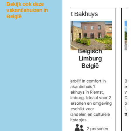
Bekijk ook deze
vakantiehuizen in
z
t Bakhuys
Bois Joli
België
Belgisch
Ardennen,
Limburg
Luxemburg
België
België
tige
Verblijf in comfort in
Bois Joli is een
vakantiehuis ’t
ecovriendelijk
ol
Bakhuys in Riemst,
vakantiehuis in
.
Limburg. Ideaal voor 2
Durbuy, ideaal voor 6
personen en omgeving
personen. Geniet van
 je.
geschikt voor
luxe en natuur in de
wandelen en culturele
Belgische Ardennen.
en
uitstapjes.
6 personen
2 personen
67