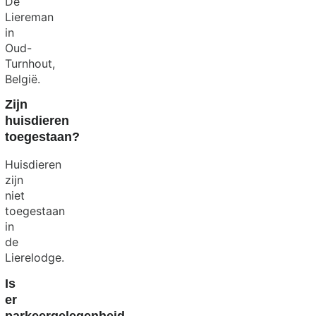
De
Liereman
in
Oud-
Turnhout,
België.
Zijn
huisdieren
toegestaan?
Huisdieren
zijn
niet
toegestaan
in
de
Lierelodge.
Is
er
parkeergelegenheid