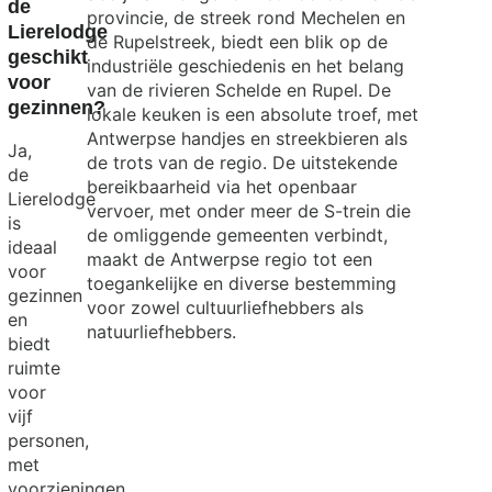
de
provincie, de streek rond Mechelen en
Lierelodge
de Rupelstreek, biedt een blik op de
geschikt
industriële geschiedenis en het belang
voor
van de rivieren Schelde en Rupel. De
gezinnen?
lokale keuken is een absolute troef, met
Antwerpse handjes en streekbieren als
Ja,
de trots van de regio. De uitstekende
de
bereikbaarheid via het openbaar
Lierelodge
vervoer, met onder meer de S-trein die
is
de omliggende gemeenten verbindt,
ideaal
maakt de Antwerpse regio tot een
voor
toegankelijke en diverse bestemming
gezinnen
voor zowel cultuurliefhebbers als
en
natuurliefhebbers.
biedt
ruimte
voor
vijf
personen,
met
voorzieningen