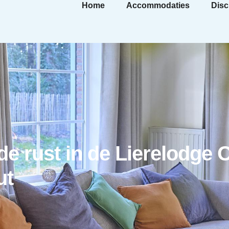
Home
Accommodaties
Disc
de rust in de Lierelodge 
ut