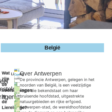
België
Leaflet
|
©
Over
Antwerpen
Wat
Ligging
+
OpenStreetMap
zijn
contributors
De provincie Antwerpen, gelegen in het
eel
−
de
noorden van België, is een veelzijdige
estelde
voorzieningen
regio die bekendstaat om haar
ragen
Lierelodge
in
bruisende hoofdstad, uitgestrekte
×
natuurgebieden en rijke erfgoed.
de
Antwerpen-stad, de wereldhoofdstad
Lierelodge?