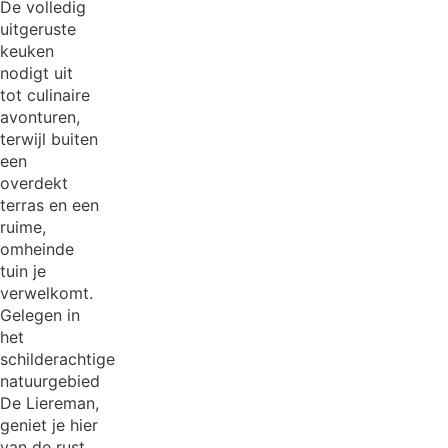
De volledig
uitgeruste
keuken
nodigt uit
tot culinaire
avonturen,
terwijl buiten
een
overdekt
terras en een
ruime,
omheinde
tuin je
verwelkomt.
Gelegen in
het
schilderachtige
natuurgebied
De Liereman,
geniet je hier
van de rust,