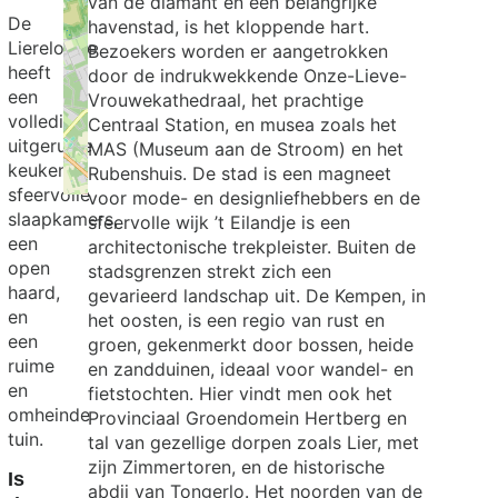
van de diamant en een belangrijke
De
havenstad, is het kloppende hart.
Lierelodge
Bezoekers worden er aangetrokken
heeft
door de indrukwekkende Onze-Lieve-
een
Vrouwekathedraal, het prachtige
volledig
Centraal Station, en musea zoals het
uitgeruste
MAS (Museum aan de Stroom) en het
keuken,
Rubenshuis. De stad is een magneet
sfeervolle
voor mode- en designliefhebbers en de
Exit map
slaapkamers,
sfeervolle wijk ’t Eilandje is een
een
architectonische trekpleister. Buiten de
open
stadsgrenzen strekt zich een
haard,
gevarieerd landschap uit. De Kempen, in
en
het oosten, is een regio van rust en
een
groen, gekenmerkt door bossen, heide
ruime
en zandduinen, ideaal voor wandel- en
en
fietstochten. Hier vindt men ook het
omheinde
Provinciaal Groendomein Hertberg en
tuin.
tal van gezellige dorpen zoals Lier, met
zijn Zimmertoren, en de historische
Is
abdij van Tongerlo. Het noorden van de