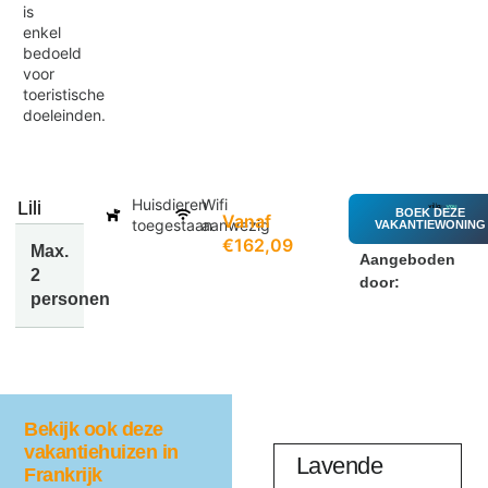
is
enkel
bedoeld
voor
toeristische
doeleinden.
Huisdieren
Wifi
Lili
BOEK DEZE
Vanaf
toegestaan
aanwezig
VAKANTIEWONING
€162,09
Max.
Aangeboden
2
door:
personen
Bekijk ook deze
vakantiehuizen in
Cocotiers
Lavende
Frankrijk