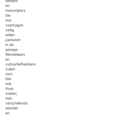
fietsers
en
motorrijders
die
hun
voertuigen
veilig
willen
parkeren
in de
garage.
Wandelaars
en
cultuurliefhebbers
zullen
zich
hier
ook
thuis
voelen,
met
verschillende
wandel-
en