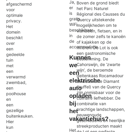
Ja,
Boven de grond biedt
afgeschermd
er
het Parc Naturel
voor
is
Régional des Causses du
optimale
gratis
Quercy uitstekende
privacy.
WiFi
mogelijkheden om te
Het
beschikbaar
wandelen, fietsen, en in
domein
in
de zomer zelfs te kanoën
beschikt
de
of kajakken op de
over
accommodatie.
rivieren. De Lot is ook
een
een gastronomische
gedeelde
Kunnen
bestemming. De
tuin
Cahorswijn, de ‘zwarte
we
met
wijn’, de beroemde
een
een
geitenkaas Rocamadour
verwarmd
elektrische
en de Zwarte Diamant
zwembad,
(truffel) van de Quercy
auto
een
zijn onmisbaar voor de
poolhouse
opladen
culinaire liefhebber. De
en
bij
combinatie van
een
prachtige landschappen,
het
gezellige
eeuwenoude
buitenkeuken.
vakantiehuis?
geschiedenis en heerlijke
Hier
streekproducten maakt
kun
Het
de Lot een perfecte