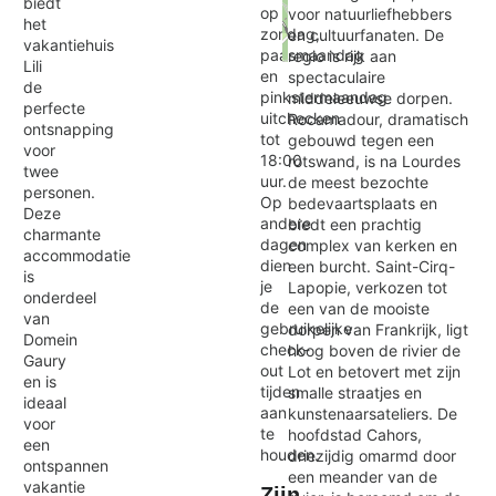
biedt
op
voor natuurliefhebbers
het
zondag,
en cultuurfanaten. De
vakantiehuis
paasmaandag
regio is rijk aan
Lili
Exit map
en
spectaculaire
de
pinkstermaandag
middeleeuwse dorpen.
perfecte
uitchecken
Rocamadour, dramatisch
ontsnapping
tot
gebouwd tegen een
voor
18:00
rotswand, is na Lourdes
twee
uur.
de meest bezochte
personen.
Op
bedevaartsplaats en
Deze
andere
biedt een prachtig
charmante
dagen
complex van kerken en
accommodatie
dien
een burcht. Saint-Cirq-
is
je
Lapopie, verkozen tot
onderdeel
de
een van de mooiste
van
gebruikelijke
dorpen van Frankrijk, ligt
Domein
check-
hoog boven de rivier de
Gaury
out
Lot en betovert met zijn
en is
tijden
smalle straatjes en
ideaal
aan
kunstenaarsateliers. De
voor
te
hoofdstad Cahors,
een
houden.
driezijdig omarmd door
ontspannen
een meander van de
vakantie
Zijn