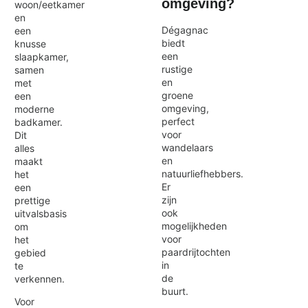
omgeving?
woon/eetkamer
en
Dégagnac
een
biedt
knusse
een
slaapkamer,
rustige
samen
en
met
groene
een
omgeving,
moderne
perfect
badkamer.
voor
Dit
wandelaars
alles
en
maakt
natuurliefhebbers.
het
Er
een
zijn
prettige
ook
uitvalsbasis
mogelijkheden
om
voor
het
paardrijtochten
gebied
in
te
de
verkennen.
buurt.
Voor