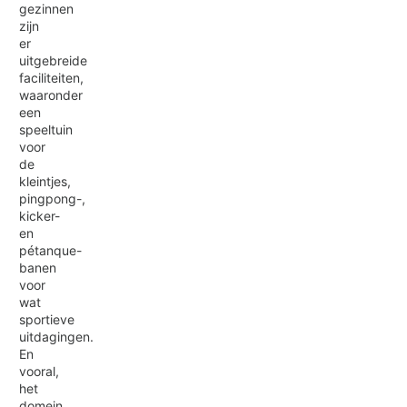
gezinnen
zijn
er
uitgebreide
faciliteiten,
waaronder
een
speeltuin
voor
de
kleintjes,
pingpong-,
kicker-
en
pétanque-
banen
voor
wat
sportieve
uitdagingen.
En
vooral,
het
domein