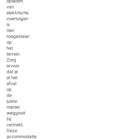
opladen
van
elektrische
voertuigen
is
niet
toegestaan
op
het
terrein.
Zorg
ervoor
dat je
al het
afval
op
de
juiste
manier
weggooit
bij
vertrekt.
Deze
accommodatie