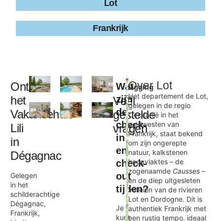
Lot
Frankrijk
Leaflet
|
©
Over
Lot
Ontdek
Wat
Ligging
+
OpenStreetMap
contributors
Het departement de Lot,
het
zijn
Veel
−
gelegen in de regio
de
Vakantiehuis
gestelde
Occitanië in het
check-
zuidwesten van
Lili
vragen
Lili
Frankrijk, staat bekend
in
×
in
om zijn ongerepte
en
natuur, kalkstenen
Dégagnac
hoogvlaktes – de
check-
zogenaamde
Causses
–
out
Gelegen
en de diep uitgesleten
in het
tijden?
valleien van de rivieren
schilderachtige
Lot en Dordogne. Dit is
Dégagnac,
Je
authentiek Frankrijk met
Frankrijk,
kunt
een rustig tempo, ideaal