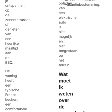
je
opladen
vakantiebestemming.
ontspannen
van
op
een
de
elektrische
zonneterrassen
auto
of
is
genieten
niet
van
mogelijk
een
en
heerlijke
niet
maaltijd
toegestaan
aan
op
de
het
BBQ.
terrein.
De
Wat
woning
moet
heeft
een
ik
typische
weten
Franse
keuken,
over
een
de
comfortabele