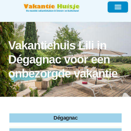
Vakantiehuis Lili in
Dégagnac voor een
onbezorgde vakantie
Dégagnac