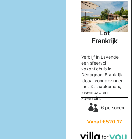
Var
Lot
Frankrijk
Frankrijk
ige
Verblijf in Villa
Verblijf in Lavende,
nes,
Cocotiers, een
een sfeervol
oor
prachtig vakantiehuis
vakantiehuis in
n
in Les Issambres, met
Dégagnac, Frankrijk,
een verwarmd
ideaal voor gezinnen
zwembad en stijlvol
met 3 slaapkamers,
interieur, op 10
zwembad en
en
minuten van het
speeltuin.
strand.
6 personen
67
6 personen
Vanaf €520,17
Vanaf €2.712,53