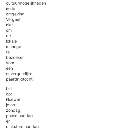
cultuurmogelijkheden
in de
omgeving.
Vergeet
niet
om
de
lokale
manège
te
bezoeken
voor
een
onvergetelijke
paardrijdtocht.
Let
op:
Hoewel
je op
zondag,
paasmaandag
en
pinkstermaandag