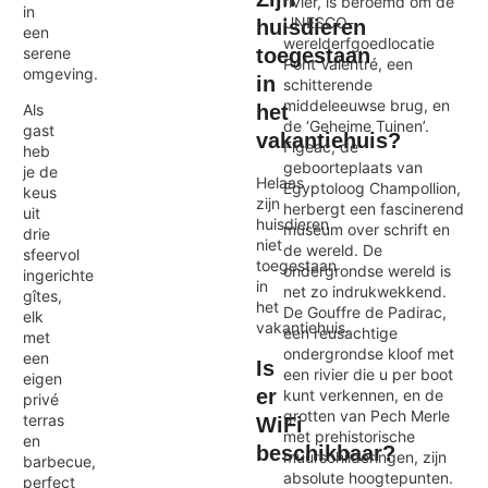
rivier, is beroemd om de
in
UNESCO-
huisdieren
een
werelderfgoedlocatie
serene
toegestaan
Pont Valentré, een
omgeving.
in
schitterende
middeleeuwse brug, en
Als
het
de ‘Geheime Tuinen’.
gast
vakantiehuis?
Figeac, de
heb
geboorteplaats van
je de
Helaas
Egyptoloog Champollion,
keus
zijn
herbergt een fascinerend
uit
huisdieren
museum over schrift en
drie
niet
de wereld. De
sfeervol
toegestaan
ondergrondse wereld is
ingerichte
in
net zo indrukwekkend.
gîtes,
het
De Gouffre de Padirac,
elk
vakantiehuis.
een reusachtige
met
ondergrondse kloof met
een
Is
een rivier die u per boot
eigen
er
kunt verkennen, en de
privé
grotten van Pech Merle
terras
WiFi
met prehistorische
en
beschikbaar?
muurschilderingen, zijn
barbecue,
absolute hoogtepunten.
perfect