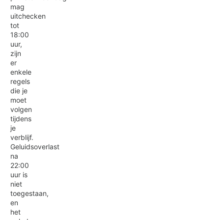
mag
uitchecken
tot
18:00
uur,
zijn
er
enkele
regels
die je
moet
volgen
tijdens
je
verblijf.
Geluidsoverlast
na
22:00
uur is
niet
toegestaan,
en
het