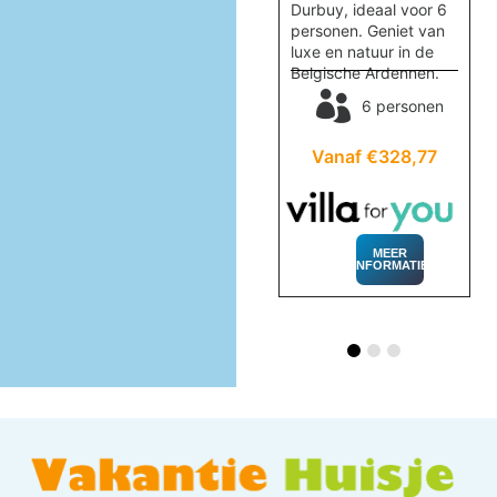
.
Limburg. Ideaal voor 2
Durbuy, ideaal voor 6
personen en omgeving
personen. Geniet van
 je.
geschikt voor
luxe en natuur in de
wandelen en culturele
Belgische Ardennen.
en
uitstapjes.
6 personen
2 personen
67
Vanaf €328,77
Vanaf €162,37
MEER
INFORMATIE
MEER
INFORMATIE