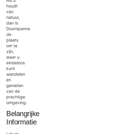
Als u
houdt
van
natuur,
dan is
Doornpanne
de
plaats
om te
zijn,
waar u
eindeloos
kunt
wandelen
en
genieten
van de
prachtige
omgeving.
Belangrijke
Informatie
Let op