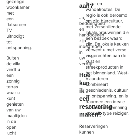
gezellige
fiets- en
aan?
woonkamer
wandelroutes. De
met
regio is ook beroemd
Ja,
een
om zijn biercultuur,
beddengoed
flatscreen
met verschillende
en
TV
lokale brouwerijen die
handdoeken
uitnodigt
een bezoek waard
zijn
tot
zijn. De lokale keuken
inbegrepen
ontspanning.
verwent u met verse
in
visgerechten aan de
Buiten
uw
kust en
de villa
verblijf.
streekproducten in
vindt u
het binnenland. West-
Hoe
een
Vlaanderen
zonnig
kan
combineert
terras
ik
geschiedenis, cultuur
waar u
en ontspanning, en is
een
kunt
daarmee een ideale
genieten
reservering
vakantiebestemming
van uw
voor elk type reiziger.
maken?
maaltijden
in de
Reserveringen
open
kunnen
lucht