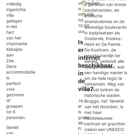
uitchecken
volledig
u genieten van brede
is
ingerichte
zandstranden, de
mogelijk
villa
iconische
Exit map
tot
gelegen
strandcabines en de
10:00
in het
levendige boulevards
uur.
hart
in badplaatsen als
van het
Oostende, Knokke-
Is
charmante
Heist en De Panne.
Koksijde
er
De Kusttram, de
aan
langste tramlijn ter
internet
Zee.
wereld, verbindt alle
beschikbaar
Deze
kustgemeenten, wat
accommodatie
een handige manier is
in
is
om de hele regio te
de
perfect
verkennen. Weg van
villa?
voor
de kust lonken de
gezinnen
historische steden.
of
Ja,
Brugge, het ‘Venetië
groepen
er
van het Noorden’, is
tot 6
is
met haar
personen.
gratis
middeleeuwse
Wi-
centrum en grachten
Geniet
Fi
(reien) een UNESCO
van