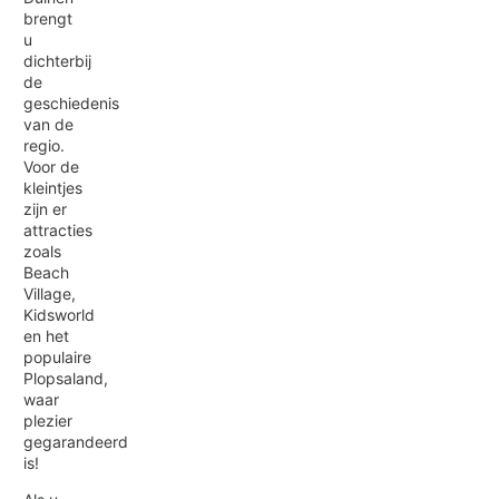
brengt
u
dichterbij
de
geschiedenis
van de
regio.
Voor de
kleintjes
zijn er
attracties
zoals
Beach
Village,
Kidsworld
en het
populaire
Plopsaland,
waar
plezier
gegarandeerd
is!