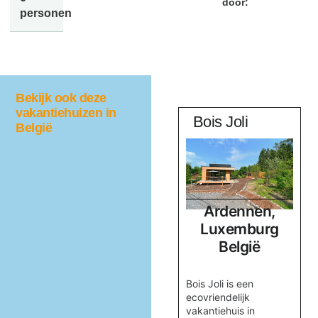
door:
personen
Bekijk ook deze
vakantiehuizen in
z
t Bakhuys
Bois Joli
België
Belgisch
Ardennen,
Limburg
Luxemburg
België
België
tige
Verblijf in comfort in
Bois Joli is een
vakantiehuis ’t
ecovriendelijk
ol
Bakhuys in Riemst,
vakantiehuis in