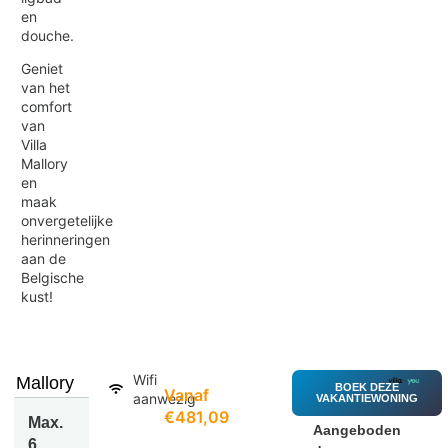
en
douche.
Geniet
van het
comfort
van
Villa
Mallory
en
maak
onvergetelijke
herinneringen
aan de
Belgische
kust!
Wifi
Mallory
BOEK DEZE
Vanaf
aanwezig
VAKANTIEWONING
€481,09
Max.
Aangeboden
6