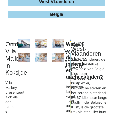
West-Vlaanderen
België
Leaflet
|
©
Over
Ontdek
Wat
Ligging
+
OpenStreetMap
West-
contributors
Villa
zijn
Veel
−
Vlaanderen
de
Mallory
gestelde
West-Vlaanderen, de
incheck-
meest westelijke
in
vragen
Mallory
provincie van België,
en
×
Koksijde
biedt een
uitchecktijden?
verrassende mix van
Villa
kustplezier,
Inchecken
Mallory
historische steden en
kan
presenteert
het serene hinterland.
vanaf
zich als
De 67 kilometer lange
15:00
een
kustlijn, de ‘Belgische
uur
ruime
Kust’, is de grootste
en
en
trekpleister. Hier kunt