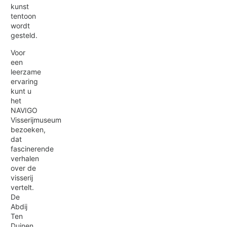
kunst
tentoon
wordt
gesteld.
Voor
een
leerzame
ervaring
kunt u
het
NAVIGO
Visserijmuseum
bezoeken,
dat
fascinerende
verhalen
over de
visserij
vertelt.
De
Abdij
Ten
Duinen