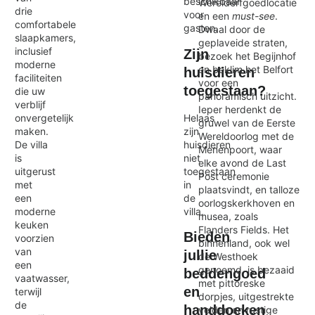
beschikbaar
Werelderfgoedlocatie
drie
voor
en een
must-see
.
comfortabele
gasten.
Dwaal door de
slaapkamers,
geplaveide straten,
inclusief
Zijn
bezoek het Begijnhof
moderne
en beklim het Belfort
huisdieren
faciliteiten
voor een
toegestaan?
die uw
panoramisch uitzicht.
verblijf
Ieper herdenkt de
Helaas
onvergetelijk
gruwel van de Eerste
zijn
maken.
Wereldoorlog met de
huisdieren
De villa
Menenpoort, waar
niet
is
elke avond de Last
toegestaan
uitgerust
Post ceremonie
in
met
plaatsvindt, en talloze
de
een
oorlogskerkhoven en
villa.
moderne
musea, zoals
keuken
Flanders Fields. Het
Bieden
voorzien
binnenland, ook wel
van
jullie
de Westhoek
een
genoemd, is bezaaid
beddengoed
vaatwasser,
met pittoreske
en
terwijl
dorpjes, uitgestrekte
de
handdoeken
velden en rustige