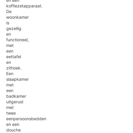
en een
koffiezetapparaat.
De
woonkamer
is
gezellig
en
functioneel,
met
een
eettafel
en
zithoek.
Een
slaapkamer
met
een
badkamer
uitgerust
met
twee
eenpersoonsbedden
en een
douche