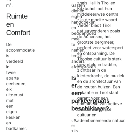
zoals Hall in Tirol en
m².
Gasten
Kitzbühel met hun
dienen
middeleeuwse centra
Ruimte
eigen
zijn de moeite waard.
handdoeken
en
Verder biedt Tirol
en
natuurwonderen zoals
Comfort
beddengoed
de Achensee, het
mee
grootste bergmeer,
te
De
perfect voor watersport
nemen,
accommodatie
en ontspanning. De
tenzij
is
Tiroolse cultuur is sterk
anders
verdeeld
geworteld in traditie,
afgesproken.
in
zichtbaar in de
twee
klederdracht, de muziek
Is
aparte
en de architectuur van
eenheden,
er
de houten huizen. Een
elk
een
vakantie in Tirol staat
uitgerust
garant voor een
parkeerplaats
met
combinatie van actieve
een
beschikbaar?
ontspanning, rijke
eigen
cultuur en
keuken
Ja,
adembenemende natuur.
en
er
badkamer.
zijn