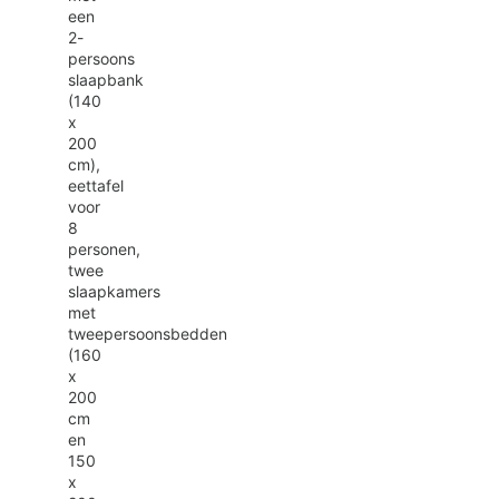
een
2-
persoons
slaapbank
(140
x
200
cm),
eettafel
voor
8
personen,
twee
slaapkamers
met
tweepersoonsbedden
(160
x
200
cm
en
150
x