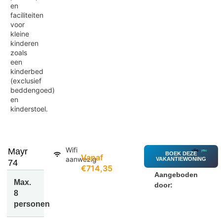
en
faciliteiten
voor
kleine
kinderen
zoals
een
kinderbed
(exclusief
beddengoed)
en
kinderstoel.
Wifi
Mayr
BOEK DEZE
Vanaf
aanwezig
VAKANTIEWONING
74
€714,35
Aangeboden
Max.
door:
8
personen