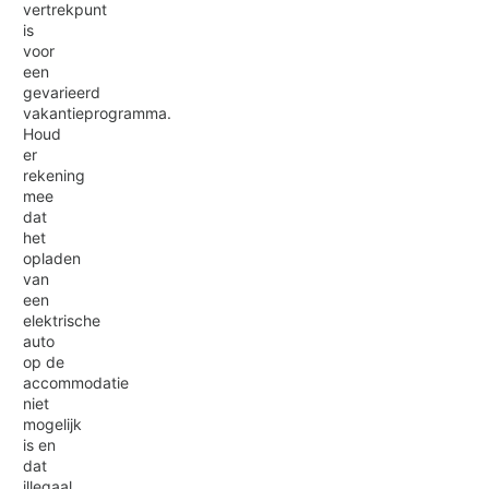
vertrekpunt
is
voor
een
gevarieerd
vakantieprogramma.
Houd
er
rekening
mee
dat
het
opladen
van
een
elektrische
auto
op de
accommodatie
niet
mogelijk
is en
dat
illegaal