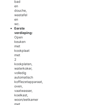
bad
en
douche,
wastafel
en
wc.
Eerste
verdieping:
Open
keuken
met
kookplaat
met
2
kookplaten,
waterkoker,
volledig
automatisch
koffiezetapparaat,
oven,
vaatwasser,
koelkast,
woon/eetkamer
met