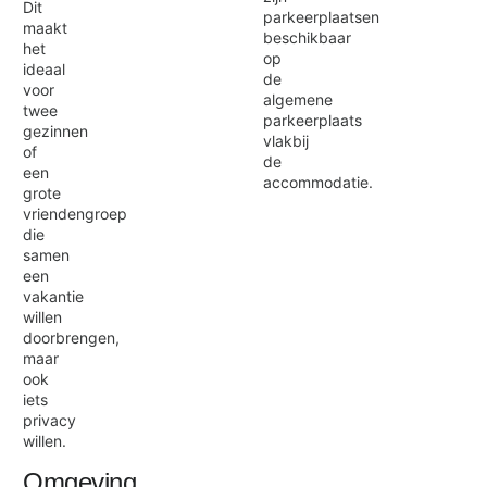
Dit
parkeerplaatsen
maakt
beschikbaar
het
op
ideaal
de
voor
algemene
twee
parkeerplaats
gezinnen
vlakbij
of
de
een
accommodatie.
grote
vriendengroep
die
samen
een
vakantie
willen
doorbrengen,
maar
ook
iets
privacy
willen.
Omgeving