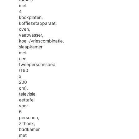
met
4
kookplaten,
koffiezetapparaat,
oven,
vaatwasser,
koel-/vriescombinatie,
slaapkamer
met
een
tweepersoonsbed
(160
x
200
cm),
televisie,
eettafel
voor
6
personen,
zithoek,
badkamer
met