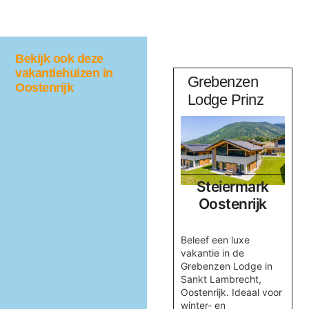
Bekijk ook deze
vakantiehuizen in
aus
Haus
Grebenzen
Oostenrijk
Sonnberg
Lodge Prinz
Salzburgerland
Steiermark
k
Oostenrijk
Oostenrijk
Boek Huis Sonnberg in
Beleef een luxe
r,
Maria Alm voor een
vakantie in de
onvergetelijke
Grebenzen Lodge in
vakantie met familie of
Sankt Lambrecht,
n,
vrienden. Geniet van
Oostenrijk. Ideaal voor
skiplezier en
winter- en