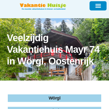
Veelzijdig
Vakantiehuis Mayr 74
in Wörgl, Oostenrijk
Wörgl