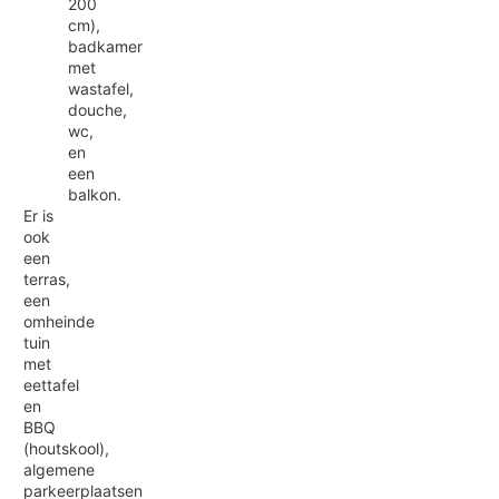
200
cm),
badkamer
met
wastafel,
douche,
wc,
en
een
balkon.
Er is
ook
een
terras,
een
omheinde
tuin
met
eettafel
en
BBQ
(houtskool),
algemene
parkeerplaatsen