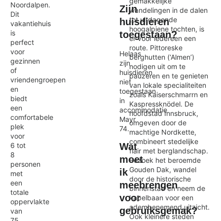
gemakkelijke
Noordalpen.
Zijn
wandelingen in de dalen
Dit
tot uitdagende
huisdieren
vakantiehuis
hoogalpiene tochten, is
is
toegestaan?
er voor iedereen een
perfect
route. Pittoreske
voor
Helaas
berghutten (‘Almen’)
gezinnen
zijn
nodigen uit om te
of
huisdieren
pauzeren en te genieten
vriendengroepen
niet
van lokale specialiteiten
en
toegestaan
zoals Kaiserschmarrn en
biedt
in
Kaspressknödel. De
een
accommodatie
hoofdstad Innsbruck,
comfortabele
Mayr
omgeven door de
plek
74.
machtige Nordkette,
voor
combineert stedelijke
6 tot
Wat
flair met berglandschap.
8
moet
Bezoek het beroemde
personen
Gouden Dak, wandel
ik
met
door de historische
een
meebrengen
binnenstad en neem de
totale
voor
kabelbaan voor een
oppervlakte
adembenemend uitzicht.
gebruiksgemak?
van
Ook kleinere steden
75