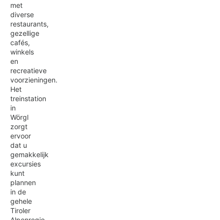
met
diverse
restaurants,
gezellige
cafés,
winkels
en
recreatieve
voorzieningen.
Het
treinstation
in
Wörgl
zorgt
ervoor
dat u
gemakkelijk
excursies
kunt
plannen
in de
gehele
Tiroler
Alpenregio,