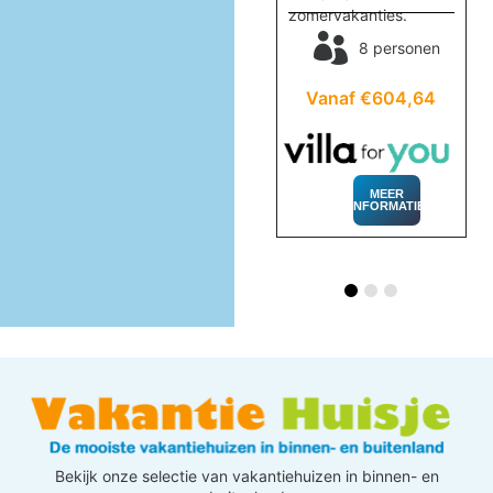
ontspanning in de
zomervakanties.
sauna!
nen
8 personen
8 personen
83
Vanaf €604,64
Vanaf €868,12
MEER
INFORMATIE
MEER
INFORMATIE
Bekijk onze selectie van vakantiehuizen in binnen- en