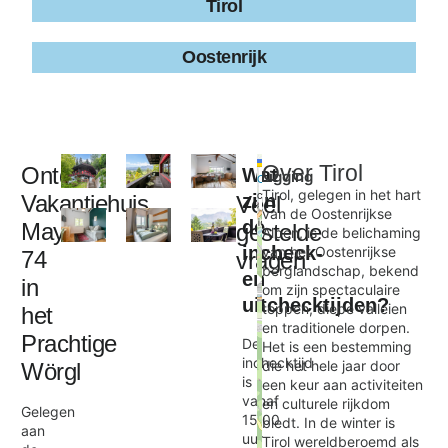
Tirol
Oostenrijk
Leaflet
|
©
Over
Tirol
Ontdek
Wat
Ligging
+
OpenStreetMap
contributors
Tirol, gelegen in het hart
Vakantiehuis
zijn
Veel
−
van de Oostenrijkse
de
Mayr
gestelde
Alpen, is de belichaming
incheck-
van het Oostenrijkse
74
vragen
Mayr 74
berglandschap, bekend
en
×
in
om zijn spectaculaire
uitchecktijden?
toppen, diepe valleien
het
en traditionele dorpen.
Prachtige
De
Het is een bestemming
inchecktijd
die het hele jaar door
Wörgl
is
een keur aan activiteiten
vanaf
en culturele rijkdom
Gelegen
15:00
biedt. In de winter is
aan
uur
Tirol wereldberoemd als