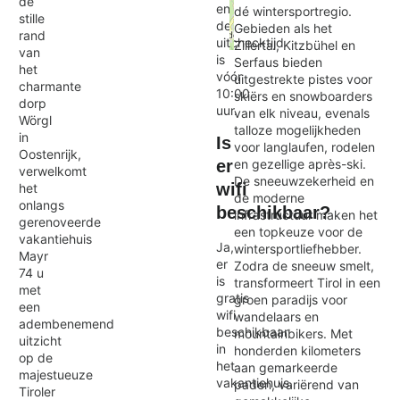
de
en
dé wintersportregio.
stille
de
Gebieden als het
rand
uitchecktijd
Zillertal, Kitzbühel en
van
Exit map
is
Serfaus bieden
het
vóór
uitgestrekte pistes voor
charmante
10:00
skiërs en snowboarders
dorp
uur.
van elk niveau, evenals
Wörgl
talloze mogelijkheden
in
Is
voor langlaufen, rodelen
Oostenrijk,
en gezellige après-ski.
er
verwelkomt
De sneeuwzekerheid en
wifi
het
de moderne
onlangs
beschikbaar?
infrastructuur maken het
gerenoveerde
een topkeuze voor de
vakantiehuis
Ja,
wintersportliefhebber.
Mayr
er
Zodra de sneeuw smelt,
74 u
is
transformeert Tirol in een
met
gratis
groen paradijs voor
een
wifi
wandelaars en
adembenemend
beschikbaar
mountainbikers. Met
uitzicht
in
honderden kilometers
op de
het
aan gemarkeerde
majestueuze
vakantiehuis.
paden, variërend van
Tiroler