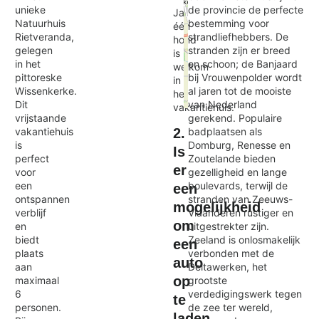
unieke
de provincie de perfecte
Ja,
Natuurhuis
bestemming voor
één
Rietveranda,
strandliefhebbers. De
hond
gelegen
stranden zijn er breed
is
in het
en schoon; de Banjaard
welkom
pittoreske
bij Vrouwenpolder wordt
in
Wissenkerke.
al jaren tot de mooiste
het
Dit
van Nederland
vakantiehuis.
Exit map
vrijstaande
gerekend. Populaire
vakantiehuis
badplaatsen als
2.
is
Domburg, Renesse en
Is
perfect
Zoutelande bieden
er
voor
gezelligheid en lange
een
boulevards, terwijl de
een
ontspannen
stranden van Zeeuws-
mogelijkheid
verblijf
Vlaanderen rustiger en
om
en
uitgestrekter zijn.
biedt
Zeeland is onlosmakelijk
een
plaats
verbonden met de
auto
aan
Deltawerken, het
op
maximaal
grootste
6
verdedigingswerk tegen
te
personen.
de zee ter wereld,
laden