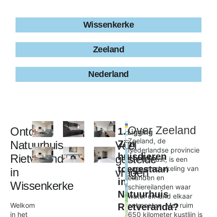
Wissenkerke
Zeeland
Nederland
Leaflet
|
©
Over
Zeeland
Ontdek
1.
Ligging
+
OpenStreetMap
contributors
Zeeland, de
Natuurhuis
Zijn
Veel
−
Nederlandse provincie
huisdieren
Rietveranda
gestelde
aan de kust, is een
toegestaan
aaneenschakeling van
in
vragen
Natuurhuis Rietveranda
eilanden en
in
×
Wissenkerke
schiereilanden waar
Natuurhuis
water en land elkaar
Welkom
ontmoeten. Met ruim
Rietveranda?
in het
650 kilometer kustlijn is