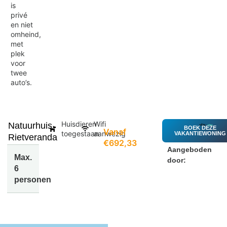
is
privé
en niet
omheind,
met
plek
voor
twee
auto’s.
Huisdieren
Wifi
Natuurhuis
BOEK DEZE
Vanaf
toegestaan
aanwezig
VAKANTIEWONING
Rietveranda
€692,33
Aangeboden
Max.
door:
6
personen