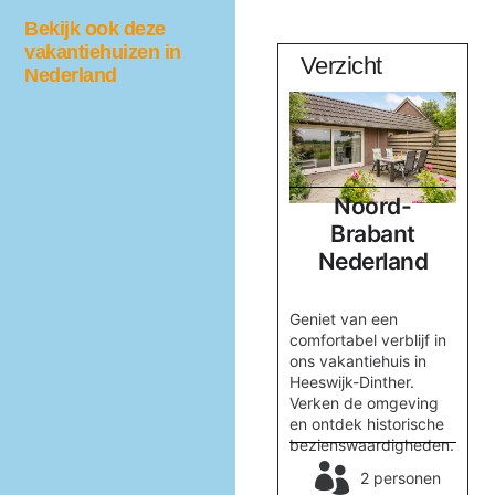
Bekijk ook deze
vakantiehuizen in
Quercus
Verzicht
Nederland
Noord-
Noord-
d
Brabant
Brabant
Nederland
Nederland
ne
en
Verblijf in het prachtige
Geniet van een
.
vakantiewoning
comfortabel verblijf in
,
Quercus, omringd door
ons vakantiehuis in
id
natuur nabij
Heeswijk-Dinther.
Valkenswaard. Geniet
Verken de omgeving
van rust en comfort.
en ontdek historische
en
bezienswaardigheden.
2 personen
2 personen
32