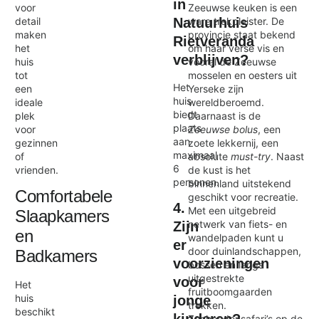
in
voor
Zeeuwse keuken is een
Natuurhuis
detail
ware trekpleister. De
maken
provincie staat bekend
Rietveranda
het
om haar verse vis en
verblijven?
huis
vooral de Zeeuwse
tot
mosselen en oesters uit
Het
een
Yerseke zijn
huis
ideale
wereldberoemd.
biedt
plek
Daarnaast is de
plaats
voor
Zeeuwse bolus
, een
aan
gezinnen
zoete lekkernij, een
maximaal
of
absolute
must-try
. Naast
6
vrienden.
de kust is het
personen.
binnenland uitstekend
Comfortabele
geschikt voor recreatie.
4.
Met een uitgebreid
Slaapkamers
netwerk van fiets- en
Zijn
en
wandelpaden kunt u
er
door duinlandschappen,
Badkamers
voorzieningen
bossen en langs
uitgestrekte
voor
Het
fruitboomgaarden
huis
jonge
trekken.
beschikt
Zeehondensafari’s op de