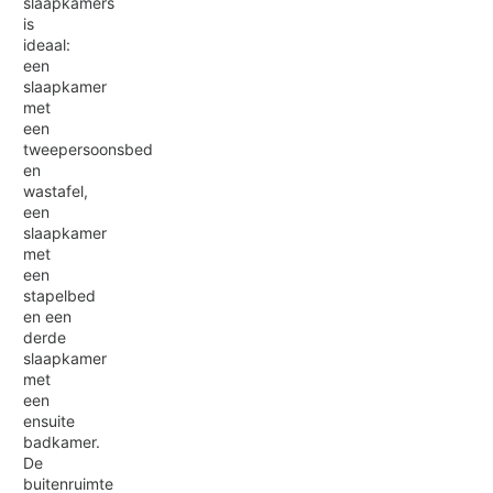
slaapkamers
is
ideaal:
een
slaapkamer
met
een
tweepersoonsbed
en
wastafel,
een
slaapkamer
met
een
stapelbed
en een
derde
slaapkamer
met
een
ensuite
badkamer.
De
buitenruimte