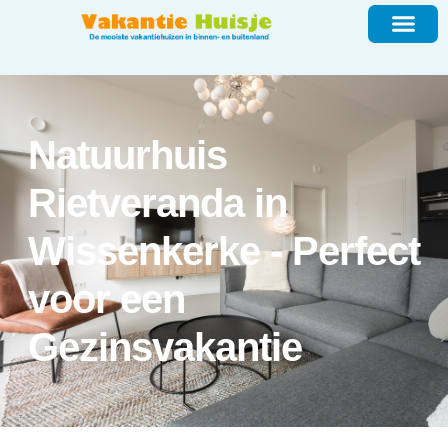
Natuurhuis
Rietveranda in
Wissenkerke - Perfect
voor een
Gezinsvakantie