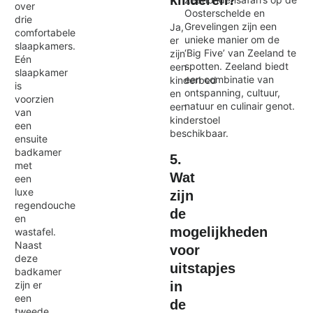
kinderen?
over
Oosterschelde en
drie
Grevelingen zijn een
Ja,
comfortabele
unieke manier om de
er
slaapkamers.
‘Big Five’ van Zeeland te
zijn
Eén
spotten. Zeeland biedt
een
slaapkamer
een combinatie van
kinderbed
is
ontspanning, cultuur,
en
voorzien
natuur en culinair genot.
een
van
kinderstoel
een
beschikbaar.
ensuite
badkamer
5.
met
Wat
een
luxe
zijn
regendouche
de
en
mogelijkheden
wastafel.
Naast
voor
deze
uitstapjes
badkamer
in
zijn er
een
de
tweede