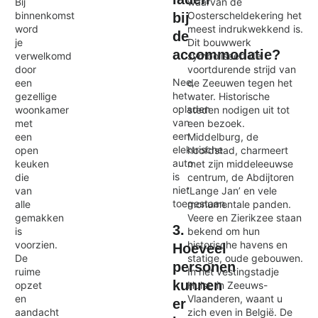
Bij
waarvan de
binnenkomst
Oosterscheldekering het
bij
word
meest indrukwekkend is.
de
je
Dit bouwwerk
accommodatie?
verwelkomd
symboliseert de
door
voortdurende strijd van
Nee,
een
de Zeeuwen tegen het
het
gezellige
water. Historische
opladen
woonkamer
steden nodigen uit tot
van
met
een bezoek.
een
een
Middelburg, de
elektrische
open
hoofdstad, charmeert
auto
keuken
met zijn middeleeuwse
is
die
centrum, de Abdijtoren
niet
van
‘Lange Jan’ en vele
toegestaan.
alle
monumentale panden.
gemakken
Veere en Zierikzee staan
3.
is
bekend om hun
voorzien.
historische havens en
Hoeveel
De
statige, oude gebouwen.
personen
ruime
In het vestingstadje
kunnen
opzet
Hulst, in Zeeuws-
en
Vlaanderen, waant u
er
aandacht
zich even in België. De