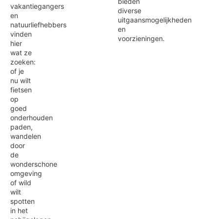
bieden
vakantiegangers
diverse
en
uitgaansmogelijkheden
natuurliefhebbers
en
vinden
voorzieningen.
hier
wat ze
zoeken:
of je
nu wilt
fietsen
op
goed
onderhouden
paden,
wandelen
door
de
wonderschone
omgeving
of wild
wilt
spotten
in het