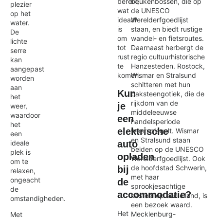
beukenbossen, die op
bereik,
plezier
de UNESCO
wat
op het
Werelderfgoedlijst
ideaal
water.
staan, en biedt rustige
is
De
wandel- en fietsroutes.
om
lichte
Daarnaast herbergt de
tot
serre
regio cultuurhistorische
rust
kan
Hanzesteden. Rostock,
te
aangepast
Wismar en Stralsund
komen.
worden
schitteren met hun
aan
Kun
baksteengotiek, die de
het
rijkdom van de
je
weer,
middeleeuwse
waardoor
een
handelsperiode
het
elektrische
weerspiegelt. Wismar
een
en Stralsund staan
auto
ideale
beiden op de UNESCO
plek is
opladen
Werelderfgoedlijst. Ook
om te
de hoofdstad Schwerin,
bij
relaxen,
met haar
ongeacht
de
sprookjesachtige
de
accommodatie?
kasteel op een eiland, is
omstandigheden.
een bezoek waard.
Het
Mecklenburg-
Met