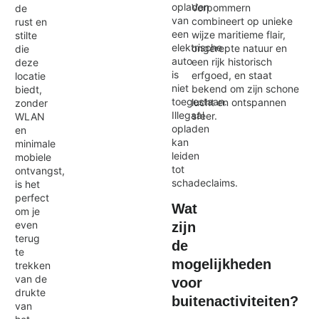
opladen
Vorpommern
de
van
combineert op unieke
rust en
een
wijze maritieme flair,
stilte
elektrische
ongerepte natuur en
die
auto
een rijk historisch
deze
is
erfgoed, en staat
locatie
niet
bekend om zijn schone
biedt,
toegestaan.
lucht en ontspannen
zonder
Illegaal
sfeer.
WLAN
opladen
en
kan
minimale
leiden
mobiele
tot
ontvangst,
schadeclaims.
is het
perfect
Wat
om je
even
zijn
terug
de
te
mogelijkheden
trekken
van de
voor
drukte
buitenactiviteiten?
van