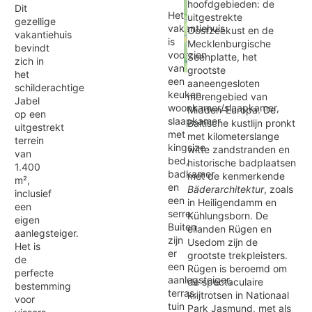
hoofdgebieden: de
Dit
Het
uitgestrekte
gezellige
vakantiehuis
Oostzeekust en de
vakantiehuis
is
Mecklenburgische
bevindt
voorzien
Seenplatte, het
zich in
van
grootste
het
Exit map
een
aaneengesloten
schilderachtige
keuken,
merengebied van
Jabel
woonkamer/slaapkamer,
Midden-Europa. De
op een
slaapkamer
Baltische kustlijn pronkt
uitgestrekt
met
met kilometerslange
terrein
kingsize
witte zandstranden en
van
bed,
historische badplaatsen
1.400
badkamer
met de kenmerkende
m²,
en
Bäderarchitektur
, zoals
inclusief
een
in Heiligendamm en
een
serre.
Kühlungsborn. De
eigen
Buiten
eilanden Rügen en
aanlegsteiger.
zijn
Usedom zijn de
Het is
er
grootste trekpleisters.
de
een
Rügen is beroemd om
perfecte
aanlegsteiger,
de spectaculaire
bestemming
terras,
krijtrotsen in Nationaal
voor
tuin
Park Jasmund, met als