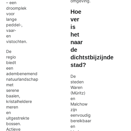
omgeving.
– een
droomplek
Hoe
voor
ver
lange
peddel-,
is
vaar-
het
en
naar
vistochten.
de
De
dichtstbijzijnde
regio
biedt
stad?
een
adembenemend
De
natuurlandschap
steden
met
Waren
serene
(Müritz)
baaien,
en
kristalheldere
Malchow
meren
zijn
en
eenvoudig
uitgestrekte
bereikbaar
bossen.
en
Actieve