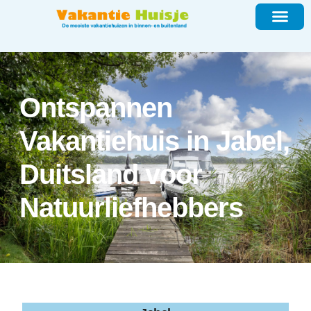
Ontspannen
Vakantiehuis in Jabel,
Duitsland voor
Natuurliefhebbers