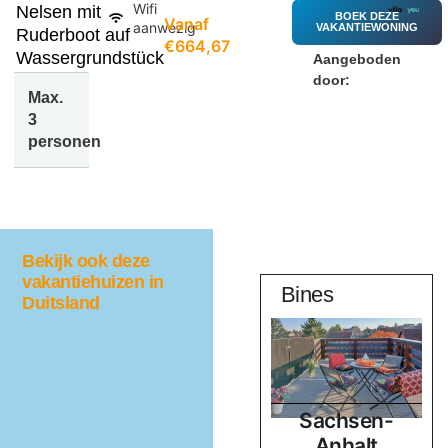
Wifi
Nelsen mit
BOEK DEZE
Vanaf
aanwezig
VAKANTIEWONING
Ruderboot auf
€664,67
Wassergrundstück
Aangeboden
door:
Max.
3
personen
Bekijk ook deze
vakantiehuizen in
Berghof
Bines
Duitsland
g-
Beieren
Sachsen-
rn
Duitsland
Anhalt