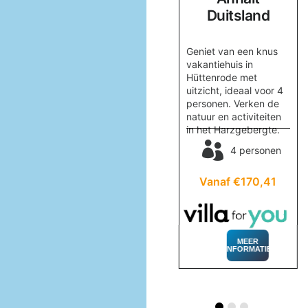
Duitsland
Ontdek het
vakantiehuis Berghof
Geniet van een knus
nabij Viechtach,
n,
vakantiehuis in
geschikt voor 5
t
Hüttenrode met
personen, met diverse
met
uitzicht, ideaal voor 4
activiteiten en
n
personen. Verken de
rustgevende natuur.
natuur en activiteiten
in het Harzgebergte.
5 personen
en
4 personen
Vanaf €359,53
80
Vanaf €170,41
MEER
INFORMATIE
MEER
INFORMATIE