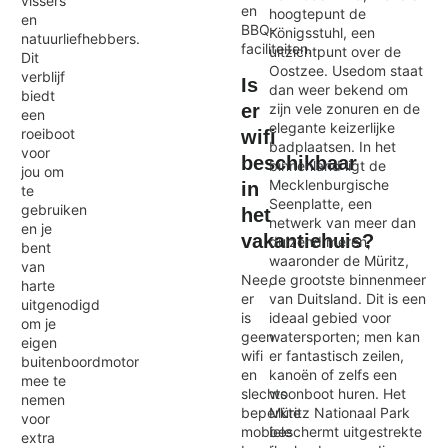
vissers
en
hoogtepunt de
en
BBQ-
Königsstuhl, een
natuurliefhebbers.
faciliteiten.
uitzichtpunt over de
Dit
Oostzee. Usedom staat
verblijf
Is
dan weer bekend om
biedt
zijn vele zonuren en de
er
een
elegante keizerlijke
roeiboot
wifi
badplaatsen. In het
voor
beschikbaar
binnenland ligt de
jou om
Mecklenburgische
in
te
Seenplatte, een
gebruiken
het
netwerk van meer dan
en je
vakantiehuis?
duizend meren,
bent
waaronder de Müritz,
van
de grootste binnenmeer
Nee,
harte
van Duitsland. Dit is een
er
uitgenodigd
ideaal gebied voor
is
om je
watersporten; men kan
geen
eigen
er fantastisch zeilen,
wifi
buitenboordmotor
kanoën of zelfs een
en
mee te
woonboot huren. Het
slechts
nemen
Müritz Nationaal Park
beperkte
voor
beschermt uitgestrekte
mobiele
extra