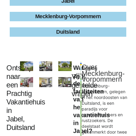
Jabel
Mecklenburg-Vorpommern
Duitsland
Leaflet
|
©
Over
Ontsnap
Wat
Ligging
+
OpenStreetMap
Mecklenburg-
contributors
naar
zijn
Veel
−
Vorpommern
de
een
gestelde
Mecklenburg-
faciliteiten
Vorpommern, gelegen
Prachtig
vragen
Nelsen mit Ruderboot auf Wasse
in het noordoosten van
van
×
Vakantiehuis
Duitsland, is een
het
in
paradijs voor
vakantiehuis
natuurliefhebbers en
Jabel,
rustzoekers. De
in
Duitsland
deelstaat wordt
Jabel?
gekenmerkt door twee