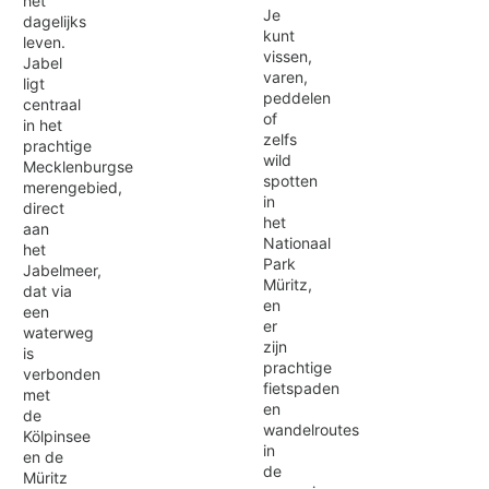
het
Je
dagelijks
kunt
leven.
vissen,
Jabel
varen,
ligt
peddelen
centraal
of
in het
zelfs
prachtige
wild
Mecklenburgse
spotten
merengebied,
in
direct
het
aan
Nationaal
het
Park
Jabelmeer,
Müritz,
dat via
en
een
er
waterweg
zijn
is
prachtige
verbonden
fietspaden
met
en
de
wandelroutes
Kölpinsee
in
en de
de
Müritz