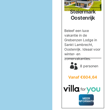
Salzburgerland
Steiermark
k
Oostenrijk
Oostenrijk
Boek Huis Sonnberg in
Beleef een luxe
r,
Maria Alm voor een
vakantie in de
onvergetelijke
Grebenzen Lodge in
vakantie met familie of
Sankt Lambrecht,
n,
vrienden. Geniet van
Oostenrijk. Ideaal voor
skiplezier en
winter- en
ontspanning in de
zomervakanties.
sauna!
nen
8 personen
8 personen
83
Vanaf €604,64
Vanaf €868,12
MEER
INFORMATIE
MEER
INFORMATIE