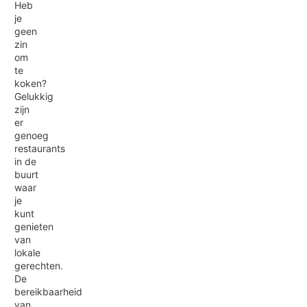
Heb
je
geen
zin
om
te
koken?
Gelukkig
zijn
er
genoeg
restaurants
in de
buurt
waar
je
kunt
genieten
van
lokale
gerechten.
De
bereikbaarheid
van