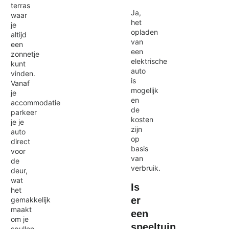
terras
Ja,
waar
het
je
opladen
altijd
van
een
een
zonnetje
elektrische
kunt
auto
vinden.
is
Vanaf
mogelijk
je
en
accommodatie
de
parkeer
kosten
je je
zijn
auto
op
direct
basis
voor
van
de
verbruik.
deur,
wat
Is
het
er
gemakkelijk
maakt
een
om je
speeltuin
spullen