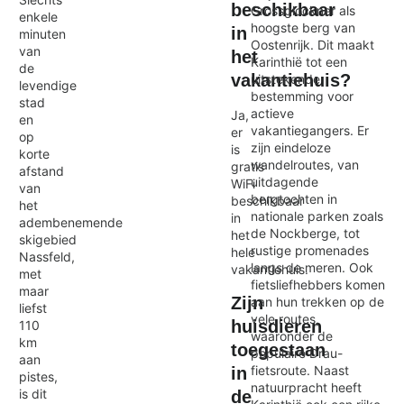
beschikbaar
Grossglockner als
enkele
hoogste berg van
in
minuten
Oostenrijk. Dit maakt
van
het
Karinthië tot een
de
vakantiehuis?
uitstekende
levendige
bestemming voor
stad
actieve
Ja,
en
vakantiegangers. Er
er
op
zijn eindeloze
is
korte
wandelroutes, van
gratis
afstand
uitdagende
WiFi
van
bergtochten in
beschikbaar
het
nationale parken zoals
in
adembenemende
de Nockberge, tot
het
skigebied
rustige promenades
hele
Nassfeld,
langs de meren. Ook
vakantiehuis.
met
fietsliefhebbers komen
maar
Zijn
aan hun trekken op de
liefst
vele routes,
huisdieren
110
waaronder de
km
toegestaan
populaire Drau-
aan
fietsroute. Naast
in
pistes,
natuurpracht heeft
is dit
de