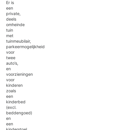
Er is
een
private,
deels
omheinde
tuin
met
tuinmeubilair,
parkeermogelijkheid
voor
twee
auto’s,
en
voorzieningen
voor
kinderen
zoals
een
kinderbed
(excl.
beddengoed)
en
een
kinderstoel.