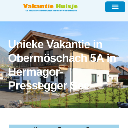
Unieke Vakantie in
Obermöschach 5A in
Hermagor-
Pressegger See