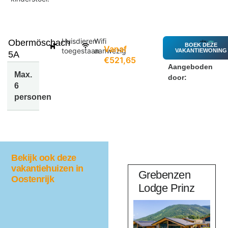
Huisdieren
Wifi
Obermöschach
BOEK DEZE
Vanaf
toegestaan
aanwezig
VAKANTIEWONING
5A
€521,65
Aangeboden
Max.
door:
6
personen
Bekijk ook deze
vakantiehuizen in
aus
Haus
Grebenzen
Oostenrijk
Sonnberg
Lodge Prinz