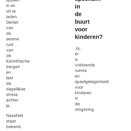
in en
in
uit te
de
laden.
buurt
Geniet
van
voor
de
kinderen?
serene
rust
Ja,
van
er
de
is
Karinthische
voldoende
bergen
ruimte
en
en
laat
speelgelegenheid
de
voor
dagelijkse
kinderen
stress
in
achter
de
je.
omgeving.
Nassfeld
staat
bekend