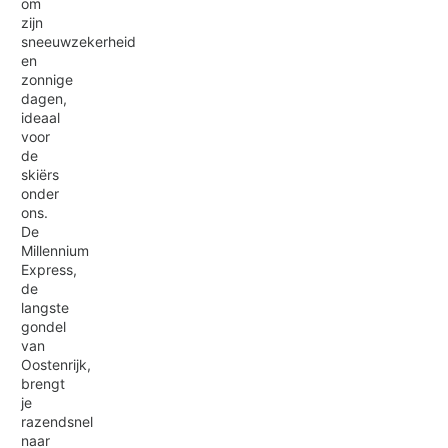
om
zijn
sneeuwzekerheid
en
zonnige
dagen,
ideaal
voor
de
skiërs
onder
ons.
De
Millennium
Express,
de
langste
gondel
van
Oostenrijk,
brengt
je
razendsnel
naar