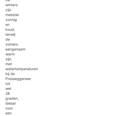
winters
zijn
meestal
zonnig
en
koud,
terwijl
de
zomers
aangenaam
warm
zijn,
met
watertemperaturen
bij de
Presseggersee
tot
wel
28
graden,
ideaal
voor
een