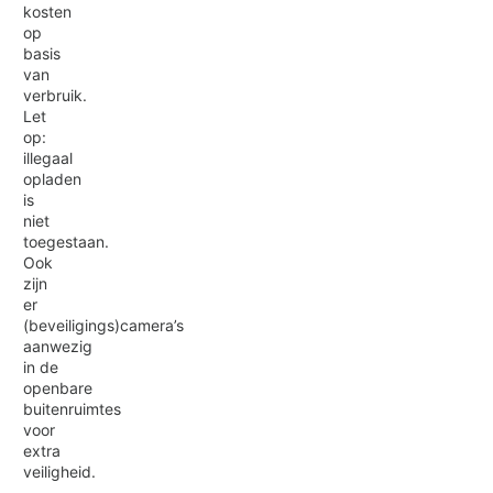
kosten
op
basis
van
verbruik.
Let
op:
illegaal
opladen
is
niet
toegestaan.
Ook
zijn
er
(beveiligings)camera’s
aanwezig
in de
openbare
buitenruimtes
voor
extra
veiligheid.