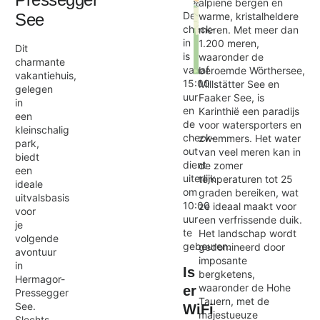
alpiene bergen en
De
See
warme, kristalheldere
check-
meren. Met meer dan
in
1.200 meren,
Dit
is
waaronder de
charmante
vanaf
beroemde Wörthersee,
vakantiehuis,
Exit map
15:00
Millstätter See en
gelegen
uur
Faaker See, is
in
en
Karinthië een paradijs
een
de
voor watersporters en
kleinschalig
check-
zwemmers. Het water
park,
out
van veel meren kan in
biedt
dient
de zomer
een
uiterlijk
temperaturen tot 25
ideale
om
graden bereiken, wat
uitvalsbasis
10:00
ze ideaal maakt voor
voor
uur
een verfrissende duik.
je
te
Het landschap wordt
volgende
gebeuren.
gedomineerd door
avontuur
imposante
in
Is
bergketens,
Hermagor-
waaronder de Hohe
er
Pressegger
Tauern, met de
See.
WiFi
majestueuze
Slechts