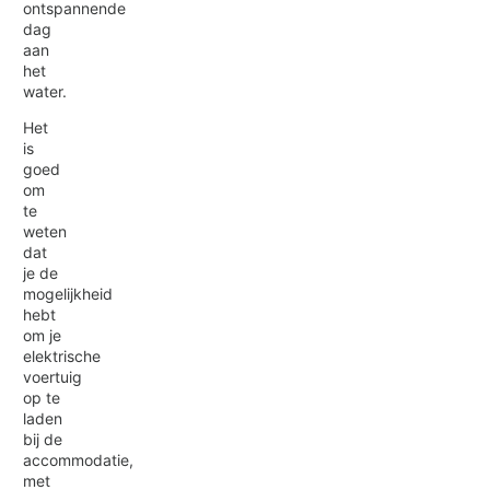
ontspannende
dag
aan
het
water.
Het
is
goed
om
te
weten
dat
je de
mogelijkheid
hebt
om je
elektrische
voertuig
op te
laden
bij de
accommodatie,
met