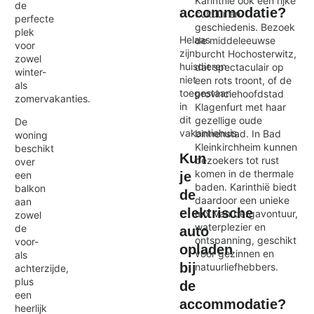
Karinthië ook een rijke
de
accommodatie?
cultuur en
perfecte
geschiedenis. Bezoek
plek
Helaas
de middeleeuwse
voor
zijn
burcht Hochosterwitz,
zowel
huisdieren
dat spectaculair op
winter-
niet
een rots troont, of de
als
toegestaan
provinciehoofdstad
zomervakanties.
in
Klagenfurt met haar
dit
gezellige oude
De
vakantiehuis.
binnenstad. In Bad
woning
Kleinkirchheim kunnen
beschikt
Kun
bezoekers tot rust
over
komen in de thermale
je
een
baden. Karinthië biedt
balkon
de
daardoor een unieke
aan
elektrische
mix van bergavontuur,
zowel
waterplezier en
de
auto
ontspanning, geschikt
voor-
opladen
voor gezinnen en
als
bij
natuurliefhebbers.
achterzijde,
plus
de
een
accommodatie?
heerlijk