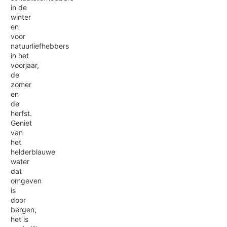
in de
winter
en
voor
natuurliefhebbers
in het
voorjaar,
de
zomer
en
de
herfst.
Geniet
van
het
helderblauwe
water
dat
omgeven
is
door
bergen;
het is