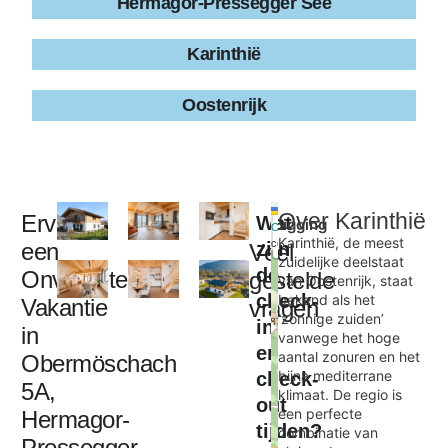
Hermagor-Pressegger See
Karinthië
Oostenrijk
Leaflet
|
©
Over
Karinthië
Ervaar
Wat
Ligging
+
OpenStreetMap
contributors
Karinthië, de meest
een
zijn
Veel
−
zuidelijke deelstaat
de
Onvergetelijke
gestelde
van Oostenrijk, staat
check-
bekend als het
Vakantie
vragen
Obermöschach 5A
‘zonnige zuiden’
in
×
in
vanwege het hoge
en
aantal zonuren en het
Obermöschach
bijna mediterrane
check-
5A,
klimaat. De regio is
out
een perfecte
Hermagor-
tijden?
combinatie van
Pressegger