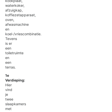
kookplaat,
waterkoker,
afzuigkap,
koffiezetapparaat,
oven,
afwasmachine
en
koel-/vriescombinatie.
Tevens
is er
een
toiletruimte
en
een
terras.
1e
Verdieping:
Hier
vind
je
twee
slaapkamers
met