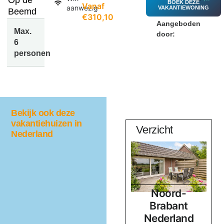
Op de
BOEK DEZE
Vanaf
aanwezig
VAKANTIEWONING
Beemd
€310,10
Aangeboden
Max.
door:
6
personen
Bekijk ook deze
vakantiehuizen in
Quercus
Verzicht
Nederland
Noord-
Noord-
d
Brabant
Brabant
Nederland
Nederland