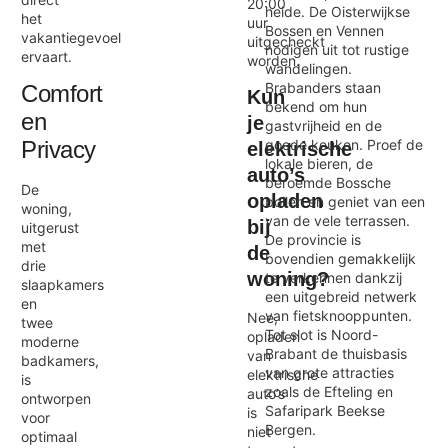
20:00
heide. De Oisterwijkse
het
uur
Bossen en Vennen
vakantiegevoel
uitgecheckt
nodigen uit tot rustige
ervaart.
worden.
wandelingen.
Brabanders staan
Comfort
Kun
bekend om hun
en
je
gastvrijheid en de
goede keuken. Proef de
Privacy
elektrische
lokale bieren, de
auto’s
beroemde Bossche
De
opladen
bollen en geniet van een
woning,
van de vele terrassen.
bij
uitgerust
De provincie is
met
de
bovendien gemakkelijk
drie
woning?
te verkennen dankzij
slaapkamers
een uitgebreid netwerk
en
van fietsknooppunten.
Nee,
twee
Tot slot is Noord-
opladen
moderne
Brabant de thuisbasis
van
badkamers,
van grote attracties
elektrische
is
zoals de Efteling en
auto’s
ontworpen
Safaripark Beekse
is
voor
Bergen.
niet
optimaal