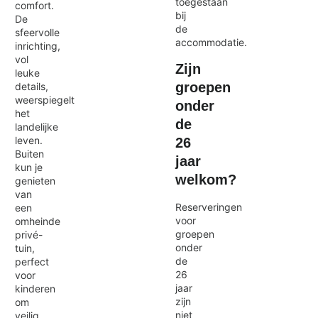
toegestaan
comfort.
bij
De
de
sfeervolle
accommodatie.
inrichting,
vol
Zijn
leuke
groepen
details,
weerspiegelt
onder
het
de
landelijke
leven.
26
Buiten
jaar
kun je
welkom?
genieten
van
Reserveringen
een
voor
omheinde
groepen
privé-
onder
tuin,
de
perfect
26
voor
jaar
kinderen
zijn
om
niet
veilig