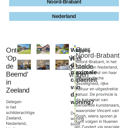
Noord-Brabant
Nederland
Leaflet
|
©
Over
Ontdek
Wat
Ligging
+
OpenStreetMap
Noord-Brabant
contributors
‘Op
is
Veel
−
Noord-Brabant, in het
de
de
gestelde
zuiden van Nederland,
maximale
staat bekend om haar
Beemd’
vragen
Op de Beemd
Bourgondische
capaciteit
×
in
gezelligheid, rijke
van
Zeeland
cultuur en uitgestrekte
de
natuur. De provincie is
de bakermat van
woning?
Gelegen
beroemde kunstenaars,
in het
waaronder Vincent van
schilderachtige
De
Gogh, wiens sporen je
Zeeland,
woning
kunt volgen in Nuenen
Nederland,
biedt
en Zundert via speciale