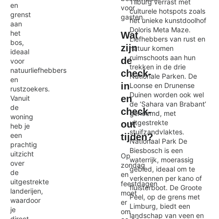
Tilburg verrast met
en
voor
culturele hotspots zoals
grenst
gasten.
het unieke kunstdoolhof
aan
Doloris Meta Maze.
het
Wat
Liefhebbers van rust en
bos,
zijn
natuur komen
ideaal
ruimschoots aan hun
de
voor
trekken in de drie
natuurliefhebbers
check-
Nationale Parken. De
en
in
Loonse en Drunense
rustzoekers.
Duinen worden ook wel
en
Vanuit
de ‘Sahara van Brabant’
de
check-
genoemd, met
woning
uitgestrekte
out
heb je
stuifzandvlaktes.
een
tijden?
Nationaal Park De
prachtig
Biesbosch is een
uitzicht
Op
waterrijk, moerassig
over
zondag
gebied, ideaal om te
de
en
verkennen per kano of
uitgestrekte
feestdagen
fluisterboot. De Groote
landerijen,
moet
Peel, op de grens met
waardoor
er
Limburg, biedt een
je
om
landschap van veen en
direct