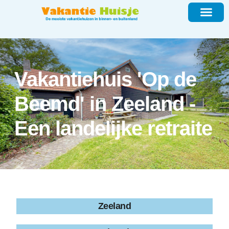
Vakantiehuis 'Op de
Beemd' in Zeeland -
Een landelijke retraite
Zeeland