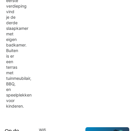
eerste
verdieping
vind
je de
derde
slaapkamer
met
eigen
badkamer.
Buiten
is er
een
terras
met
tuinmeubilair,
BBQ,
en
speelplekken
voor
kinderen.
Wifi