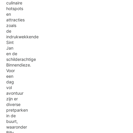
culinaire
hotspots
en
attracties
zoals
de
indrukwekkende
Sint
Jan
en de
schilderachtige
Binnendieze.
Voor
een
dag
vol
avontuur
zijn er
diverse
pretparken
in de
buurt,
waaronder
Billy