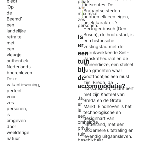
biedt
plaats
fietsroutes. De
‘Op
aan
Brabantse steden
de
maximaal
hebben elk een eigen,
Beemd’
zes
Exit map
uniek karakter. ‘s-
een
personen.
Hertogenbosch (Den
landelijke
Bosch), de hoofdstad, is
Is
retraite
een historische
met
er
vestingstad met de
een
indrukwekkende Sint-
een
vleugje
Janskathedraal en de
authentiek
tuin
Binnendieze, een stelsel
Nederlands
bij
van grachten waar
boerenleven.
boottochtjes een must
de
Deze
zijn. Breda, de
vakantiewoning,
accommodatie?
Nassausstad, charmeert
perfect
met zijn Kasteel van
voor
Ja,
Breda en de Grote
zes
er
Markt. Eindhoven is het
personen,
is
technologische en
is
een
designhart van
omgeven
omheinde
Nederland, met een
door
privé-
modernere uitstraling en
weelderige
tuin
levendig uitgaansleven.
natuur
beschikbaar