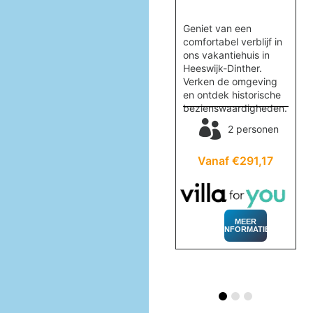
ne
en
Verblijf in het prachtige
Geniet van een
.
vakantiewoning
comfortabel verblijf in
,
Quercus, omringd door
ons vakantiehuis in
id
natuur nabij
Heeswijk-Dinther.
Valkenswaard. Geniet
Verken de omgeving
van rust en comfort.
en ontdek historische
en
bezienswaardigheden.
2 personen
2 personen
32
Vanaf €406,26
Vanaf €291,17
MEER
INFORMATIE
MEER
INFORMATIE