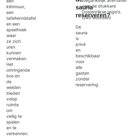
toegankelijk alternatief
een
voor de drukkere
sauna
klimmuur,
Oostenrijkse regio’s.
een
reserveren?
(249 woorden)
tafeltennistafel
en een
De
speelhoek
sauna
waar
is
ze zich
privé
uren
en
kunnen
beschikbaar
vermaken.
voor
Het
alle
omringende
gasten
bos en
zonder
de
reservering.
weiden
bieden
volop
ruimte
om
veilig te
spelen
en te
verkennen.