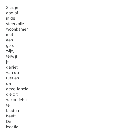
Sluit je
dag af
in de
sfeervolle
woonkamer
met
een
glas
wijn,
terwijl
je
geniet
van de
rust en
de
gezelligheid
die dit
vakantiehuis
te
bieden
heeft.
De
locatie