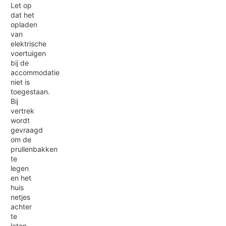
Let op
dat het
opladen
van
elektrische
voertuigen
bij de
accommodatie
niet is
toegestaan.
Bij
vertrek
wordt
gevraagd
om de
prullenbakken
te
legen
en het
huis
netjes
achter
te
laten.