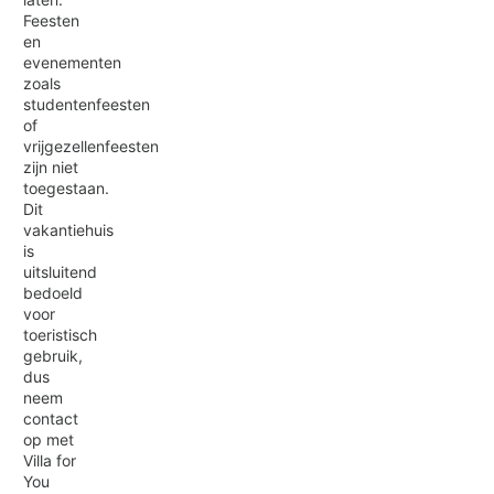
Feesten
en
evenementen
zoals
studentenfeesten
of
vrijgezellenfeesten
zijn niet
toegestaan.
Dit
vakantiehuis
is
uitsluitend
bedoeld
voor
toeristisch
gebruik,
dus
neem
contact
op met
Villa for
You