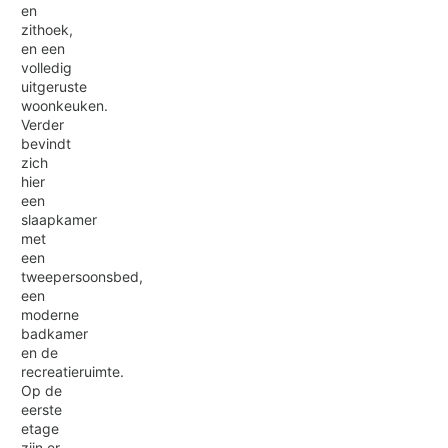
en
zithoek,
en een
volledig
uitgeruste
woonkeuken.
Verder
bevindt
zich
hier
een
slaapkamer
met
een
tweepersoonsbed,
een
moderne
badkamer
en de
recreatieruimte.
Op de
eerste
etage
zijn er