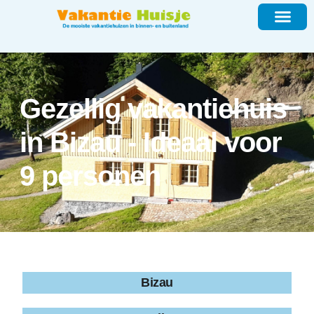
Gezellig vakantiehuis
in Bizau - Ideaal voor
9 personen
Bizau