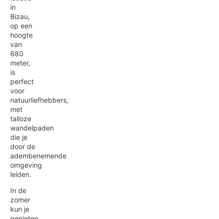
in
Bizau,
op een
hoogte
van
680
meter,
is
perfect
voor
natuurliefhebbers,
met
talloze
wandelpaden
die je
door de
adembenemende
omgeving
leiden.
In de
zomer
kun je
genieten