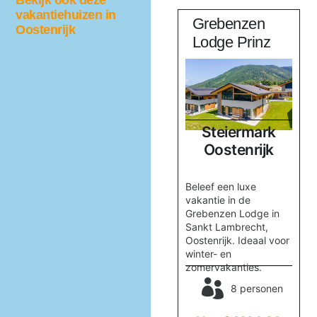
Bekijk ook deze
vakantiehuizen in
aus
Haus
Grebenzen
Oostenrijk
Sonnberg
Lodge Prinz
Salzburgerland
Steiermark
k
Oostenrijk
Oostenrijk
Boek Huis Sonnberg in
Beleef een luxe
r,
Maria Alm voor een
vakantie in de
onvergetelijke
Grebenzen Lodge in
vakantie met familie of
Sankt Lambrecht,
n,
vrienden. Geniet van
Oostenrijk. Ideaal voor
skiplezier en
winter- en
ontspanning in de
zomervakanties.
sauna!
nen
8 personen
8 personen