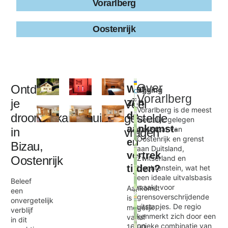
Vorarlberg
Oostenrijk
Leaflet
|
©
Over
Ontdek
Wat
Ligging
+
OpenStreetMap
Vorarlberg
contributors
je
zijn
Veel
−
Vorarlberg is de meest
de
droomvakantiehuis
gestelde
westelijk gelegen
aankomst-
deelstaat van
in
vragen
Reich
Oostenrijk en grenst
en
×
Bizau,
aan Duitsland,
vertrek
Oostenrijk
Zwitserland en
tijden?
Liechtenstein, wat het
een ideale uitvalsbasis
Beleef
maakt voor
Aankomst
een
grensoverschrijdende
is
onvergetelijk
uitstapjes. De regio
mogelijk
verblijf
kenmerkt zich door een
vanaf
in dit
unieke combinatie van
16:00