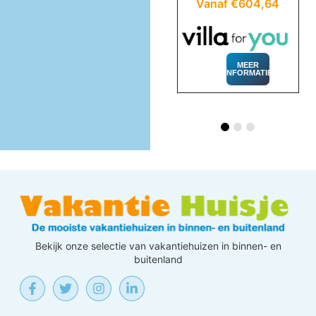
83
Vanaf €604,64
Vanaf €868,12
MEER
INFORMATIE
MEER
INFORMATIE
Bekijk onze selectie van vakantiehuizen in binnen- en
buitenland