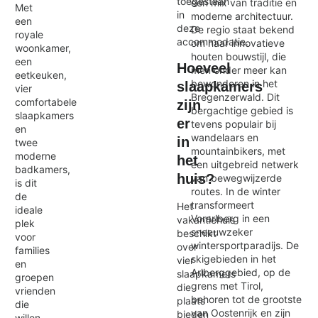
toegestaan
een mix van traditie en
Met
in
moderne architectuur.
een
deze
De regio staat bekend
royale
accommodatie.
om haar innovatieve
woonkamer,
houten bouwstijl, die
een
Hoeveel
men onder meer kan
eetkeuken,
bewonderen in het
slaapkamers
vier
Bregenzerwald. Dit
comfortabele
zijn
bergachtige gebied is
slaapkamers
er
tevens populair bij
en
wandelaars en
in
twee
mountainbikers, met
moderne
het
een uitgebreid netwerk
badkamers,
huis?
van bewegwijzerde
is dit
routes. In de winter
de
transformeert
Het
ideale
Vorarlberg in een
vakantiehuis
plek
sneeuwzeker
beschikt
voor
wintersportparadijs. De
over
families
skigebieden in het
vier
en
Arlberggebied, op de
slaapkamers
groepen
grens met Tirol,
die
vrienden
behoren tot de grootste
plaats
die
van Oostenrijk en zijn
bieden
willen