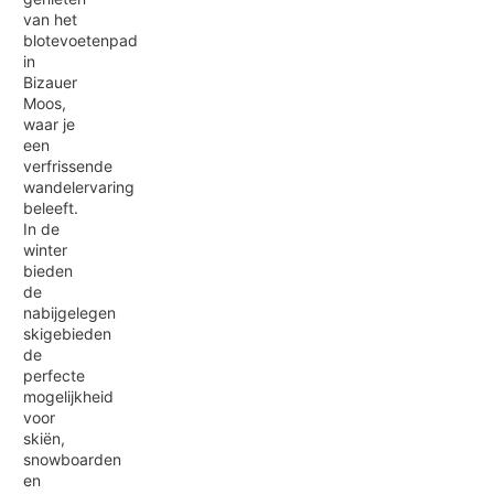
van het
blotevoetenpad
in
Bizauer
Moos,
waar je
een
verfrissende
wandelervaring
beleeft.
In de
winter
bieden
de
nabijgelegen
skigebieden
de
perfecte
mogelijkheid
voor
skiën,
snowboarden
en