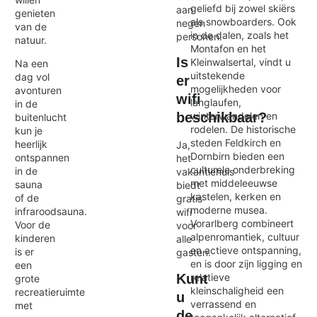
geliefd bij zowel skiërs
aan
genieten
als snowboarders. Ook
negen
van de
in de dalen, zoals het
personen.
natuur.
Montafon en het
Is
Kleinwalsertal, vindt u
Na een
uitstekende
dag vol
er
mogelijkheden voor
avonturen
wifi
langlaufen,
in de
winterwandelen en
beschikbaar?
buitenlucht
rodelen. De historische
kun je
steden Feldkirch en
heerlijk
Ja,
Dornbirn bieden een
ontspannen
het
culturele onderbreking
in de
vakantiehuis
met middeleeuwse
sauna
biedt
kastelen, kerken en
of de
gratis
moderne musea.
infraroodsauna.
wifi
Vorarlberg combineert
Voor de
voor
alpenromantiek, cultuur
kinderen
alle
en actieve ontspanning,
is er
gasten.
en is door zijn ligging en
een
Kunt
relatieve
grote
kleinschaligheid een
recreatieruimte
u
verrassend en
met
de