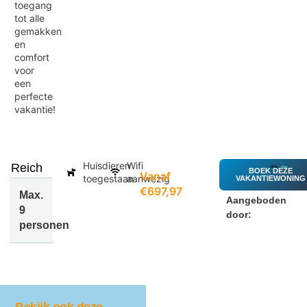
toegang
tot alle
gemakken
en
comfort
voor
een
perfecte
vakantie!
Huisdieren
Wifi
Reich
BOEK DEZE
Vanaf
toegestaan
aanwezig
VAKANTIEWONING
€697,97
Max.
Aangeboden
9
door:
personen