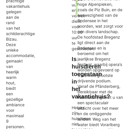
prachtige
hoge Alpenpieken,
uur
vakantiehuis
zoals de Piz Buin, en de
en
gelegen
aanwezigheid van de
vertrek
aan de
Exit map
Bodensee in het
dient
rand
noorden, wat zorgt voor
voor
van het
een divers landschap.
10:00
schilderachtige
De hoofdstad Bregenz
uur
Bizau.
ligt direct aan de
te
Deze
Bodensee en is
geschieden.
unieke
beroemd om het
accommodatie,
Is
jaarlijkse Bregenz
gemaakt
Festival, waarbij opera’s
huisdieren
van
worden opgevoerd op
heerlijk
toegestaan
’s werelds grootste
warm
drijvende podium.
in
hout,
Vanaf de Pfänderberg,
biedt
het
bereikbaar met de
een
vakantiehuis?
kabelbaan, geniet u van
gezellige
een spectaculair
ambiance
Helaas
uitzicht over het meer
voor
zijn
en de omliggende
maximaal
huisdieren
landen. Weg van het
9
niet
water biedt Vorarlberg
personen.