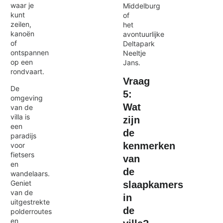
waar je
Middelburg
kunt
of
zeilen,
het
kanoën
avontuurlijke
of
Deltapark
ontspannen
Neeltje
op een
Jans.
rondvaart.
Vraag
De
5:
omgeving
Wat
van de
villa is
zijn
een
de
paradijs
kenmerken
voor
fietsers
van
en
de
wandelaars.
Geniet
slaapkamers
van de
in
uitgestrekte
de
polderroutes
en