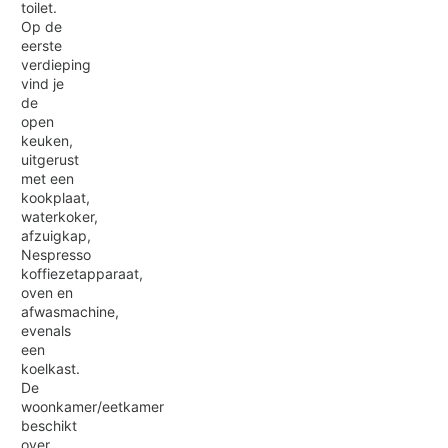
toilet.
Op de
eerste
verdieping
vind je
de
open
keuken,
uitgerust
met een
kookplaat,
waterkoker,
afzuigkap,
Nespresso
koffiezetapparaat,
oven en
afwasmachine,
evenals
een
koelkast.
De
woonkamer/eetkamer
beschikt
over