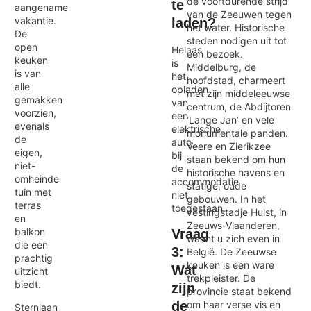
de voortdurende strijd
te
aangename
van de Zeeuwen tegen
vakantie.
laden?
het water. Historische
De
steden nodigen uit tot
open
Helaas
een bezoek.
keuken
is
Middelburg, de
is van
het
hoofdstad, charmeert
alle
opladen
met zijn middeleeuwse
gemakken
van
centrum, de Abdijtoren
voorzien,
een
‘Lange Jan’ en vele
evenals
elektrische
monumentale panden.
de
auto
Veere en Zierikzee
eigen,
bij
staan bekend om hun
niet-
de
historische havens en
omheinde
accommodatie
statige, oude
tuin met
niet
gebouwen. In het
terras
toegestaan.
vestingstadje Hulst, in
en
Zeeuws-Vlaanderen,
balkon
Vraag
waant u zich even in
die een
3:
België. De Zeeuwse
prachtig
keuken is een ware
Wat
uitzicht
trekpleister. De
biedt.
zijn
provincie staat bekend
de
om haar verse vis en
Sternlaan