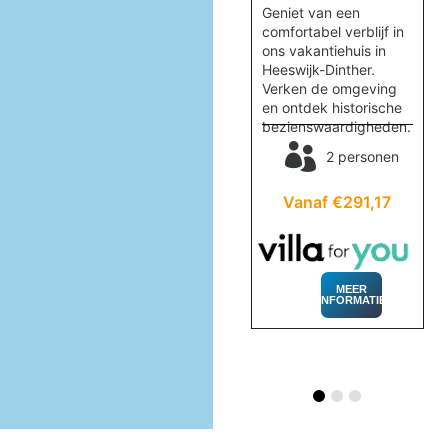
en
Verblijf in het prachtige
Geniet van een
.
vakantiewoning
comfortabel verblijf in
,
Quercus, omringd door
ons vakantiehuis in
id
natuur nabij
Heeswijk-Dinther.
Valkenswaard. Geniet
Verken de omgeving
van rust en comfort.
en ontdek historische
en
bezienswaardigheden.
2 personen
2 personen
32
Vanaf €406,26
Vanaf €291,17
MEER
INFORMATIE
MEER
INFORMATIE