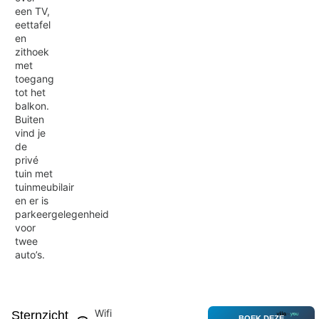
een TV,
eettafel
en
zithoek
met
toegang
tot het
balkon.
Buiten
vind je
de
privé
tuin met
tuinmeubilair
en er is
parkeergelegenheid
voor
twee
auto’s.
Wifi
Sternzicht
BOEK DEZE