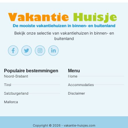
Bekijk onze selectie van vakantiehuizen in binnen- en
buitenland
Populaire bestemmingen
Menu
Noord-Brabant
Home
Tirol
Accommodaties
Salzburgerland
Disclaimer
Mallorca
Copyright © 2026 - vakantie-huisjes.com