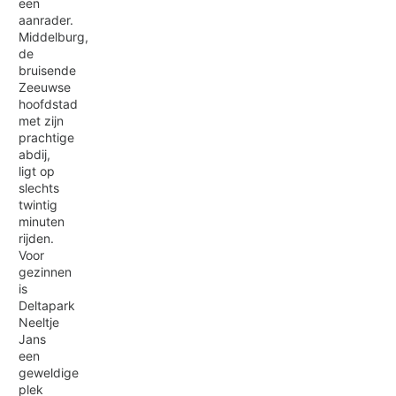
een
aanrader.
Middelburg,
de
bruisende
Zeeuwse
hoofdstad
met zijn
prachtige
abdij,
ligt op
slechts
twintig
minuten
rijden.
Voor
gezinnen
is
Deltapark
Neeltje
Jans
een
geweldige
plek