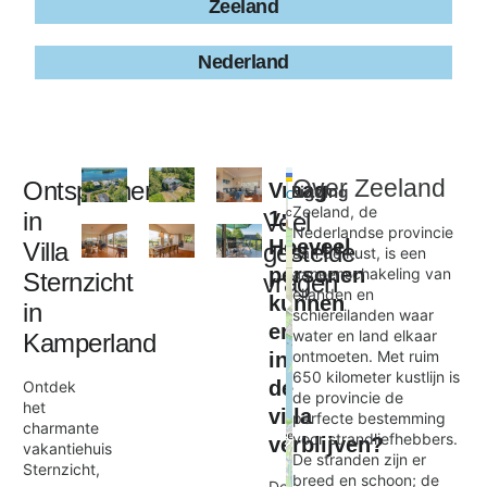
Zeeland
Nederland
Leaflet
|
©
Over
Zeeland
Ontspannen
Vraag
Ligging
+
OpenStreetMap
contributors
Zeeland, de
in
1:
Veel
−
Nederlandse provincie
Hoeveel
Villa
gestelde
aan de kust, is een
personen
aaneenschakeling van
Sternzicht
vragen
Sternzicht
eilanden en
kunnen
×
in
schiereilanden waar
er
water en land elkaar
Kamperland
ontmoeten. Met ruim
in
650 kilometer kustlijn is
de
Ontdek
de provincie de
het
villa
perfecte bestemming
charmante
voor strandliefhebbers.
verblijven?
vakantiehuis
De stranden zijn er
Sternzicht,
breed en schoon; de
De