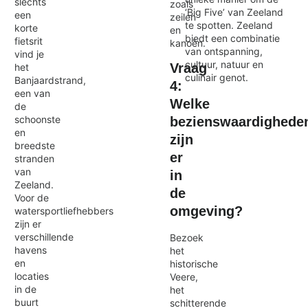
slechts
zoals
‘Big Five’ van Zeeland
een
zeilen
te spotten. Zeeland
korte
en
biedt een combinatie
fietsrit
kanoën.
van ontspanning,
vind je
cultuur, natuur en
Vraag
het
culinair genot.
Banjaardstrand,
4:
een van
Welke
de
schoonste
bezienswaardighede
en
zijn
breedste
er
stranden
van
in
Zeeland.
de
Voor de
omgeving?
watersportliefhebbers
zijn er
verschillende
Bezoek
havens
het
en
historische
locaties
Veere,
in de
het
buurt
schitterende