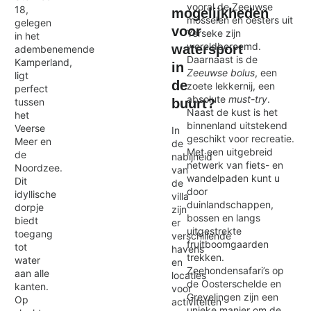
vooral de Zeeuwse
18,
mogelijkheden
mosselen en oesters uit
gelegen
voor
Yerseke zijn
in het
wereldberoemd.
watersport
adembenemende
Daarnaast is de
Kamperland,
in
Zeeuwse bolus
, een
ligt
de
zoete lekkernij, een
perfect
absolute
must-try
.
buurt?
tussen
Naast de kust is het
het
binnenland uitstekend
Veerse
In
geschikt voor recreatie.
Meer en
de
Met een uitgebreid
de
nabijheid
netwerk van fiets- en
Noordzee.
van
wandelpaden kunt u
Dit
de
door
idyllische
villa
duinlandschappen,
dorpje
zijn
bossen en langs
biedt
er
uitgestrekte
toegang
verschillende
fruitboomgaarden
tot
havens
trekken.
water
en
Zeehondensafari’s op
aan alle
locaties
de Oosterschelde en
kanten.
voor
Grevelingen zijn een
Op
activiteiten
unieke manier om de