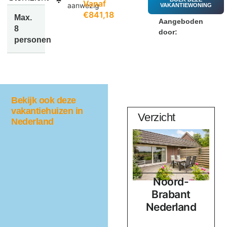
Vanaf
aanwezig
VAKANTIEWONING
€841,18
Max.
Aangeboden
8
door:
personen
Bekijk ook deze
vakantiehuizen in
Quercus
Verzicht
Nederland
Noord-
Noord-
d
Brabant
Brabant
Nederland
Nederland
ne