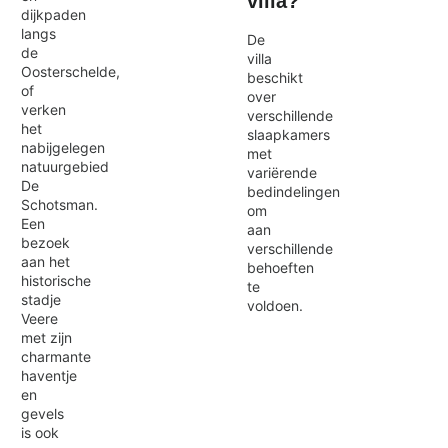
villa?
dijkpaden
langs
De
de
villa
Oosterschelde,
beschikt
of
over
verken
verschillende
het
slaapkamers
nabijgelegen
met
natuurgebied
variërende
De
bedindelingen
Schotsman.
om
Een
aan
bezoek
verschillende
aan het
behoeften
historische
te
stadje
voldoen.
Veere
met zijn
charmante
haventje
en
gevels
is ook