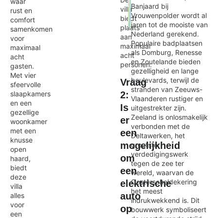
waar
Banjaard bij
villa
rust en
Vrouwenpolder wordt al
biedt
comfort
jaren tot de mooiste van
plaats
samenkomen
Exit map
Nederland gerekend.
aan
voor
Populaire badplaatsen
maximaal
maximaal
als Domburg, Renesse
acht
acht
en Zoutelande bieden
personen.
gasten.
gezelligheid en lange
Met vier
boulevards, terwijl de
Vraag
sfeervolle
stranden van Zeeuws-
slaapkamers
2:
Vlaanderen rustiger en
en een
Is
uitgestrekter zijn.
gezellige
Zeeland is onlosmakelijk
er
woonkamer
verbonden met de
met een
een
Deltawerken, het
knusse
mogelijkheid
grootste
open
verdedigingswerk
om
haard,
tegen de zee ter
biedt
een
wereld, waarvan de
deze
Oosterscheldekering
elektrische
villa
het meest
auto
alles
indrukwekkend is. Dit
voor
op
bouwwerk symboliseert
een