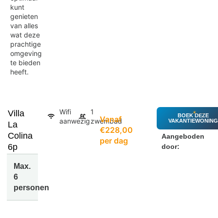
kunt
genieten
van alles
wat deze
prachtige
omgeving
te bieden
heeft.
Wifi
1
Villa
BOEK DEZE
Vanaf
aanwezig
zwembad
VAKANTIEWONING
La
€228,00
Colina
Aangeboden
per dag
6p
door:
Max.
6
personen