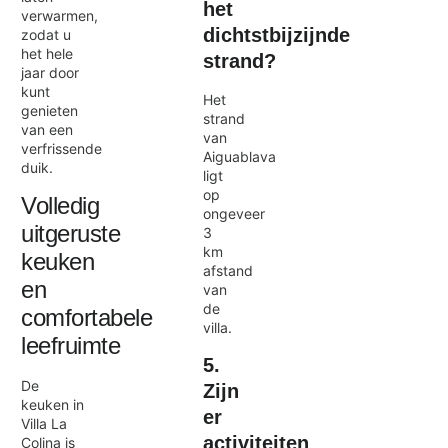
het
verwarmen,
dichtstbijzijnde
zodat u
het hele
strand?
jaar door
kunt
Het
genieten
strand
van een
van
verfrissende
Aiguablava
duik.
ligt
op
Volledig
ongeveer
uitgeruste
3
km
keuken
afstand
en
van
de
comfortabele
villa.
leefruimte
5.
De
Zijn
keuken in
er
Villa La
activiteiten
Colina is