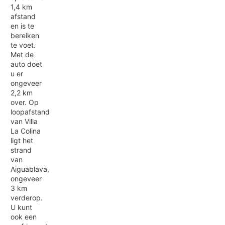
1,4 km
afstand
en is te
bereiken
te voet.
Met de
auto doet
u er
ongeveer
2,2 km
over. Op
loopafstand
van Villa
La Colina
ligt het
strand
van
Aiguablava,
ongeveer
3 km
verderop.
U kunt
ook een