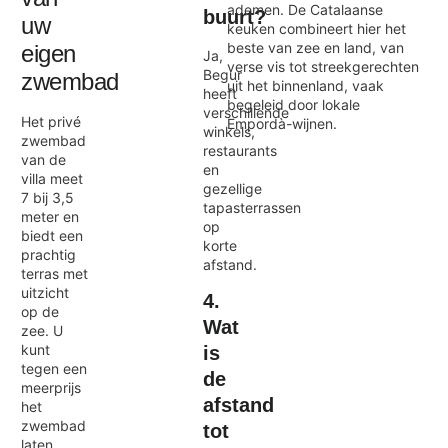
ademen. De Catalaanse
buurt?
uw
keuken combineert hier het
beste van zee en land, van
eigen
Ja,
verse vis tot streekgerechten
Begur
zwembad
uit het binnenland, vaak
heeft
begeleid door lokale
verschillende
Het privé
Empordà-wijnen.
winkels,
zwembad
restaurants
van de
en
villa meet
gezellige
7 bij 3,5
tapasterrassen
meter en
op
biedt een
korte
prachtig
afstand.
terras met
uitzicht
4.
op de
Wat
zee. U
kunt
is
tegen een
de
meerprijs
afstand
het
zwembad
tot
laten