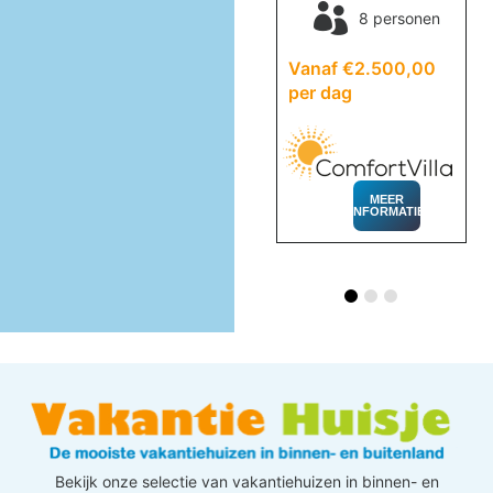
Vanaf €686,00 per
8 personen
dag
en
Vanaf €2.500,00
per
per dag
MEER
INFORMATIE
MEER
INFORMATIE
Bekijk onze selectie van vakantiehuizen in binnen- en