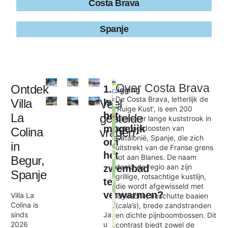
Costa Brava
Spanje
Leaflet
|
©
Over
Costa Brava
Ontdek
1.
Ligging
+
OpenStreetMap
contributors
De Costa Brava, letterlijk de
Villa
Is
Veel
−
‘Ruige Kust’, is een 200
het
La
gestelde
kilometer lange kuststrook in
mogelijk
het noordoosten van
Colina
vragen
Villa La Colina 6p
Catalonië, Spanje, die zich
om
×
in
uitstrekt van de Franse grens
het
tot aan Blanes. De naam
Begur,
dankt de regio aan zijn
zwembad
Spanje
grillige, rotsachtige kustlijn,
te
die wordt afgewisseld met
verwarmen?
Villa La
idyllische, beschutte baaien
Colina is
(
cala’s
), brede zandstranden
sinds
Ja,
en dichte pijnboombossen. Dit
2026
u
contrast biedt zowel de