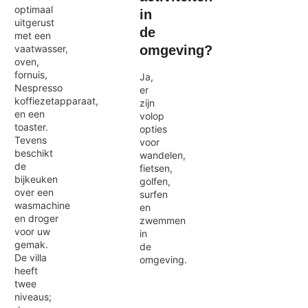
optimaal
in
uitgerust
de
met een
omgeving?
vaatwasser,
oven,
fornuis,
Ja,
Nespresso
er
koffiezetapparaat,
zijn
en een
volop
toaster.
opties
Tevens
voor
beschikt
wandelen,
de
fietsen,
bijkeuken
golfen,
over een
surfen
wasmachine
en
en droger
zwemmen
voor uw
in
gemak.
de
De villa
omgeving.
heeft
twee
niveaus;