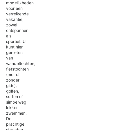
mogelijkheden
voor een
verreikende
vakantie,
zowel
ontspannen
als
sportief. U
kunt hier
genieten
van
wandeltochten,
fietstochten
(met of
zonder
gids),
golfen,
surfen of
simpelweg
lekker
zwemmen.
De
prachtige
stranden