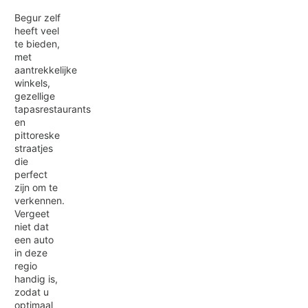
Begur zelf
heeft veel
te bieden,
met
aantrekkelijke
winkels,
gezellige
tapasrestaurants
en
pittoreske
straatjes
die
perfect
zijn om te
verkennen.
Vergeet
niet dat
een auto
in deze
regio
handig is,
zodat u
optimaal