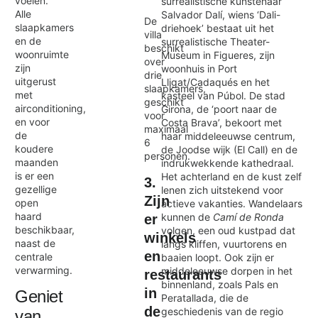
voelen.
surrealistische kunstenaar
Alle
Salvador Dalí, wiens ‘Dali-
De
slaapkamers
driehoek’ bestaat uit het
villa
en de
surrealistische Theater-
beschikt
woonruimte
Museum in Figueres, zijn
over
zijn
woonhuis in Port
drie
uitgerust
Lligat/Cadaqués en het
slaapkamers,
met
kasteel van Púbol. De stad
geschikt
airconditioning,
Girona, de ‘poort naar de
voor
en voor
Costa Brava’, bekoort met
maximaal
de
haar middeleeuwse centrum,
6
koudere
de Joodse wijk (El Call) en de
personen.
maanden
indrukwekkende kathedraal.
is er een
Het achterland en de kust zelf
3.
gezellige
lenen zich uitstekend voor
Zijn
open
actieve vakanties. Wandelaars
haard
kunnen de
Camí de Ronda
er
beschikbaar,
volgen, een oud kustpad dat
winkels
naast de
langs kliffen, vuurtorens en
en
centrale
baaien loopt. Ook zijn er
verwarming.
middeleeuwse dorpen in het
restaurants
binnenland, zoals Pals en
in
Geniet
Peratallada, die de
de
geschiedenis van de regio
van