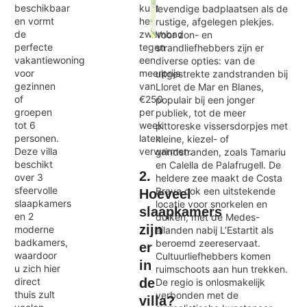
beschikbaar
kunt
levendige badplaatsen als de
en vormt
het
rustige, afgelegen plekjes.
de
zwembad
Voor zon- en
Exit map
perfecte
tegen
strandliefhebbers zijn er
vakantiewoning
een
diverse opties: van de
voor
meerprijs
uitgestrekte zandstranden bij
gezinnen
van
Lloret de Mar en Blanes,
of
€250
populair bij een jonger
groepen
per
publiek, tot de meer
tot 6
week
pittoreske vissersdorpjes met
personen.
laten
kleine, kiezel- of
Deze villa
verwarmen.
grindstranden, zoals Tamariu
beschikt
en Calella de Palafrugell. De
2.
over 3
heldere zee maakt de Costa
sfeervolle
Brava ook een uitstekende
Hoeveel
slaapkamers
locatie voor snorkelen en
slaapkamers
en 2
duiken, met de Medes-
zijn
moderne
eilanden nabij L’Estartit als
badkamers,
beroemd zeereservaat.
er
waardoor
Cultuurliefhebbers komen
in
u zich hier
ruimschoots aan hun trekken.
direct
de
De regio is onlosmakelijk
thuis zult
verbonden met de
villa?