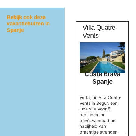
Bekijk ook deze
vakantiehuizen in
B-730 Villa
Villa Quatre
Spanje
Alegria
Vents
a
Costa Brava
Costa Brava
Spanje
Spanje
nda
Ontdek Villa Alegria in
Verblijf in Villa Quatre
e
Begur, Spanje: luxe,
Vents in Begur, een
en
privacy en een
luxe villa voor 8
prachtig zwembad.
personen met
t
privézwembad en
8 personen
nabijheid van
prachtige stranden.