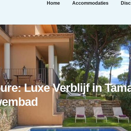
Home
Accommodaties
Disc
oure: Luxe Verblijf in Tam
wembad