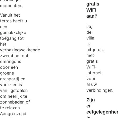
gratis
momenten.
WiFi
Vanuit het
aan?
terras heeft u
Ja,
een
de
gemakkelijke
villa
toegang tot
is
het
uitgerust
verbazingwekkende
met
zwembad, dat
gratis
omringd is
WiFi-
door een
internet
groene
voor
graspartij en
al uw
voorzien is
verbindingen.
van ligstoelen
om heerlijk te
Zijn
zonnebaden of
er
te relaxen.
eetgelegenhe
Aangrenzend
in