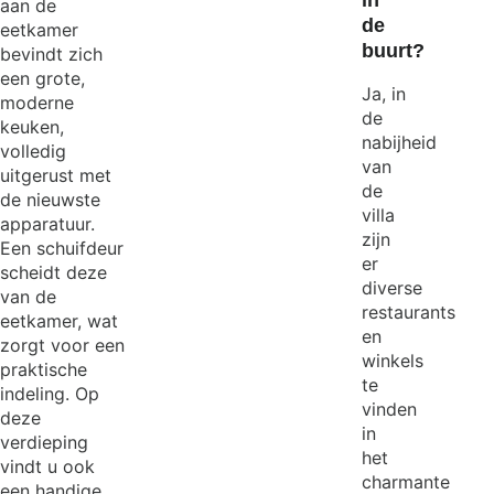
aan de
de
eetkamer
buurt?
bevindt zich
een grote,
Ja, in
moderne
de
keuken,
nabijheid
volledig
van
uitgerust met
de
de nieuwste
villa
apparatuur.
zijn
Een schuifdeur
er
scheidt deze
diverse
van de
restaurants
eetkamer, wat
en
zorgt voor een
winkels
praktische
te
indeling. Op
vinden
deze
in
verdieping
het
vindt u ook
charmante
een handige