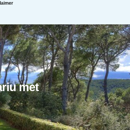
laimer
ariu met