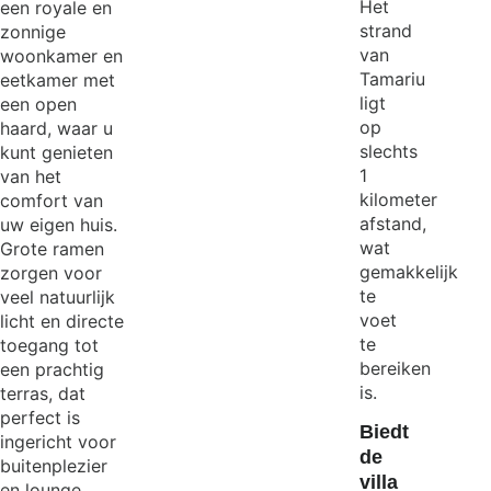
Het
een royale en
strand
zonnige
van
woonkamer en
Tamariu
eetkamer met
ligt
een open
op
haard, waar u
slechts
kunt genieten
1
van het
kilometer
comfort van
afstand,
uw eigen huis.
wat
Grote ramen
gemakkelijk
zorgen voor
te
veel natuurlijk
voet
licht en directe
te
toegang tot
bereiken
een prachtig
is.
terras, dat
perfect is
Biedt
ingericht voor
de
buitenplezier
villa
en lounge