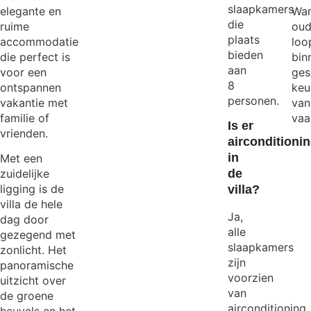
slaapkamers
elegante en
Wan
die
ruime
oud
plaats
accommodatie
loo
bieden
die perfect is
bin
aan
voor een
ges
8
ontspannen
keu
personen.
vakantie met
van
familie of
vaa
Is er
vrienden.
airconditioni
in
Met een
zuidelijke
de
ligging is de
villa?
villa de hele
Ja,
dag door
alle
gezegend met
slaapkamers
zonlicht. Het
zijn
panoramische
voorzien
uitzicht over
van
de groene
airconditioning,