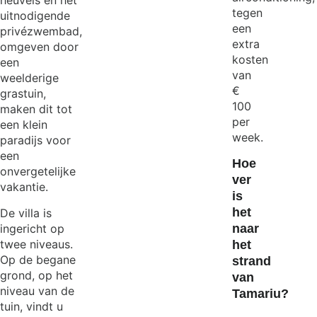
heuvels en het
tegen
uitnodigende
een
privézwembad,
extra
omgeven door
kosten
een
van
weelderige
€
grastuin,
100
maken dit tot
per
een klein
week.
paradijs voor
een
Hoe
onvergetelijke
ver
vakantie.
is
het
De villa is
ingericht op
naar
twee niveaus.
het
Op de begane
strand
grond, op het
van
niveau van de
Tamariu?
tuin, vindt u