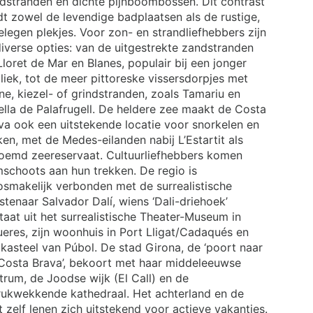
dstranden en dichte pijnboombossen. Dit contrast
dt zowel de levendige badplaatsen als de rustige,
elegen plekjes. Voor zon- en strandliefhebbers zijn
diverse opties: van de uitgestrekte zandstranden
 Lloret de Mar en Blanes, populair bij een jonger
liek, tot de meer pittoreske vissersdorpjes met
ine, kiezel- of grindstranden, zoals Tamariu en
ella de Palafrugell. De heldere zee maakt de Costa
va ook een uitstekende locatie voor snorkelen en
ap
ken, met de Medes-eilanden nabij L’Estartit als
oemd zeereservaat. Cultuurliefhebbers komen
mschoots aan hun trekken. De regio is
osmakelijk verbonden met de surrealistische
stenaar Salvador Dalí, wiens ‘Dali-driehoek’
taat uit het surrealistische Theater-Museum in
ueres, zijn woonhuis in Port Lligat/Cadaqués en
 kasteel van Púbol. De stad Girona, de ‘poort naar
Costa Brava’, bekoort met haar middeleeuwse
trum, de Joodse wijk (El Call) en de
rukwekkende kathedraal. Het achterland en de
t zelf lenen zich uitstekend voor actieve vakanties.