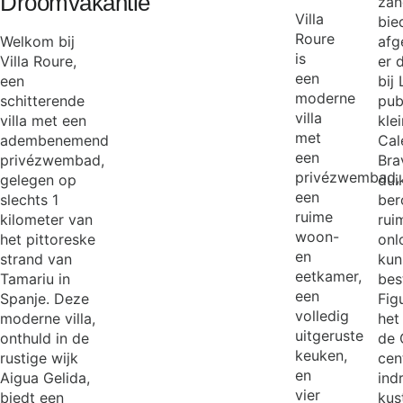
Droomvakantie
zan
Villa
bie
Roure
Welkom bij
afg
is
Villa Roure,
er 
een
een
bij
moderne
schitterende
pub
villa
villa met een
kle
met
adembenemend
Cal
een
privézwembad,
Bra
Exit m
privézwembad,
gelegen op
dui
een
slechts 1
ber
ruime
kilometer van
rui
woon-
het pittoreske
onl
en
strand van
kun
eetkamer,
Tamariu in
bes
een
Spanje. Deze
Fig
volledig
moderne villa,
het
uitgeruste
onthuld in de
de 
keuken,
rustige wijk
cen
en
Aigua Gelida,
ind
vier
biedt een
kus