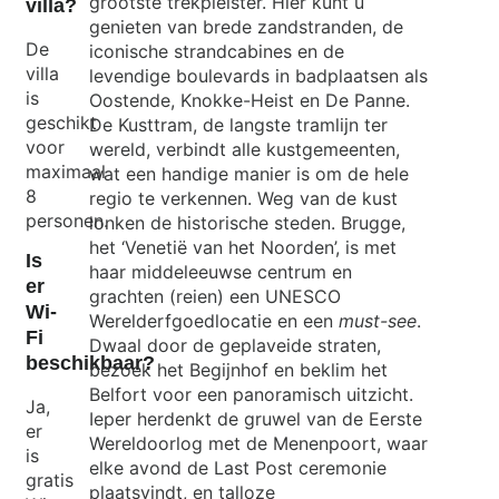
grootste trekpleister. Hier kunt u
villa?
genieten van brede zandstranden, de
De
iconische strandcabines en de
villa
levendige boulevards in badplaatsen als
is
Oostende, Knokke-Heist en De Panne.
geschikt
De Kusttram, de langste tramlijn ter
voor
wereld, verbindt alle kustgemeenten,
maximaal
wat een handige manier is om de hele
8
regio te verkennen. Weg van de kust
Exit map
personen.
lonken de historische steden. Brugge,
het ‘Venetië van het Noorden’, is met
Is
haar middeleeuwse centrum en
er
grachten (reien) een UNESCO
Wi-
Werelderfgoedlocatie en een
must-see
.
Fi
Dwaal door de geplaveide straten,
beschikbaar?
bezoek het Begijnhof en beklim het
Belfort voor een panoramisch uitzicht.
Ja,
Ieper herdenkt de gruwel van de Eerste
er
Wereldoorlog met de Menenpoort, waar
is
elke avond de Last Post ceremonie
gratis
plaatsvindt, en talloze