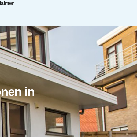
laimer
onen in