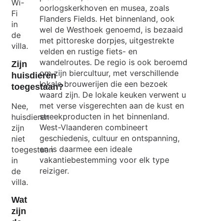
Wi-
oorlogskerkhoven en musea, zoals
Fi
Flanders Fields. Het binnenland, ook
in
wel de Westhoek genoemd, is bezaaid
de
met pittoreske dorpjes, uitgestrekte
villa.
velden en rustige fiets- en
wandelroutes. De regio is ook beroemd
Zijn
om zijn biercultuur, met verschillende
huisdieren
lokale brouwerijen die een bezoek
toegestaan?
waard zijn. De lokale keuken verwent u
met verse visgerechten aan de kust en
Nee,
streekproducten in het binnenland.
huisdieren
West-Vlaanderen combineert
zijn
geschiedenis, cultuur en ontspanning,
niet
en is daarmee een ideale
toegestaan
vakantiebestemming voor elk type
in
reiziger.
de
villa.
Wat
zijn