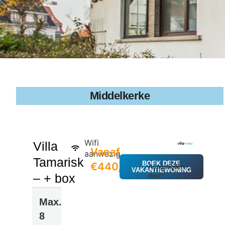
Middelkerke
Wifi
Villa
Vanaf
aanwezig
Tamarisk
BOEK DEZE
€440,16
Aangeboden
VAKANTIEWONING
– + box
door:
Max.
8