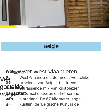
België
Over
West-Vlaanderen
Wat
Ligging
is
West-Vlaanderen, de meest westelijke
Veel
de
provincie van België, biedt een
gestelde
maximale
verrassende mix van kustplezier,
vragen
capaciteit
historische steden en het serene
hinterland. De 67 kilometer lange
van
kustlijn, de ‘Belgische Kust’, is de
de