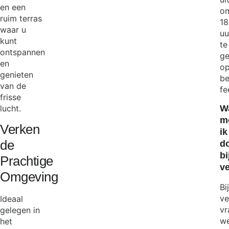
en een
o
ruim terras
18
waar u
uu
kunt
te
ontspannen
ge
en
o
genieten
be
van de
fe
frisse
W
lucht.
m
Verken
ik
de
d
bi
Prachtige
ve
Omgeving
Bij
ve
Ideaal
vr
gelegen in
w
het