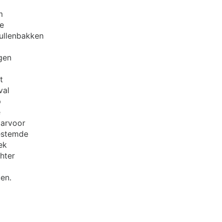
m
le
ullenbakken
gen
t
val
p
e
arvoor
estemde
ek
hter
ten.