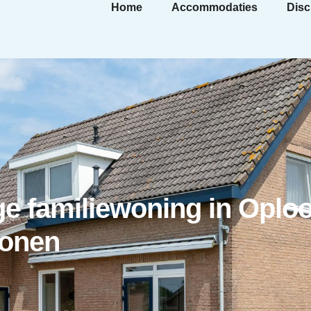
Home
Accommodaties
Disc
ge familiewoning in Oplo
sonen