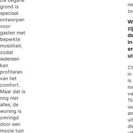
De begane
ni
grond is
to
speciaal
ontworpen
W
voor
zi
gasten met
d
beperkte
in
mobiliteit,
e
zodat
ui
iedereen
kan
Ch
profiteren
in
van het
is
comfort.
mo
Maar dat is
va
nog niet
15
alles; de
uu
woning is
en
omringd
ui
door een
di
mooie tuin
uit