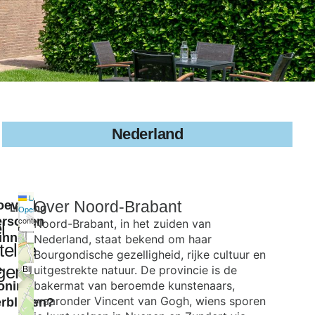
Nederland
Leaflet
|
©
Over
Noord-Brabant
oeveel
Ligging
+
OpenStreetMap
ersonen
contributors
Noord-Brabant, in het zuiden van
l
−
unnen
Nederland, staat bekend om haar
telde
Bourgondische gezelligheid, rijke cultuur en
gen
Bij de Buren
e
uitgestrekte natuur. De provincie is de
×
bakermat van beroemde kunstenaars,
oning
waaronder Vincent van Gogh, wiens sporen
rblijven?