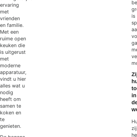
b
ervaring
gr
met
is
vrienden
sp
en familie.
aa
Met een
vo
ruime open
ga
keuken die
m
is uitgerust
ve
met
mo
moderne
apparatuur,
Zi
vindt u hier
hu
alles wat u
t
nodig
in
heeft om
d
samen te
w
koken en
te
Hu
genieten.
zi
he