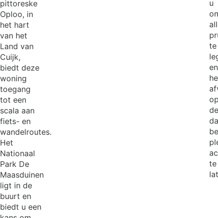
u
pittoreske
o
Oploo, in
al
het hart
pr
van het
te
Land van
le
Cuijk,
en
biedt deze
he
woning
af
toegang
o
tot een
d
scala aan
da
fiets- en
b
wandelroutes.
pl
Het
ac
Nationaal
te
Park De
la
Maasduinen
ligt in de
buurt en
biedt u een
kans om