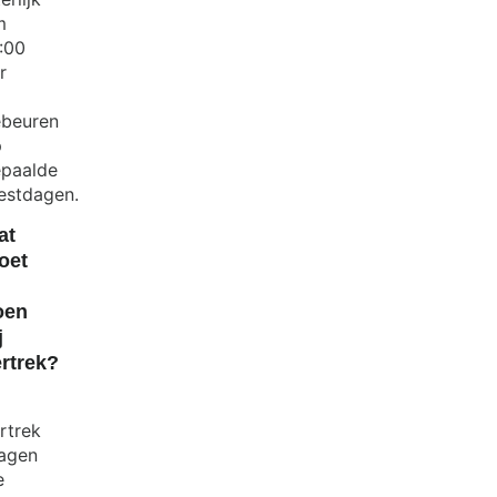
m
:00
r
beuren
p
paalde
estdagen.
at
oet
oen
j
rtrek?
rtrek
agen
e