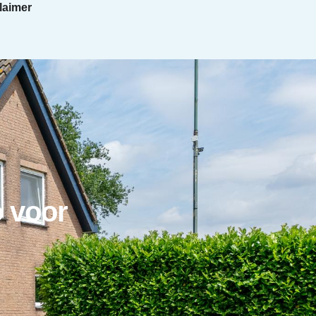
laimer
o voor