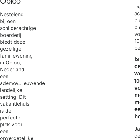
Oploo
D
a
Nestelend
bi
bij een
pl
schilderachtige
vo
boerderij,
10
biedt deze
pe
gezellige
familiewoning
Is
in Oploo,
d
Nederland,
w
een
to
ademoெeuwende
v
landelijke
m
setting. Dit
m
vakantiehuis
e
is de
b
perfecte
plek voor
Ja
een
d
onvergetelijke