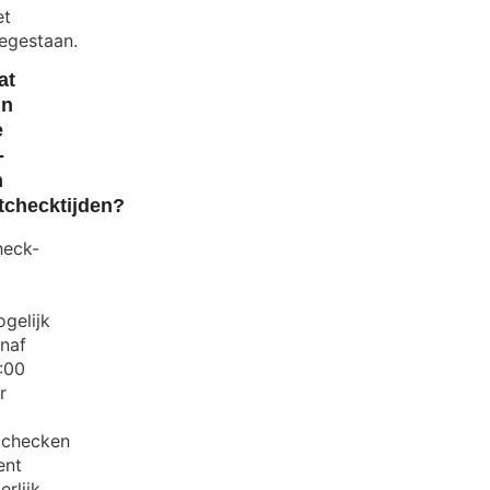
et
egestaan.
at
jn
e
-
n
tchecktijden?
eck-
gelijk
naf
:00
r
tchecken
ent
erlijk