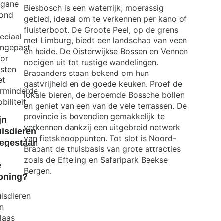
egane
Biesbosch is een waterrijk, moerassig
ond
gebied, ideaal om te verkennen per kano of
fluisterboot. De Groote Peel, op de grens
eciaal
met Limburg, biedt een landschap van veen
ngepast
en heide. De Oisterwijkse Bossen en Vennen
or
nodigen uit tot rustige wandelingen.
sten
Brabanders staan bekend om hun
et
gastvrijheid en de goede keuken. Proef de
rminderde
lokale bieren, de beroemde Bossche bollen
biliteit.
en geniet van een van de vele terrassen. De
provincie is bovendien gemakkelijk te
jn
verkennen dankzij een uitgebreid netwerk
isdieren
van fietsknooppunten. Tot slot is Noord-
oegestaan
Brabant de thuisbasis van grote attracties
zoals de Efteling en Safaripark Beekse
e
Bergen.
oning?
isdieren
jn
laas