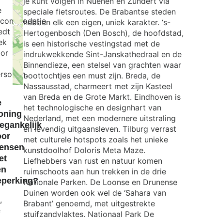
je kunt volgen in Nuenen en Zundert via
e
speciale fietsroutes. De Brabantse steden
ccommodatie
hebben elk een eigen, uniek karakter. ‘s-
edt
Hertogenbosch (Den Bosch), de hoofdstad,
ek
is een historische vestingstad met de
or
indrukwekkende Sint-Janskathedraal en de
Binnendieze, een stelsel van grachten waar
rsonen.
boottochtjes een must zijn. Breda, de
Nassausstad, charmeert met zijn Kasteel
Exit map
van Breda en de Grote Markt. Eindhoven is
e
het technologische en designhart van
oning
Nederland, met een modernere uitstraling
egankelijk
en levendig uitgaansleven. Tilburg verrast
oor
met culturele hotspots zoals het unieke
ensen
kunstdoolhof Doloris Meta Maze.
et
Liefhebbers van rust en natuur komen
en
ruimschoots aan hun trekken in de drie
eperking?
Nationale Parken. De Loonse en Drunense
Duinen worden ook wel de ‘Sahara van
,
Brabant’ genoemd, met uitgestrekte
e
stuifzandvlaktes. Nationaal Park De